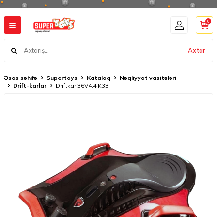
0
Axtar
Əsas səhifə
Supertoys
Kataloq
Nəqliyyat vasitələri
Drift-karlar
Driftkar 36V4.4 K33