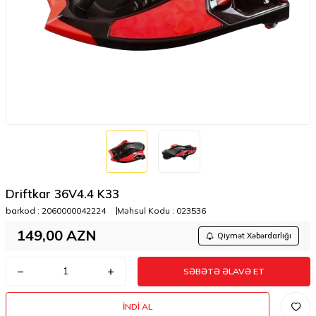
Driftkar 36V4.4 K33
barkod :
2060000042224
Məhsul Kodu :
023536
149,00
AZN
Qiymət Xəbərdarlığı
SƏBƏTƏ ƏLAVƏ ET
İNDI AL