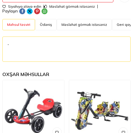
Siyahıya əlavə edin
Məsləhət görmək istəsəniz
Paylaşın
Məhsul təsviri
Ödəniş
Məsləhət görmək istəsəniz
Geri qayt
-
OXŞAR MƏHSULLAR