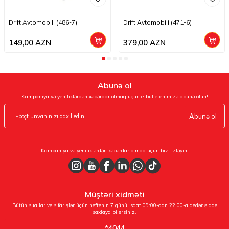
Drift Avtomobili (486-7)
Drift Avtomobili (471-6)
149,00
AZN
379,00
AZN
Abunə ol
Kampaniya və yeniliklərdən xəbərdar olmaq üçün e-bülletenimizə abunə olun!
Abunə ol
Kampaniya və yeniliklərdən xəbərdar olmaq üçün bizi izləyin.
Müştəri xidməti
Bütün suallar və sifarişlər üçün həftənin 7 günü, saat 09:00-dan 22:00-a qədər əlaqə
saxlaya bilərsiniz.
*4044