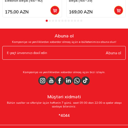
Elektron Beşik (497-40)
Beşik (497-39)
175,00
AZN
169,00
AZN
Abunə ol
Kampaniya və yeniliklərdən xəbərdar olmaq üçün e-bülletenimizə abunə olun!
Abunə ol
Kampaniya və yeniliklərdən xəbərdar olmaq üçün bizi izləyin.
Müştəri xidməti
Bütün suallar və sifarişlər üçün həftənin 7 günü, saat 09:00-dan 22:00-a qədər əlaqə
saxlaya bilərsiniz.
*4044