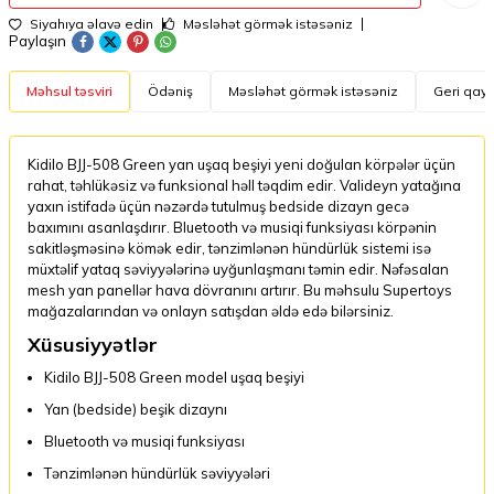
Siyahıya əlavə edin
Məsləhət görmək istəsəniz
Paylaşın
Məhsul təsviri
Ödəniş
Məsləhət görmək istəsəniz
Geri qayt
Kidilo BJJ-508 Green yan uşaq beşiyi yeni doğulan körpələr üçün
rahat, təhlükəsiz və funksional həll təqdim edir. Valideyn yatağına
yaxın istifadə üçün nəzərdə tutulmuş bedside dizayn gecə
baxımını asanlaşdırır. Bluetooth və musiqi funksiyası körpənin
sakitləşməsinə kömək edir, tənzimlənən hündürlük sistemi isə
müxtəlif yataq səviyyələrinə uyğunlaşmanı təmin edir. Nəfəsalan
mesh yan panellər hava dövranını artırır. Bu məhsulu Supertoys
mağazalarından və onlayn satışdan əldə edə bilərsiniz.
Xüsusiyyətlər
Kidilo BJJ-508 Green model uşaq beşiyi
Yan (bedside) beşik dizaynı
Bluetooth və musiqi funksiyası
Tənzimlənən hündürlük səviyyələri