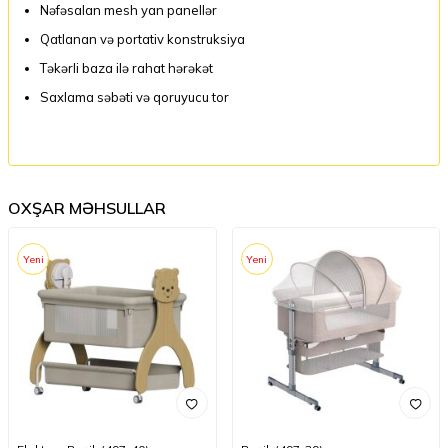
Nəfəsalan mesh yan panellər
Qatlanan və portativ konstruksiya
Təkərli baza ilə rahat hərəkət
Saxlama səbəti və qoruyucu tor
OXŞAR MƏHSULLAR
Yeni
Yeni