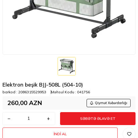
Elektron beşik BJJ-508L (504-10)
barkod :
2086315529953
Məhsul Kodu :
041756
260,00
AZN
Qiymət Xəbərdarlığı
SƏBƏTƏ ƏLAVƏ ET
İNDI AL