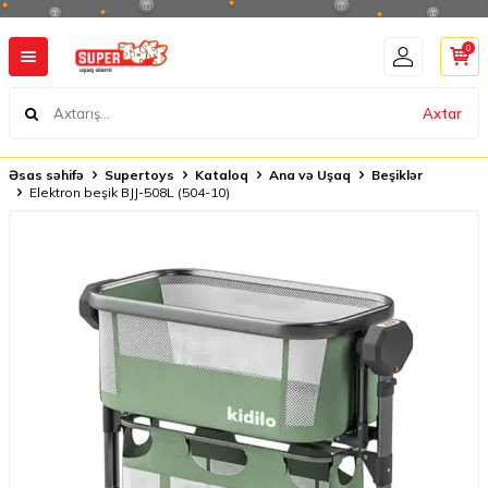
0
Axtar
Əsas səhifə
Supertoys
Kataloq
Ana və Uşaq
Beşiklər
Elektron beşik BJJ-508L (504-10)