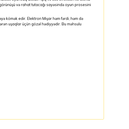
 görünüşü və rahat tutacağı sayəsində oyun prosesini
rməyə kömək edir. Elektron Mişar həm fərdi, həm də
tərən uşaqlar üçün gözəl hədiyyədir. Bu məhsulu