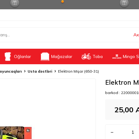
Ax
Oğlanlar
Mağazalar
Toba
Mingo S
oyuncaqları
Usta dəstləri
Elektron Mişar (650-31)
Elektron M
barkod :
22000001
25,00