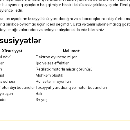
 bu oyuncaq uşaqlara həqiqi mişar hissini təhlükəsiz şəkildə yaşadır. Real
yləncəli edir.
unları uşaqların təxəyyülünü, yaradıcılığını və əl bacarıqlarını inkişaf etdi
rla birlikdə oynamaq üçün ideal seçimdir. Usta və təmir işlərinə maraq gös
oys mağazalarından və onlayn satışdan əldə edə bilərsiniz.
susiyyətlər
Xüsusiyyət
Məlumat
l növü
Elektron oyuncaq mişar
lər
İşıq və səs effektləri
n
Realistik motorlu mişar görünüşü
ial
Möhkəm plastik
də sahəsi
Rol və təmir oyunları
f etdirdiyi bacarıqlar
Təxəyyül, yaradıcılıq və motor bacarıqları
yə üçün
Bəli
əddi
3+ yaş