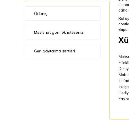
olunan
daha ə
Ödəniş
Rol oy
dostla
Supert
Məsləhət görmək istəsəniz
Xü
Geri qaytarma şərtləri
Məhsu
Effekt
Dizay
Mater
İstifa
İnkişa
Hədiy
Yaş h