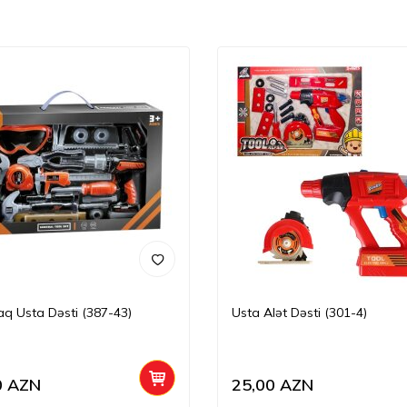
q Usta Dəsti (387-43)
Usta Alət Dəsti (301-4)
0
AZN
25,00
AZN