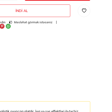
İNDI AL
edin
Məsləhət görmək istəsəniz
stik oyuncaq alətdir. İşıq və səs effektləri ilə təchiz