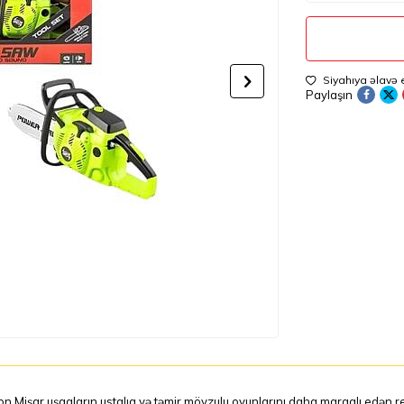
Siyahıya əlavə 
Paylaşın
on Mişar uşaqların ustalıq və təmir mövzulu oyunlarını daha maraqlı edən reali