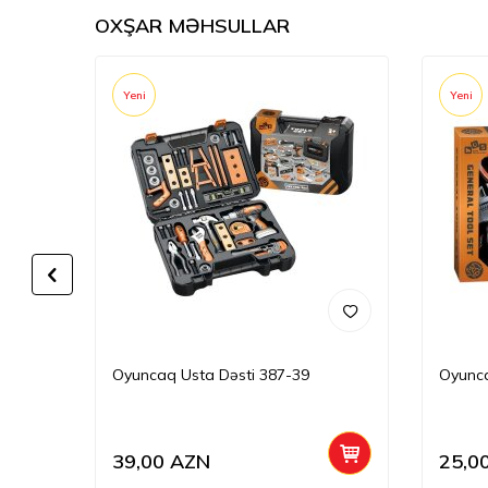
OXŞAR MƏHSULLAR
Yeni
Yeni
Oyuncaq Usta Dəsti 387-39
Oyunca
39,00
AZN
25,0