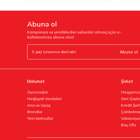
Abunə ol
Kampaniya və yeniliklərdən xəbərdar olmaq üçün e-
bülletenimizə abunə olun!
Abunə ol
Məlumat
Şirkət
Oyuncaqlar
Haqqımız
Nəqliyyat Vasitələri
Geri Qayta
Ana və Uşaq
Kredit Şərt
Brendlər
Çatdırılma
Yeni Məhsullar
Vakansiya
Baş Ofis