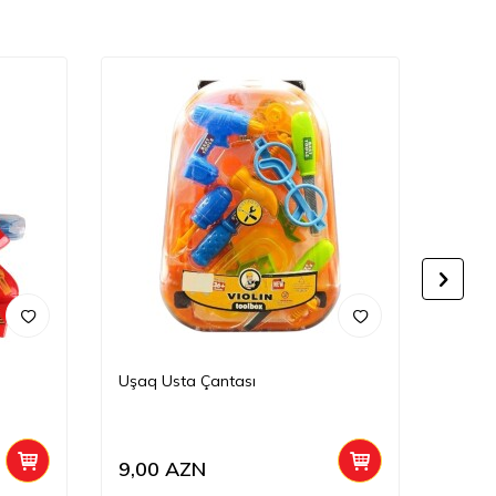
Uşaq Usta Çantası
Usta S
9,00
AZN
18,0