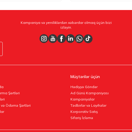
Kampaniya və yeniliklərdən xəbərdar olmaq üçün bizi
izləyin.
Müştərilər üçün
da
Hədiyyə Göndər
rma Şərtləri
Ad Günü Kampaniyası
ləri
Kampaniyalar
 və Ödəmə Şərtləri
Tədbirlər və Layihələr
lar
Korporativ Satış
Sifariş İzləmə