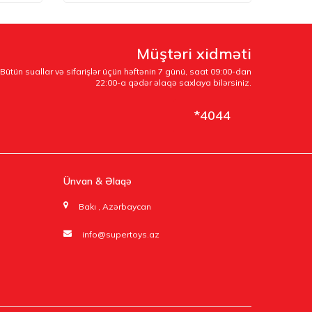
Müştəri xidməti
Bütün suallar və sifarişlər üçün həftənin 7 günü, saat 09:00-dan
22:00-a qədər əlaqə saxlaya bilərsiniz.
*4044
Ünvan & Əlaqə
Bakı , Azərbaycan
info@supertoys.az