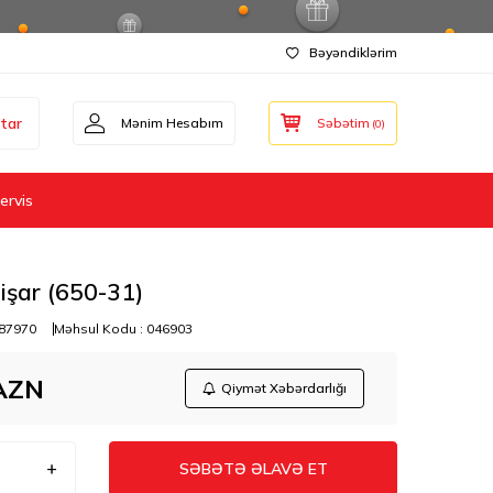
Bəyəndiklərim
tar
Mənim Hesabım
Səbətim
(
0
)
ervis
işar (650-31)
87970
Məhsul Kodu :
046903
AZN
Qiymət Xəbərdarlığı
SƏBƏTƏ ƏLAVƏ ET