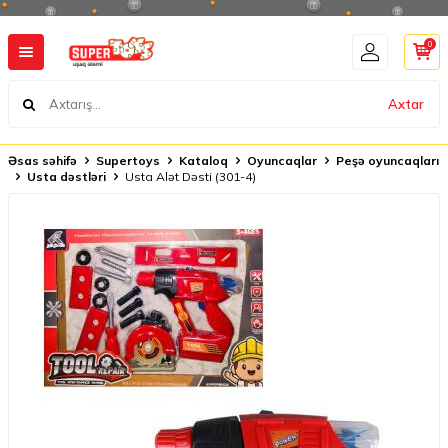
0
Axtar
Əsas səhifə
Supertoys
Kataloq
Oyuncaqlar
Peşə oyuncaqları
Usta dəstləri
Usta Alət Dəsti (301-4)