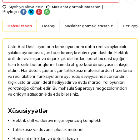
Siyahıya əlavə edin
Məsləhət görmək istəsəniz
Paylaşın
Məhsul təsviri
Ödəniş
Məsləhət görmək istəsəniz
Geri qayt
Usta Alət Dəsti uşaqların təmir oyunlarını daha real və əyləncəli
şəkildə oynaması üçün hazırlanmış kreativ oyun dəstidir. Elektrik
drill, dairəvi mişar və digər kiçik alətlərdən ibarət bu dəst uşağın
həm texniki bacarıqlarını, həm də əl-göz koordinasiyasını inkişaf
etdirir. Hər detal uşaqlar üçün təhlükəsiz materiallardan hazırlanıb
və real alətlərin funksiyalarını oyuncaq səviyyəsində canlandırır.
Kiçik ustalar üçün ideal hədiyyədir və evdə maraqlı rol oyunları
yaratmağa kömək edir. Bu məhsulu Supertoys mağazalarından
və onlayn satışdan əldə edə bilərsiniz.
Xüsusiyyətlər
Elektrik drill və dairəvi mişar oyuncaq komplekti
Təhlükəsiz və davamlı plastik material
Real alət effektləri və detallı dizayn