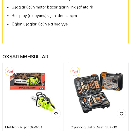
Uşaqlar üçün motor bacarıqlarını inkişaf etdirir
Rol-play (rol oyunu) üçün ideal seçim
Oğlan uşaqları üçün əla hədiyyə
OXŞAR MƏHSULLAR
Yeni
Yeni
Elektron Mişar (650-31)
Oyuncaq Usta Dəsti 387-39