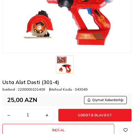
Usta Alət Dəsti (301-4)
barkod :
2200000101409
Məhsul Kodu :
043049
25,00
AZN
Qiymət Xəbərdarlığı
SƏBƏTƏ ƏLAVƏ ET
İNDI AL