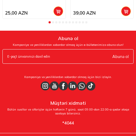
25,00
AZN
39,00
AZN
Abunə ol
Kampaniya və yeniliklərdən xəbərdar olmaq üçün e-bülletenimizə abunə olun!
Abunə ol
Kampaniya və yeniliklərdən xəbərdar olmaq üçün bizi izləyin.
Müştəri xidməti
Bütün suallar və sifarişlər üçün həftənin 7 günü, saat 09:00-dan 22:00-a qədər əlaqə
saxlaya bilərsiniz.
*4044