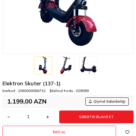
Elektron Skuter (137-1)
barkod :
2060000066732
Məhsul Kodu :
028089
1.199,00
AZN
Qiymət Xəbərdarlığı
SƏBƏTƏ ƏLAVƏ ET
İNDI AL