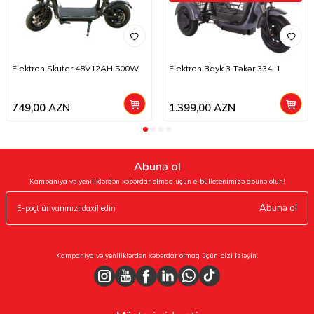
Elektron Skuter 48V12AH 500W
Elektron Bayk 3-Təkər 334-1
749,00
AZN
1.399,00
AZN
Abunə ol
Kampaniya və yeniliklərdən xəbərdar olmaq üçün e-bülletenimizə abunə olun!
Abunə ol
Kampaniya və yeniliklərdən xəbərdar olmaq üçün bizi izləyin.