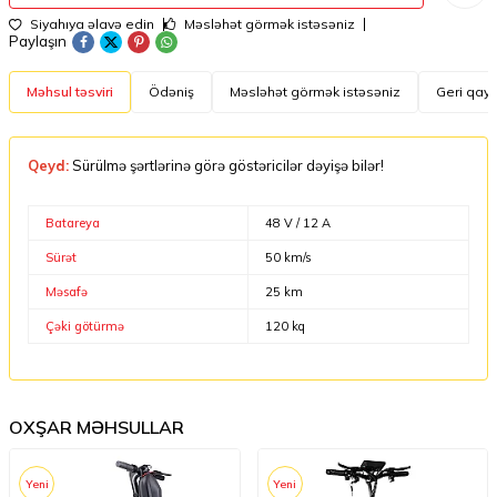
Siyahıya əlavə edin
Məsləhət görmək istəsəniz
Paylaşın
Məhsul təsviri
Ödəniş
Məsləhət görmək istəsəniz
Geri qayt
Qeyd:
Sürülmə şərtlərinə görə göstəricilər dəyişə bilər!
Batareya
48 V / 12 A
Sürət
50 km/s
Məsafə
25 km
Çəki götürmə
120 kq
OXŞAR MƏHSULLAR
Yeni
Yeni