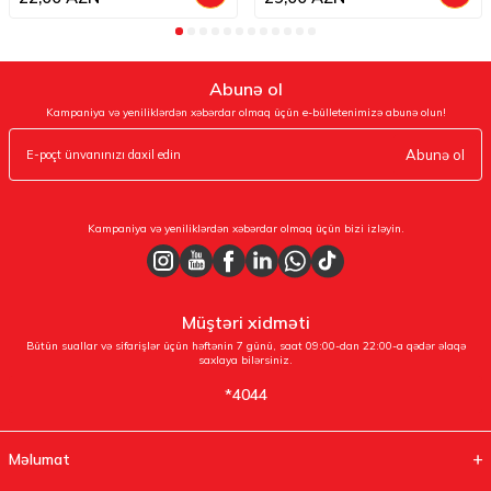
Abunə ol
Kampaniya və yeniliklərdən xəbərdar olmaq üçün e-bülletenimizə abunə olun!
Abunə ol
Kampaniya və yeniliklərdən xəbərdar olmaq üçün bizi izləyin.
Müştəri xidməti
Bütün suallar və sifarişlər üçün həftənin 7 günü, saat 09:00-dan 22:00-a qədər əlaqə
saxlaya bilərsiniz.
*4044
Məlumat