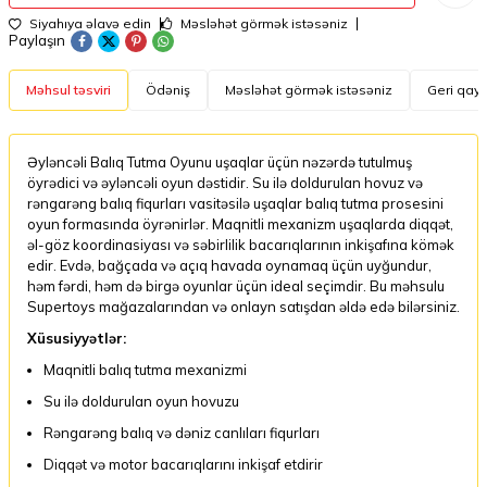
Siyahıya əlavə edin
Məsləhət görmək istəsəniz
Paylaşın
Məhsul təsviri
Ödəniş
Məsləhət görmək istəsəniz
Geri qayt
Əyləncəli Balıq Tutma Oyunu uşaqlar üçün nəzərdə tutulmuş
öyrədici və əyləncəli oyun dəstidir. Su ilə doldurulan hovuz və
rəngarəng balıq fiqurları vasitəsilə uşaqlar balıq tutma prosesini
oyun formasında öyrənirlər. Maqnitli mexanizm uşaqlarda diqqət,
əl-göz koordinasiyası və səbirlilik bacarıqlarının inkişafına kömək
edir. Evdə, bağçada və açıq havada oynamaq üçün uyğundur,
həm fərdi, həm də birgə oyunlar üçün ideal seçimdir. Bu məhsulu
Supertoys mağazalarından və onlayn satışdan əldə edə bilərsiniz.
Xüsusiyyətlər:
Maqnitli balıq tutma mexanizmi
Su ilə doldurulan oyun hovuzu
Rəngarəng balıq və dəniz canlıları fiqurları
Diqqət və motor bacarıqlarını inkişaf etdirir