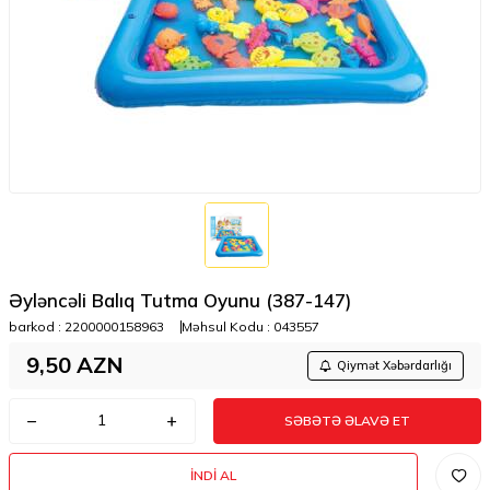
Əyləncəli Balıq Tutma Oyunu (387-147)
barkod :
2200000158963
Məhsul Kodu :
043557
9,50
AZN
Qiymət Xəbərdarlığı
SƏBƏTƏ ƏLAVƏ ET
İNDI AL