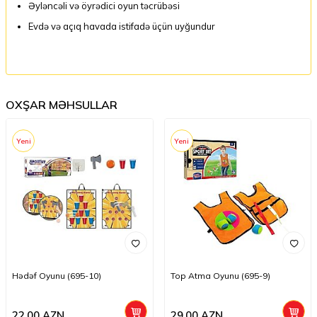
Əyləncəli və öyrədici oyun təcrübəsi
Evdə və açıq havada istifadə üçün uyğundur
OXŞAR MƏHSULLAR
Yeni
Yeni
Hədəf Oyunu (695-10)
Top Atma Oyunu (695-9)
22,00
AZN
29,00
AZN