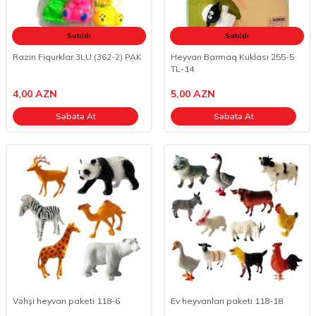
Satıldı
Satıldı
Razin Fiqurklar 3LU (362-2) PAK
Heyvan Barmaq Kuklası 255-5
TL-14
4,00
AZN
5,00
AZN
Səbətə At
Səbətə At
Vəhşi heyvan paketi 118-6
Ev heyvanları paketi 118-18