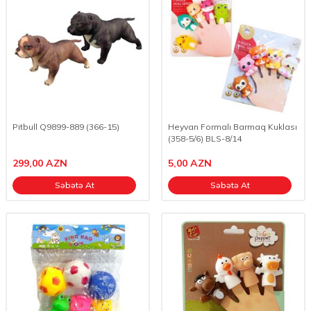
Pitbull Q9899-889 (366-15)
Heyvan Formalı Barmaq Kuklası
(358-5/6) BLS-8/14
299,00
AZN
5,00
AZN
Səbətə At
Səbətə At