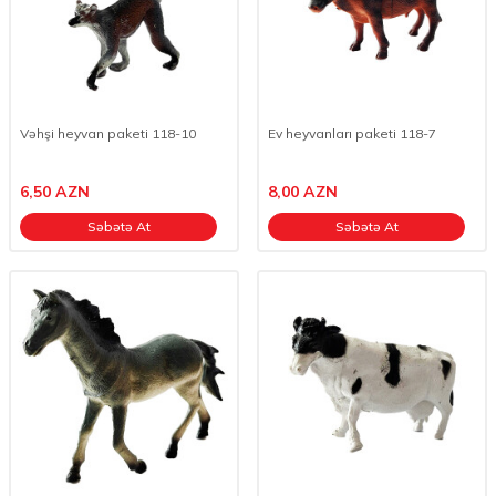
Vəhşi heyvan paketi 118-10
Ev heyvanları paketi 118-7
6,50
AZN
8,00
AZN
Səbətə At
Səbətə At