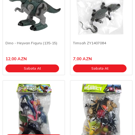
Dino - Heyvan Fiquru (135-15)
Timsah ZY1407084
12,00
AZN
7,00
AZN
Səbətə At
Səbətə At