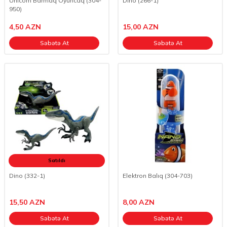
Unicorn Barmaq Oyuncaq (304-
Dino (266-1)
950)
4,50
AZN
15,00
AZN
Səbətə At
Səbətə At
Satıldı
Dino (332-1)
Elektron Balıq (304-703)
15,50
AZN
8,00
AZN
Səbətə At
Səbətə At