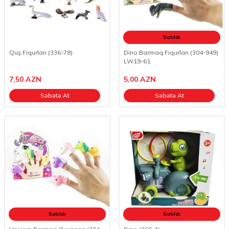
Satıldı
Quş Fiqurları (336-78)
Dino Barmaq Fiqurları (304-949)
LW19-61
7,50
AZN
5,00
AZN
Səbətə At
Səbətə At
Satıldı
Satıldı