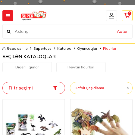
0
Axtar
Əsas səhifə
Supertoys
Kataloq
Oyuncaqlar
Fiqurlar
SEÇİLƏN KATALOQLAR
Digər Fiqurlar
Heyvan fiqurları
Filtr seçimi