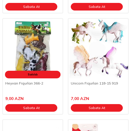
Səbətə At
Səbətə At
Satıldı
Heyvan Fiqurları 366-2
Unicorn Fiqurları 118-15 919
9,00
AZN
7,00
AZN
Səbətə At
Səbətə At