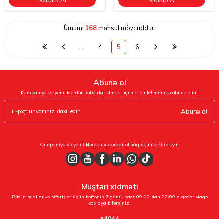
Səbətə At
Səbətə At
Ümumi
168
məhsul mövcuddur.
…
4
5
6
Abunə ol
Kampaniya və yeniliklərdən xəbərdar olmaq üçün e-bülletenimizə abunə olun!
Abunə ol
Kampaniya və yeniliklərdən xəbərdar olmaq üçün bizi izləyin.
Müştəri xidməti
Bütün suallar və sifarişlər üçün həftənin 7 günü, saat 09:00-dan 22:00-a qədər əlaqə
saxlaya bilərsiniz.
*4044