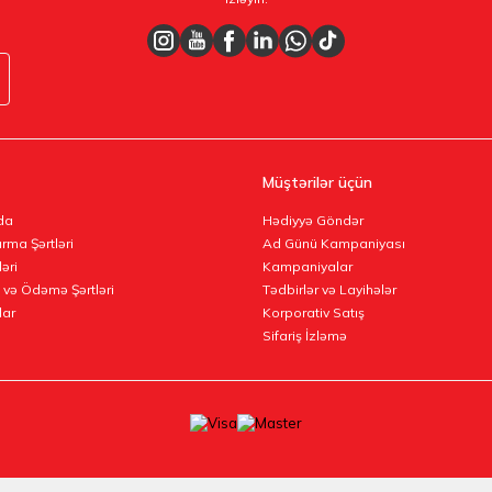
Müştərilər üçün
da
Hədiyyə Göndər
rma Şərtləri
Ad Günü Kampaniyası
ləri
Kampaniyalar
 və Ödəmə Şərtləri
Tədbirlər və Layihələr
lar
Korporativ Satış
Sifariş İzləmə