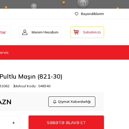
Bəyəndiklərim
tar
Mənim Hesabım
Səbətim
(
0
)
ervis
Pultlu Maşın (821-30)
31062
Məhsul Kodu :
048340
AZN
Qiymət Xəbərdarlığı
SƏBƏTƏ ƏLAVƏ ET