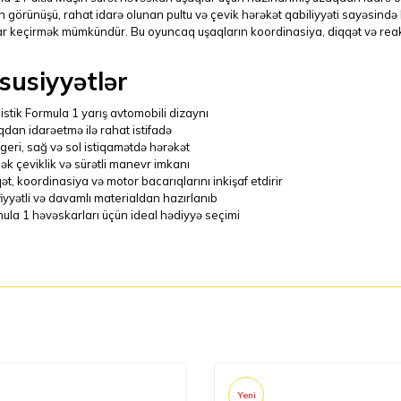
n görünüşü, rahat idarə olunan pultu və çevik hərəkət qabiliyyəti sayəsi
ar keçirmək mümkündür. Bu oyuncaq uşaqların koordinasiya, diqqət və reaks
susiyyətlər
istik Formula 1 yarış avtomobili dizaynı
dan idarəetmə ilə rahat istifadə
i, geri, sağ və sol istiqamətdə hərəkət
ək çeviklik və sürətli manevr imkanı
ət, koordinasiya və motor bacarıqlarını inkişaf etdirir
iyyətli və davamlı materialdan hazırlanıb
ula 1 həvəskarları üçün ideal hədiyyə seçimi
Yeni