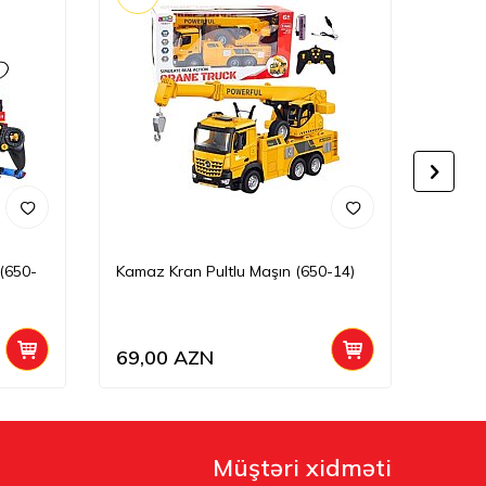
(650-
Kamaz Kran Pultlu Maşın (650-14)
Pultl
32)
69,00
AZN
45,0
Müştəri xidməti