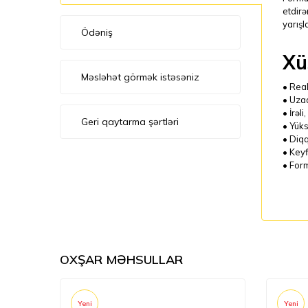
etdirə
yarışl
Ödəniş
Xü
Məsləhət görmək istəsəniz
• Real
• Uzaq
• İrəl
Geri qaytarma şərtləri
• Yüks
• Diqq
• Keyf
• Form
OXŞAR MƏHSULLAR
Yeni
Yeni