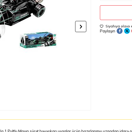
Siyahıya əlavə 
Paylaşın
a 1 Pultlu Maşın sürət həvəskarı uşaqlar üçün hazırlanmış uzaqdan idarə ol