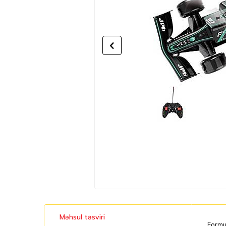
Məhsul təsviri
Formul