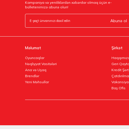
Kampaniya və yeniliklərdən xəbərdar olmaq üçün e-
bülletenimizə abunə olun!
Abunə ol
Məlumat
Şirkət
Oyuncaqlar
Haqqımız
Nəqliyyat Vasitələri
Geri Qayta
Ana və Uşaq
Kredit Şərt
Brendlər
Çatdırılma
Yeni Məhsullar
Vakansiya
Baş Ofis