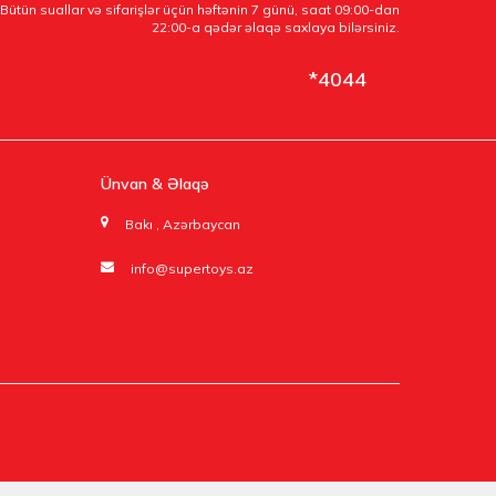
Bütün suallar və sifarişlər üçün həftənin 7 günü, saat 09:00-dan
22:00-a qədər əlaqə saxlaya bilərsiniz.
*4044
Ünvan & Əlaqə
Bakı , Azərbaycan
info@supertoys.az