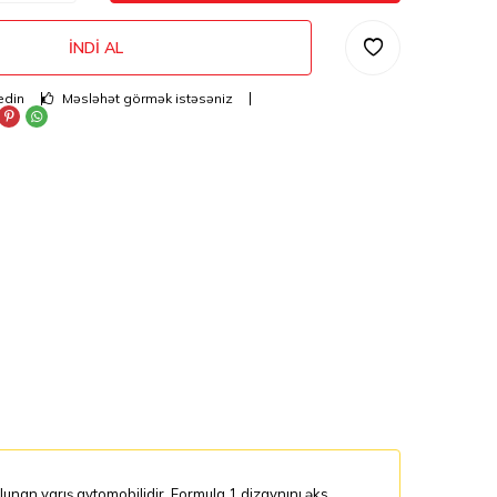
İNDI AL
edin
Məsləhət görmək istəsəniz
unan yarış avtomobilidir. Formula 1 dizaynını əks