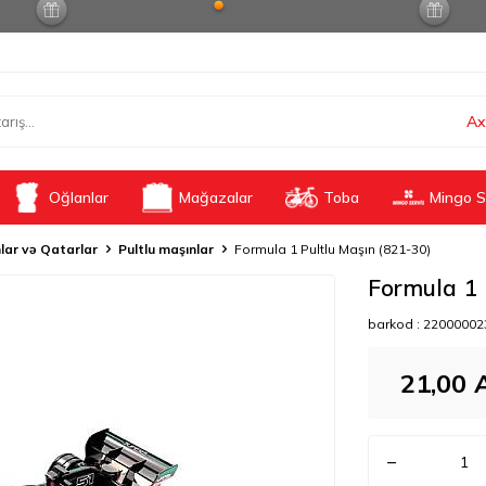
Ax
Oğlanlar
Mağazalar
Toba
Mingo S
lar və Qatarlar
Pultlu maşınlar
Formula 1 Pultlu Maşın (821-30)
Formula 1 
barkod :
22000002
21,00