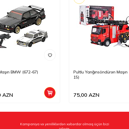
 Maşın BMW (672-67)
Pultlu Yanğınsöndürən Maşın 
15)
0
AZN
75,00
AZN
Kampaniya və yeniliklərdən xəbərdar olmaq üçün bizi
izləyin.