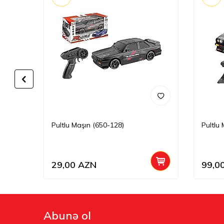
Pultlu Maşın (650-128)
Pultlu
29,00
AZN
99,0
Abunə ol