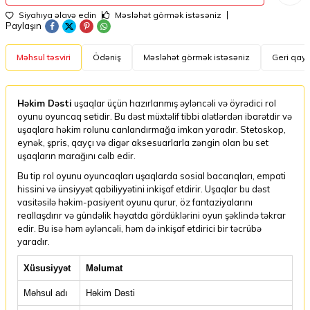
Siyahıya əlavə edin
Məsləhət görmək istəsəniz
Paylaşın
Məhsul təsviri
Ödəniş
Məsləhət görmək istəsəniz
Geri qayt
Həkim Dəsti
uşaqlar üçün hazırlanmış əyləncəli və öyrədici rol
oyunu oyuncaq setidir. Bu dəst müxtəlif tibbi alətlərdən ibarətdir və
uşaqlara həkim rolunu canlandırmağa imkan yaradır. Stetoskop,
eynək, şpris, qayçı və digər aksesuarlarla zəngin olan bu set
uşaqların marağını cəlb edir.
Bu tip rol oyunu oyuncaqları uşaqlarda sosial bacarıqları, empati
hissini və ünsiyyət qabiliyyətini inkişaf etdirir. Uşaqlar bu dəst
vasitəsilə həkim-pasiyent oyunu qurur, öz fantaziyalarını
reallaşdırır və gündəlik həyatda gördüklərini oyun şəklində təkrar
edir. Bu isə həm əyləncəli, həm də inkişaf etdirici bir təcrübə
yaradır.
Xüsusiyyət
Məlumat
Məhsul adı
Həkim Dəsti