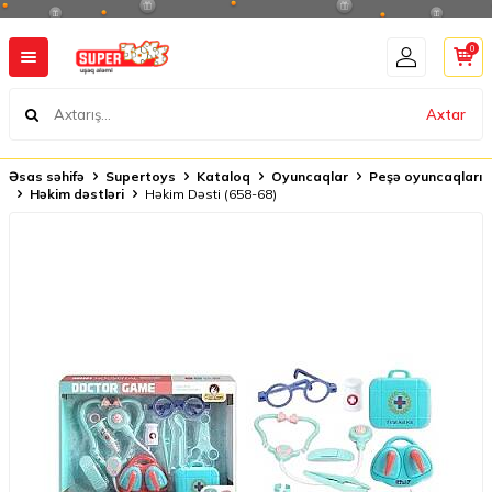
0
Axtar
Əsas səhifə
Supertoys
Kataloq
Oyuncaqlar
Peşə oyuncaqları
Həkim dəstləri
Həkim Dəsti (658-68)