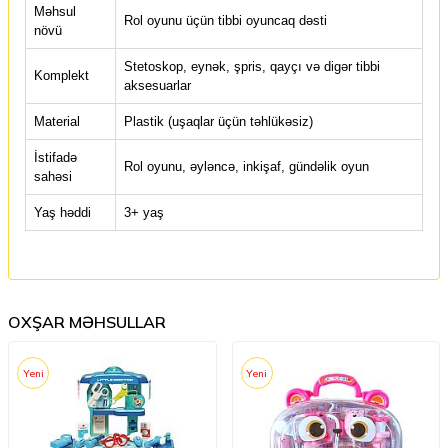
Məhsul
Rol oyunu üçün tibbi oyuncaq dəsti
növü
Stetoskop, eynək, şpris, qayçı və digər tibbi
Komplekt
aksesuarlar
Material
Plastik (uşaqlar üçün təhlükəsiz)
İstifadə
Rol oyunu, əyləncə, inkişaf, gündəlik oyun
sahəsi
Yaş həddi
3+ yaş
OXŞAR MƏHSULLAR
Yeni
Yeni