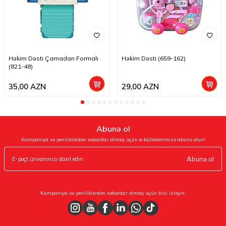
Həkim Dəsti Çamadan Formalı
Həkim Dəsti (659-162)
(821-48)
35,00
AZN
29,00
AZN
Abunə ol
Kampaniya və yeniliklərdən xəbərdar olmaq üçün e-bülletenimizə abunə olun!
Abunə ol
Kampaniya və yeniliklərdən xəbərdar olmaq üçün bizi izləyin.