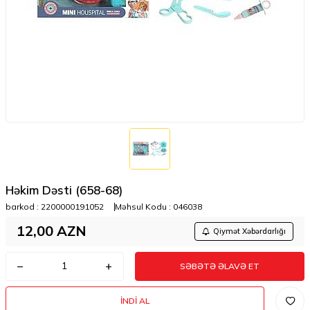
Həkim Dəsti (658-68)
barkod :
2200000191052
Məhsul Kodu :
046038
12,00
AZN
Qiymət Xəbərdarlığı
SƏBƏTƏ ƏLAVƏ ET
İNDI AL