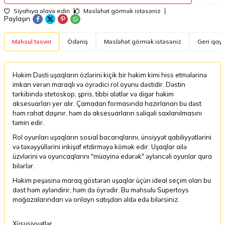
Siyahıya əlavə edin
Məsləhət görmək istəsəniz
Paylaşın
Məhsul təsviri
Ödəniş
Məsləhət görmək istəsəniz
Geri qayt
Həkim Dəsti uşaqların özlərini kiçik bir həkim kimi hiss etmələrinə
imkan verən maraqlı və öyrədici rol oyunu dəstidir. Dəstin
tərkibində stetoskop, şpris, tibbi alətlər və digər həkim
aksesuarları yer alır. Çamadan formasında hazırlanan bu dəst
həm rahat daşınır, həm də aksesuarların səliqəli saxlanılmasını
təmin edir.
Rol oyunları uşaqların sosial bacarıqlarını, ünsiyyət qabiliyyətlərini
və təxəyyüllərini inkişaf etdirməyə kömək edir. Uşaqlar ailə
üzvlərini və oyuncaqlarını "müayinə edərək" əyləncəli oyunlar qura
bilərlər.
Həkim peşəsinə maraq göstərən uşaqlar üçün ideal seçim olan bu
dəst həm əyləndirir, həm də öyrədir. Bu məhsulu Supertoys
mağazalarından və onlayn satışdan əldə edə bilərsiniz.
Xüsusiyyətlər