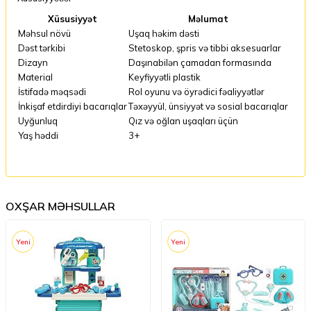
Xüsusiyyət
Məlumat
Məhsul növü
Uşaq həkim dəsti
Dəst tərkibi
Stetoskop, şpris və tibbi aksesuarlar
Dizayn
Daşınabilən çamadan formasında
Material
Keyfiyyətli plastik
İstifadə məqsədi
Rol oyunu və öyrədici fəaliyyətlər
İnkişaf etdirdiyi bacarıqlar
Təxəyyül, ünsiyyət və sosial bacarıqlar
Uyğunluq
Qız və oğlan uşaqları üçün
Yaş həddi
3+
OXŞAR MƏHSULLAR
Yeni
Yeni