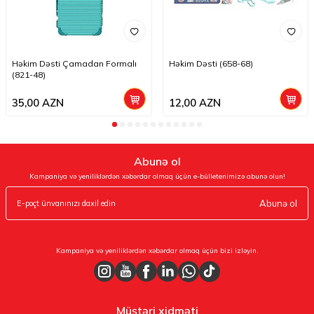
Həkim Dəsti Çamadan Formalı
Həkim Dəsti (658-68)
(821-48)
35,00
AZN
12,00
AZN
Abunə ol
Kampaniya və yeniliklərdən xəbərdar olmaq üçün e-bülletenimizə abunə olun!
Abunə ol
Kampaniya və yeniliklərdən xəbərdar olmaq üçün bizi izləyin.
Müştəri xidməti