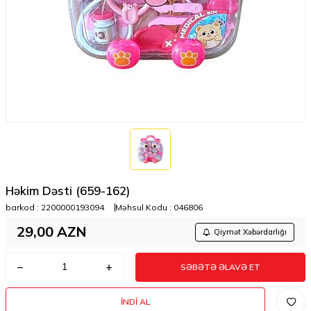
Həkim Dəsti (659-162)
barkod :
2200000193094
Məhsul Kodu :
046806
29,00
AZN
Qiymət Xəbərdarlığı
SƏBƏTƏ ƏLAVƏ ET
İNDI AL