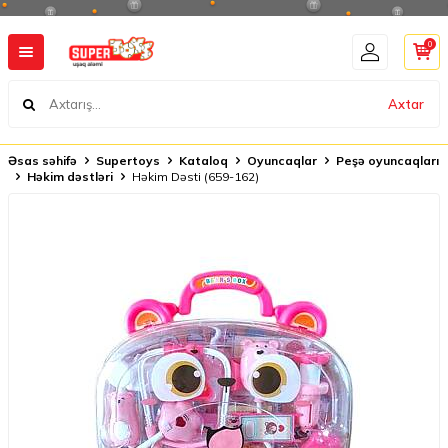
0
Axtar
Əsas səhifə
Supertoys
Kataloq
Oyuncaqlar
Peşə oyuncaqları
Həkim dəstləri
Həkim Dəsti (659-162)