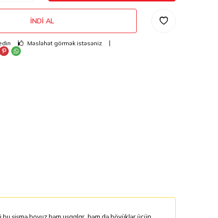
İNDI AL
edin
Məsləhət görmək istəsəniz
lü bu şişmə hovuz həm uşaqlar, həm də böyüklər üçün