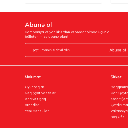
Abunə ol
Kampaniya və yeniliklərdən xəbərdar olmaq üçün e-
bülletenimizə abunə olun!
Abunə ol
Məlumat
Şirkət
Oyuncaqlar
Haqqımız
Nəqliyyat Vasitələri
Geri Qayta
Ana və Uşaq
Kredit Şərt
Brendlər
Çatdırılma
Yeni Məhsullar
Vakansiya
Baş Ofis