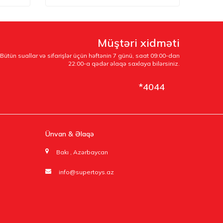
Müştəri xidməti
Bütün suallar və sifarişlər üçün həftənin 7 günü, saat 09:00-dan
22:00-a qədər əlaqə saxlaya bilərsiniz.
*4044
Ünvan & Əlaqə
Bakı , Azərbaycan
info@supertoys.az