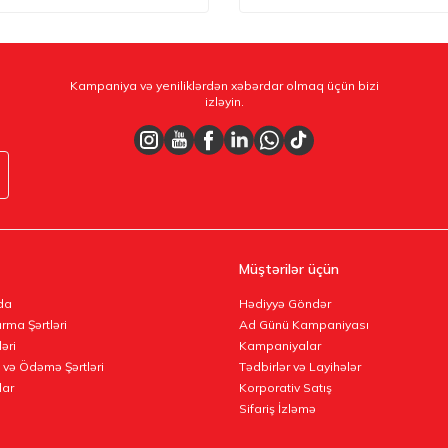
Kampaniya və yeniliklərdən xəbərdar olmaq üçün bizi
izləyin.
Müştərilər üçün
da
Hədiyyə Göndər
rma Şərtləri
Ad Günü Kampaniyası
ləri
Kampaniyalar
 və Ödəmə Şərtləri
Tədbirlər və Layihələr
lar
Korporativ Satış
Sifariş İzləmə