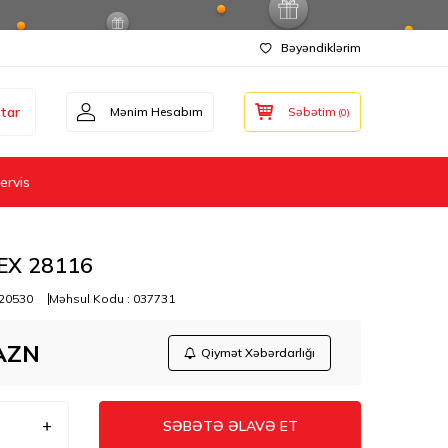
Bəyəndiklərim
tar
Mənim Hesabım
Səbətim
(
0
)
ervis
EX 28116
20530
Məhsul Kodu :
037731
AZN
Qiymət Xəbərdarlığı
SƏBƏTƏ ƏLAVƏ ET