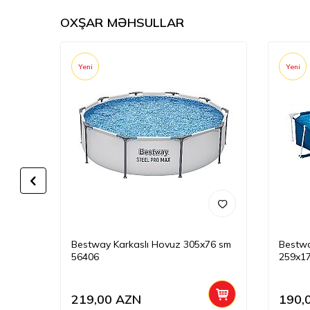
OXŞAR MƏHSULLAR
Yeni
Yeni
Bestway Karkaslı Hovuz 305x76 sm
Bestwa
56406
259x1
219,00
AZN
190,