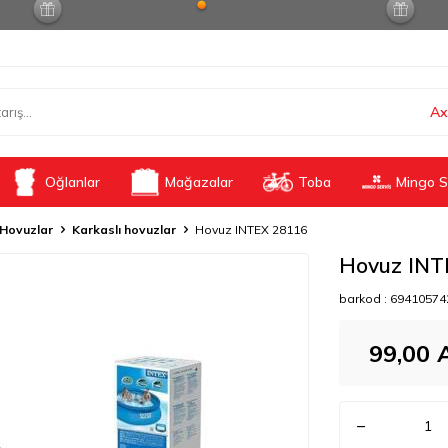
Ax
Oğlanlar
Mağazalar
Toba
Mingo S
Hovuzlar
Karkaslı hovuzlar
Hovuz INTEX 28116
Hovuz INT
barkod :
69410574
99,00