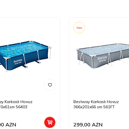
Yeni
y Karkaslı Hovuz
Bestway Karkaslı Hovuz
70x61sm 56403
366x201x66 sm 561FT
00
AZN
299,00
AZN