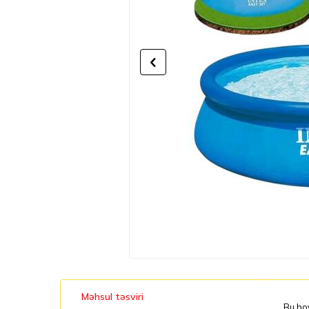
Məhsul təsviri
Bu hov