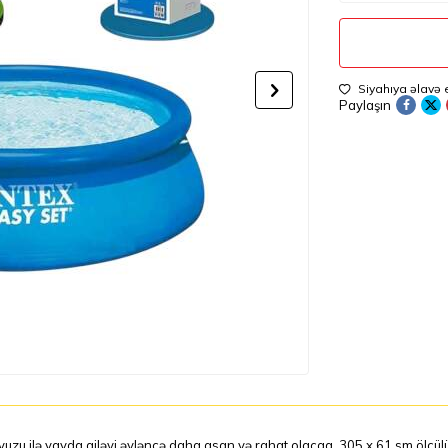
Siyahıya əlavə 
Paylaşın
uzu ilə yayda ailəvi əyləncə daha asan və rahat olacaq. 305 x 61 sm ölçü