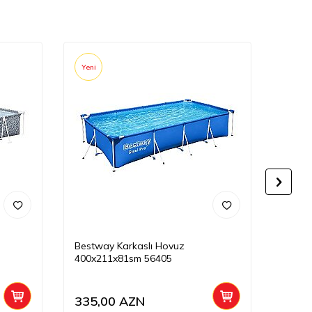
Yeni
Yeni
Bestway Karkaslı Hovuz
İntex
400x211x81sm 56405
335,00
AZN
99,0