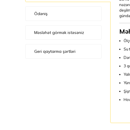
nəzərd
deşilm
Ödəniş
gündəl
Məh
Məsləhət görmək istəsəniz
Ölç
Su 
Geri qaytarma şərtləri
Dər
3 q
Yal
Yün
Şiş
Hov