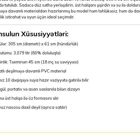
ə tutulub. Sadəcə düz səthə yerləşdirin, üst halqanı şişirdin və su ilə dolduru
əyə davamlı materialdan hazırlanmış bu model həm təhlükəsiz, həm də davam
ik istirahət və oyun üçün ideal seçimdir.
sulun Xüsusiyyətləri:
ülər: 305 sm (diametr) x 61 sm (hündürlük)
tutumu: 3,079 litr (80% doluluqla)
inlik: Təxminən 45 sm (18 inç su səviyyəsi)
atlı deşilməyə davamlı PVC material
nız 10 dəqiqəyə suya hazır vəziyyətə gətirilə bilir
gül, portativ və asan saxlanıla bilən dizayn
mə üst halqa ilə öz formasını alır
uz nasosu daxil deyil (ayrıca satılır)