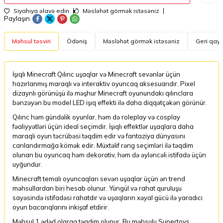
Siyahıya əlavə edin
Məsləhət görmək istəsəniz
Paylaşın
Məhsul təsviri
Ödəniş
Məsləhət görmək istəsəniz
Geri qayt
İşıqlı Minecraft Qılınc uşaqlar və Minecraft sevənlər üçün
hazırlanmış maraqlı və interaktiv oyuncaq aksesuarıdır. Pixel
dizaynlı görünüşü ilə məşhur Minecraft oyunundakı qılınclara
bənzəyən bu model LED işıq effekti ilə daha diqqətçəkən görünür.
Qılınc həm gündəlik oyunlar, həm də roleplay və cosplay
fəaliyyətləri üçün ideal seçimdir. İşıqlı effektlər uşaqlara daha
maraqlı oyun təcrübəsi təqdim edir və fantaziya dünyasını
canlandırmağa kömək edir. Müxtəlif rəng seçimləri ilə təqdim
olunan bu oyuncaq həm dekorativ, həm də əyləncəli istifadə üçün
uyğundur.
Minecraft temalı oyuncaqları sevən uşaqlar üçün ən trend
məhsullardan biri hesab olunur. Yüngül və rahat quruluşu
sayəsində istifadəsi rahatdır və uşaqların xəyal gücü ilə yaradıcı
oyun bacarıqlarını inkişaf etdirir.
Məhsul 1 ədəd olaraq təqdim olunur. Bu məhsulu Supertoys