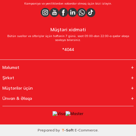
Kampaniya və yeniliklərdən xəbərdar olmaq üçün bizi izləyin.
Müştəri xidməti
Bütün suallar və sifarişlər üçün həftənin 7 günü, saat 09:00-dan 22:00-a qədər əlaqə
saxlaya bilərsiniz.
*4044
Məlumat
Şirkət
Müştərilər üçün
Ünvan & Əlaqə
Prepared by
T
-Soft
E-Commerce
.