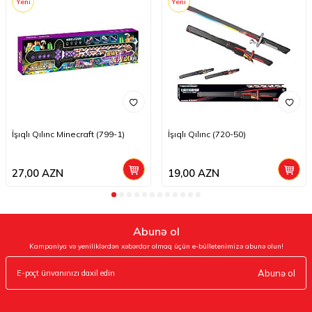
Yeni
Yeni
İşıqlı Qılınc Minecraft (799-1)
İşıqlı Qılınc (720-50)
27,00
AZN
19,00
AZN
Abunə ol
Kampaniya və yeniliklərdən xəbərdar olmaq üçün e-bülletenimizə abunə olun!
Abunə ol