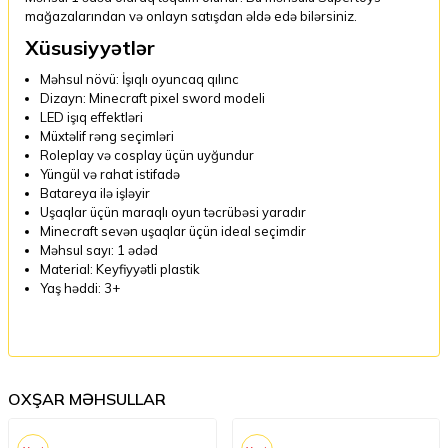
mağazalarından və onlayn satışdan əldə edə bilərsiniz.
Xüsusiyyətlər
Məhsul növü: İşıqlı oyuncaq qılınc
Dizayn: Minecraft pixel sword modeli
LED işıq effektləri
Müxtəlif rəng seçimləri
Roleplay və cosplay üçün uyğundur
Yüngül və rahat istifadə
Batareya ilə işləyir
Uşaqlar üçün maraqlı oyun təcrübəsi yaradır
Minecraft sevən uşaqlar üçün ideal seçimdir
Məhsul sayı: 1 ədəd
Material: Keyfiyyətli plastik
Yaş həddi: 3+
OXŞAR MƏHSULLAR