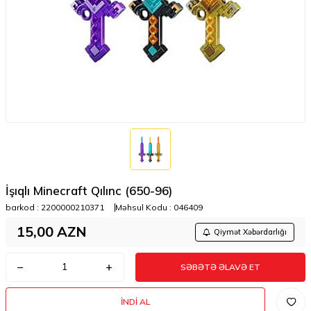
İşıqlı Minecraft Qılınc (650-96)
barkod :
2200000210371
Məhsul Kodu :
046409
15,00
AZN
Qiymət Xəbərdarlığı
SƏBƏTƏ ƏLAVƏ ET
İNDI AL