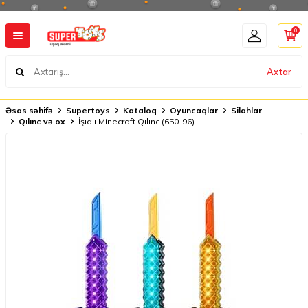
0
Axtar
Əsas səhifə
Supertoys
Kataloq
Oyuncaqlar
Silahlar
Qılınc və ox
İşıqlı Minecraft Qılınc (650-96)