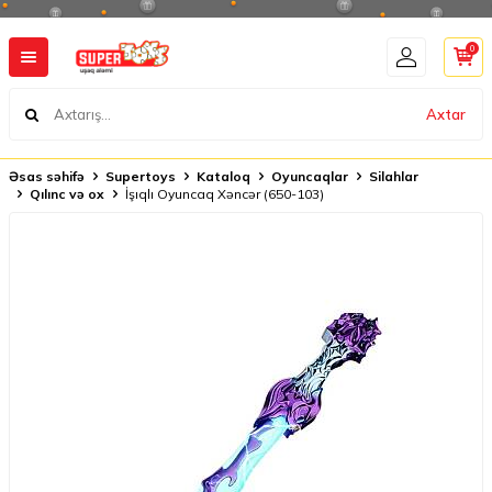
0
Axtar
Əsas səhifə
Supertoys
Kataloq
Oyuncaqlar
Silahlar
Qılınc və ox
İşıqlı Oyuncaq Xəncər (650-103)