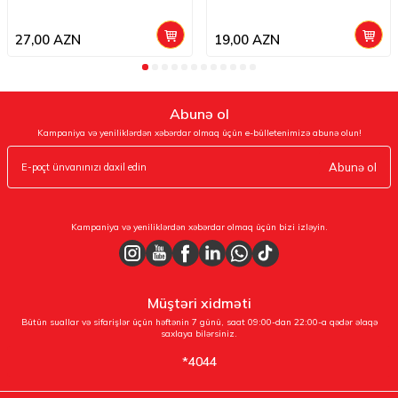
27,00
AZN
19,00
AZN
Abunə ol
Kampaniya və yeniliklərdən xəbərdar olmaq üçün e-bülletenimizə abunə olun!
Abunə ol
Kampaniya və yeniliklərdən xəbərdar olmaq üçün bizi izləyin.
Müştəri xidməti
Bütün suallar və sifarişlər üçün həftənin 7 günü, saat 09:00-dan 22:00-a qədər əlaqə
saxlaya bilərsiniz.
*4044