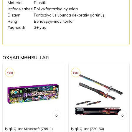
Material
Plastik
İstifadə sahəsi
Rol və fantaziya oyunları
Dizayn
Fantaziya üslubunda dekorativ görünüş
Rəng
Bənövşəyi-mavi tonlar
Yaş həddi
3+ yaş
OXŞAR MƏHSULLAR
Yeni
Yeni
İşıqlı Qılınc Minecraft (799-1)
İşıqlı Qılınc (720-50)