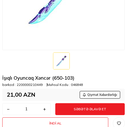
İşıqlı Oyuncaq Xəncər (650-103)
barkod :
2200000210449
Məhsul Kodu :
046848
21,00
AZN
Qiymət Xəbərdarlığı
SƏBƏTƏ ƏLAVƏ ET
İNDI AL