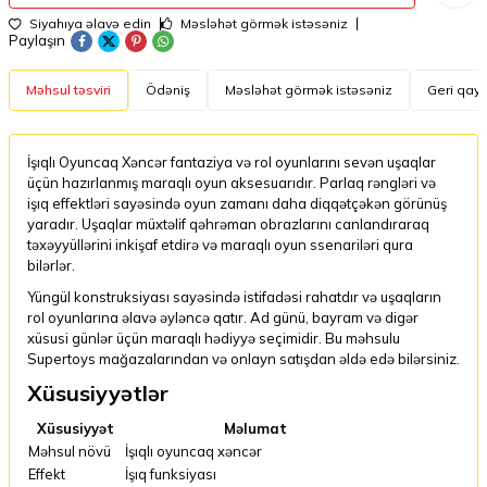
Siyahıya əlavə edin
Məsləhət görmək istəsəniz
Paylaşın
Məhsul təsviri
Ödəniş
Məsləhət görmək istəsəniz
Geri qayt
İşıqlı Oyuncaq Xəncər fantaziya və rol oyunlarını sevən uşaqlar
üçün hazırlanmış maraqlı oyun aksesuarıdır. Parlaq rəngləri və
işıq effektləri sayəsində oyun zamanı daha diqqətçəkən görünüş
yaradır. Uşaqlar müxtəlif qəhrəman obrazlarını canlandıraraq
təxəyyüllərini inkişaf etdirə və maraqlı oyun ssenariləri qura
bilərlər.
Yüngül konstruksiyası sayəsində istifadəsi rahatdır və uşaqların
rol oyunlarına əlavə əyləncə qatır. Ad günü, bayram və digər
xüsusi günlər üçün maraqlı hədiyyə seçimidir. Bu məhsulu
Supertoys mağazalarından və onlayn satışdan əldə edə bilərsiniz.
Xüsusiyyətlər
Xüsusiyyət
Məlumat
Məhsul növü
İşıqlı oyuncaq xəncər
Effekt
İşıq funksiyası