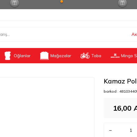
Ax
Oğlanlar
Mağazalar
Toba
Mingo S
7
Kamaz Pol
barkod :
48103440
16,00