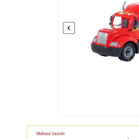
Məhsul təsviri
-