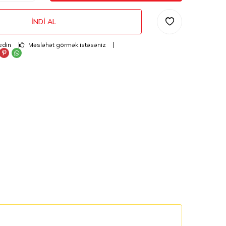
İNDI AL
edin
Məsləhət görmək istəsəniz