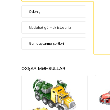
Ödəniş
Məsləhət görmək istəsəniz
Geri qaytarma şərtləri
OXŞAR MƏHSULLAR