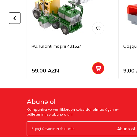
RU.Tullantı maşını 431524
Qoşqul
59,00
AZN
9,00
Abunə ol
Kampaniya və yeniliklərdən xəbərdar olmaq üçün e-
bülletenimizə abunə olun!
Abunə ol