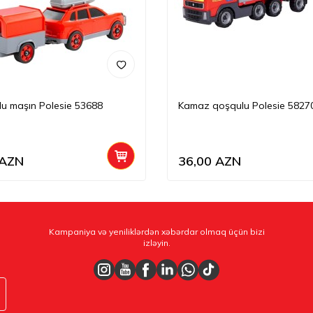
u maşın Polesie 53688
Kamaz qoşqulu Polesie 5827
AZN
36,00
AZN
Kampaniya və yeniliklərdən xəbərdar olmaq üçün bizi
izləyin.