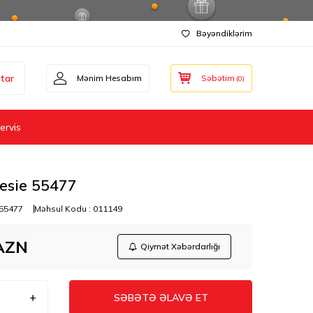
Bəyəndiklərim
tar
Mənim Hesabım
Səbətim
(
0
)
ervis
esie 55477
55477
Məhsul Kodu :
011149
AZN
Qiymət Xəbərdarlığı
SƏBƏTƏ ƏLAVƏ ET