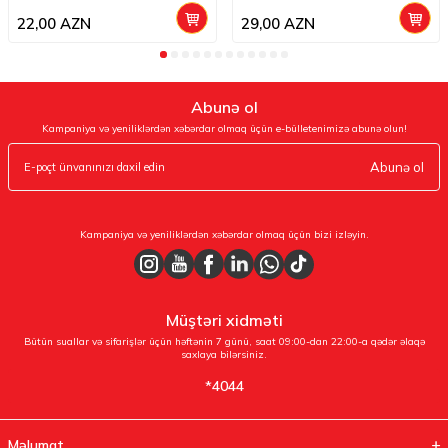
22,00
AZN
29,00
AZN
Abunə ol
Kampaniya və yeniliklərdən xəbərdar olmaq üçün e-bülletenimizə abunə olun!
Abunə ol
Kampaniya və yeniliklərdən xəbərdar olmaq üçün bizi izləyin.
Müştəri xidməti
Bütün suallar və sifarişlər üçün həftənin 7 günü, saat 09:00-dan 22:00-a qədər əlaqə
saxlaya bilərsiniz.
*4044
Məlumat