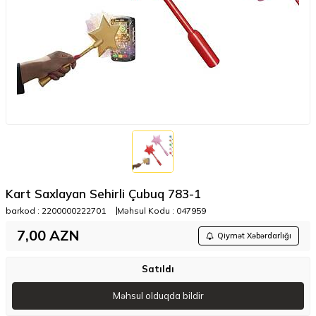
Kart Saxlayan Sehirli Çubuq 783-1
barkod :
2200000222701
Məhsul Kodu :
047959
7,00
AZN
Qiymət Xəbərdarlığı
Satıldı
Məhsul olduqda bildir