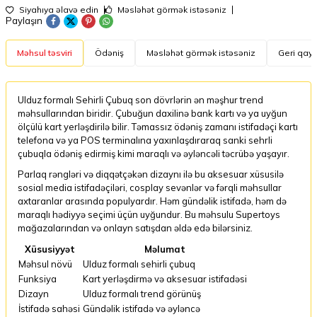
Siyahıya əlavə edin
Məsləhət görmək istəsəniz
Paylaşın
Məhsul təsviri
Ödəniş
Məsləhət görmək istəsəniz
Geri qayt
Ulduz formalı Sehirli Çubuq son dövrlərin ən məşhur trend
məhsullarından biridir. Çubuğun daxilinə bank kartı və ya uyğun
ölçülü kart yerləşdirilə bilir. Təmassız ödəniş zamanı istifadəçi kartı
telefona və ya POS terminalına yaxınlaşdıraraq sanki sehrli
çubuqla ödəniş edirmiş kimi maraqlı və əyləncəli təcrübə yaşayır.
Parlaq rəngləri və diqqətçəkən dizaynı ilə bu aksesuar xüsusilə
sosial media istifadəçiləri, cosplay sevənlər və fərqli məhsullar
axtaranlar arasında populyardır. Həm gündəlik istifadə, həm də
maraqlı hədiyyə seçimi üçün uyğundur. Bu məhsulu Supertoys
mağazalarından və onlayn satışdan əldə edə bilərsiniz.
Xüsusiyyət
Məlumat
Məhsul növü
Ulduz formalı sehirli çubuq
Funksiya
Kart yerləşdirmə və aksesuar istifadəsi
Dizayn
Ulduz formalı trend görünüş
İstifadə sahəsi
Gündəlik istifadə və əyləncə