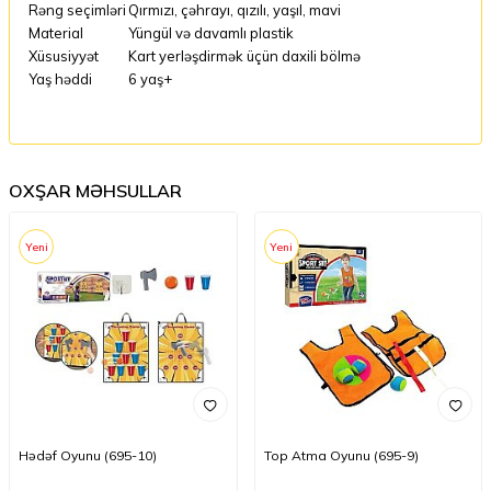
Rəng seçimləri
Qırmızı, çəhrayı, qızılı, yaşıl, mavi
Material
Yüngül və davamlı plastik
Xüsusiyyət
Kart yerləşdirmək üçün daxili bölmə
Yaş həddi
6 yaş+
OXŞAR MƏHSULLAR
Yeni
Yeni
Hədəf Oyunu (695-10)
Top Atma Oyunu (695-9)