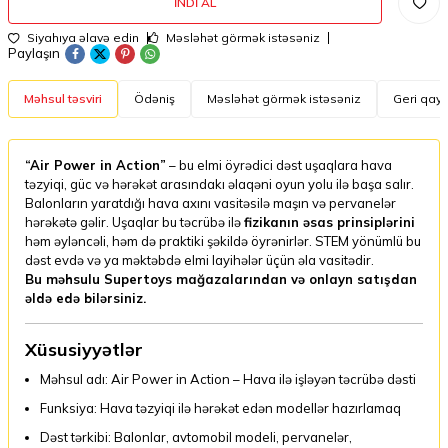
İNDI AL
Siyahıya əlavə edin
Məsləhət görmək istəsəniz
Paylaşın
Məhsul təsviri
Ödəniş
Məsləhət görmək istəsəniz
Geri qayt
“Air Power in Action”
– bu elmi öyrədici dəst uşaqlara hava
təzyiqi, güc və hərəkət arasındakı əlaqəni oyun yolu ilə başa salır.
Balonların yaratdığı hava axını vasitəsilə maşın və pervanelər
hərəkətə gəlir. Uşaqlar bu təcrübə ilə
fizikanın əsas prinsiplərini
həm əyləncəli, həm də praktiki şəkildə öyrənirlər. STEM yönümlü bu
dəst evdə və ya məktəbdə elmi layihələr üçün əla vasitədir.
Bu məhsulu Supertoys mağazalarından və onlayn satışdan
əldə edə bilərsiniz.
Xüsusiyyətlər
Məhsul adı: Air Power in Action – Hava ilə işləyən təcrübə dəsti
Funksiya: Hava təzyiqi ilə hərəkət edən modellər hazırlamaq
Dəst tərkibi: Balonlar, avtomobil modeli, pervanelər,