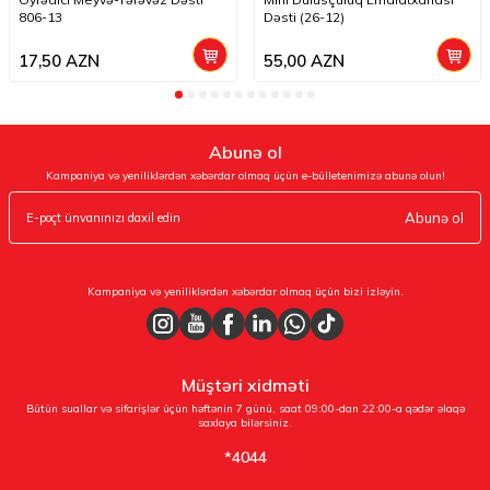
806-13
Dəsti (26-12)
17,50
AZN
55,00
AZN
Abunə ol
Kampaniya və yeniliklərdən xəbərdar olmaq üçün e-bülletenimizə abunə olun!
Abunə ol
Kampaniya və yeniliklərdən xəbərdar olmaq üçün bizi izləyin.
Müştəri xidməti
Bütün suallar və sifarişlər üçün həftənin 7 günü, saat 09:00-dan 22:00-a qədər əlaqə
saxlaya bilərsiniz.
*4044