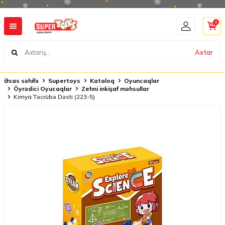
0
Axtar
Əsas səhifə
Supertoys
Kataloq
Oyuncaqlar
Öyrədici Oyucaqlar
Zehni inkişaf məhsullar
Kimya Təcrübə Dəsti (223-5)