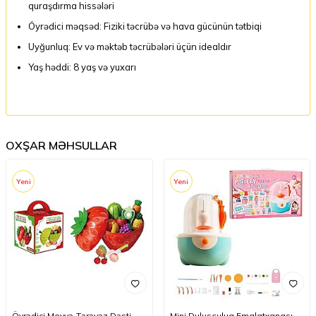
quraşdırma hissələri
Öyrədici məqsəd: Fiziki təcrübə və hava gücünün tətbiqi
Uyğunluq: Ev və məktəb təcrübələri üçün idealdır
Yaş həddi: 8 yaş və yuxarı
OXŞAR MƏHSULLAR
Yeni
Yeni
Öyrədici Meyvə-Tərəvəz Dəsti
Mini Dulusçuluq Emalatxanası