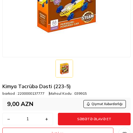
Kimya Təcrübə Dəsti (223-5)
barkod :
2200000137777
Məhsul Kodu :
039915
9,00
AZN
Qiymət Xəbərdarlığı
SƏBƏTƏ ƏLAVƏ ET