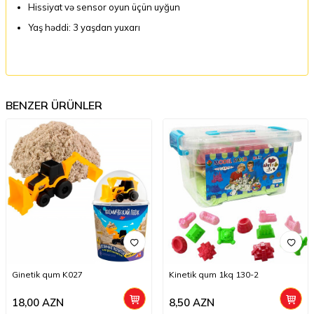
Hissiyat və sensor oyun üçün uyğun
Yaş həddi: 3 yaşdan yuxarı
BENZER ÜRÜNLER
Ginetik qum K027
Kinetik qum 1kq 130-2
18,00
AZN
8,50
AZN