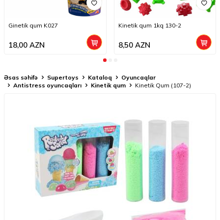
Ginetik qum K027
Kinetik qum 1kq 130-2
18,00
AZN
8,50
AZN
Əsas səhifə
Supertoys
Kataloq
Oyuncaqlar
Antistress oyuncaqları
Kinetik qum
Kinetik Qum (107-2)