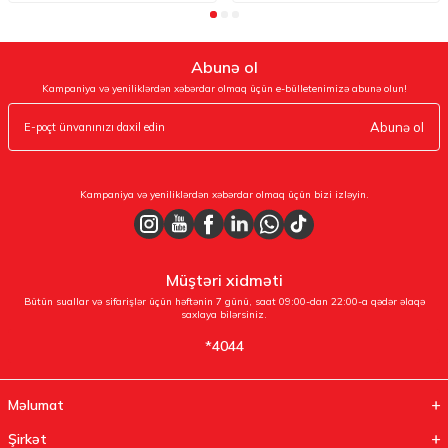
Abunə ol
Kampaniya və yeniliklərdən xəbərdar olmaq üçün e-bülletenimizə abunə olun!
Abunə ol
Kampaniya və yeniliklərdən xəbərdar olmaq üçün bizi izləyin.
Müştəri xidməti
Bütün suallar və sifarişlər üçün həftənin 7 günü, saat 09:00-dan 22:00-a qədər əlaqə
saxlaya bilərsiniz.
*4044
Məlumat
Şirkət