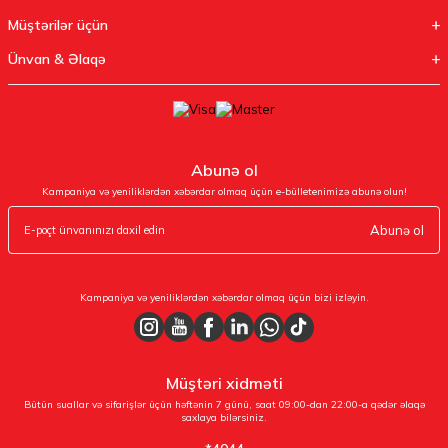
Müştərilər üçün
Ünvan & Əlaqə
Abunə ol
Kampaniya və yeniliklərdən xəbərdar olmaq üçün e-bülletenimizə abunə olun!
Abunə ol
Kampaniya və yeniliklərdən xəbərdar olmaq üçün bizi izləyin.
Müştəri xidməti
Bütün suallar və sifarişlər üçün həftənin 7 günü, saat 09:00-dan 22:00-a qədər əlaqə
saxlaya bilərsiniz.