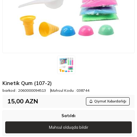
Kinetik Qum (107-2)
barkod :
2060000094513
Məhsul Kodu :
038744
15,00
AZN
Qiymət Xəbərdarlığı
Satıldı
Məhsul olduqda bildir