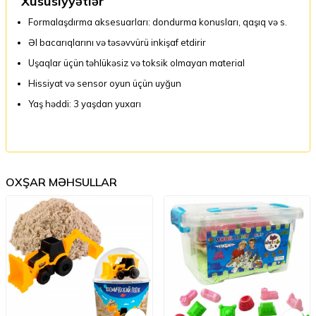
Xüsusiyyətlər
Formalaşdırma aksesuarları: dondurma konusları, qaşıq və s.
Əl bacarıqlarını və təsəvvürü inkişaf etdirir
Uşaqlar üçün təhlükəsiz və toksik olmayan material
Hissiyat və sensor oyun üçün uyğun
Yaş həddi: 3 yaşdan yuxarı
OXŞAR MƏHSULLAR