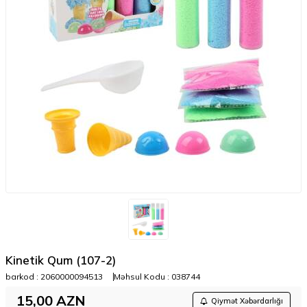
Kinetik Qum (107-2)
barkod :
2060000094513
Məhsul Kodu :
038744
15,00
AZN
Qiymət Xəbərdarlığı