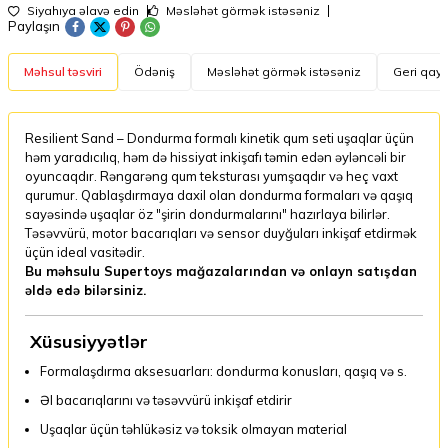
Siyahıya əlavə edin
Məsləhət görmək istəsəniz
Paylaşın
Məhsul təsviri
Ödəniş
Məsləhət görmək istəsəniz
Geri qayt
Resilient Sand – Dondurma formalı kinetik qum seti uşaqlar üçün
həm yaradıcılıq, həm də hissiyat inkişafı təmin edən əyləncəli bir
oyuncaqdır. Rəngarəng qum teksturası yumşaqdır və heç vaxt
qurumur. Qablaşdırmaya daxil olan dondurma formaları və qaşıq
sayəsində uşaqlar öz "şirin dondurmalarını" hazırlaya bilirlər.
Təsəvvürü, motor bacarıqları və sensor duyğuları inkişaf etdirmək
üçün ideal vasitədir.
Bu məhsulu Supertoys mağazalarından və onlayn satışdan
əldə edə bilərsiniz.
Xüsusiyyətlər
Formalaşdırma aksesuarları: dondurma konusları, qaşıq və s.
Əl bacarıqlarını və təsəvvürü inkişaf etdirir
Uşaqlar üçün təhlükəsiz və toksik olmayan material