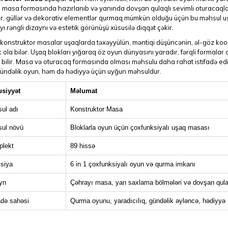
masa formasında hazırlanıb və yanında dovşan qulaqlı sevimli oturacaqla b
ar, güllər və dekorativ elementlər qurmaq mümkün olduğu üçün bu məhsul uş
ı rəngli dizaynı və estetik görünüşü xüsusilə diqqət çəkir.
 konstruktor masalar uşaqlarda təxəyyülün, məntiqi düşüncənin, əl-göz koor
 ola bilər. Uşaq blokları yığaraq öz oyun dünyasını yaradır, fərqli formalar d
 bilir. Masa və oturacaq formasında olması məhsulu daha rahat istifadə edi
ündəlik oyun, həm də hədiyyə üçün uyğun məhsuldur.
siyyət
Məlumat
ul adı
Konstruktor Masa
ul növü
Bloklarla oyun üçün çoxfunksiyalı uşaq masası
lekt
89 hissə
siya
6 in 1 çoxfunksiyalı oyun və qurma imkanı
yn
Çəhrayı masa, yan saxlama bölmələri və dovşan qula
adə sahəsi
Qurma oyunu, yaradıcılıq, gündəlik əyləncə, hədiyyə