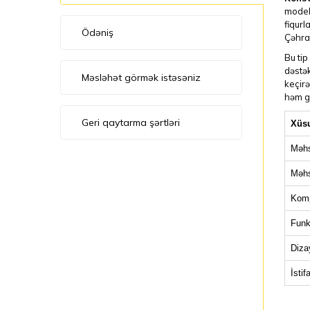
model 
fiqurl
Ödəniş
Çəhray
Bu tip
dəstək
Məsləhət görmək istəsəniz
keçirə
həm g
Geri qaytarma şərtləri
Xüsu
Məhs
Məhs
Komp
Funk
Diza
İstif