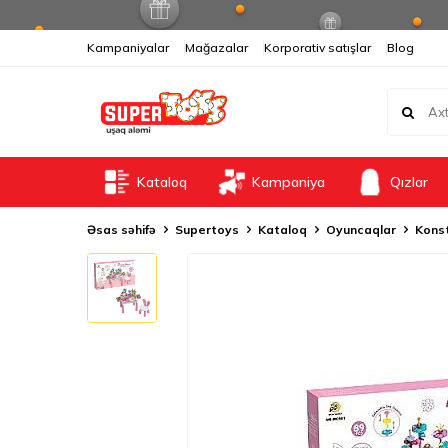
Kampaniyalar
Mağazalar
Korporativ satışlar
Blog
Kataloq
Kampaniya
Qızlar
Əsas səhifə
Supertoys
Kataloq
Oyuncaqlar
Konst