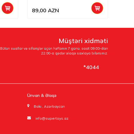
89,00
AZN
225,
Müştəri xidməti
Bütün suallar və sifarişlər üçün həftənin 7 günü, saat 09:00-dan
22:00-a qədər əlaqə saxlaya bilərsiniz.
*4044
Ünvan & Əlaqə
Bakı , Azərbaycan
info@supertoys.az