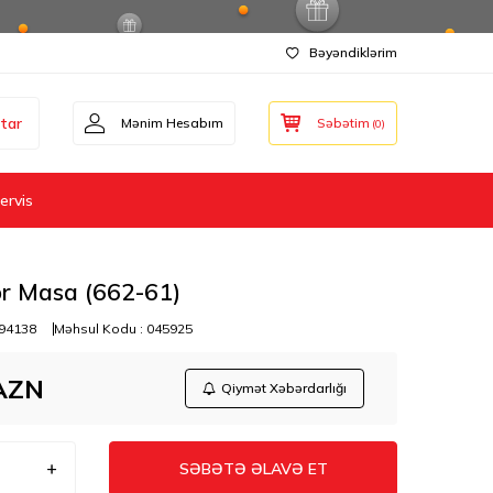
Bəyəndiklərim
tar
Mənim Hesabım
Səbətim
(
0
)
ervis
or Masa (662-61)
94138
Məhsul Kodu :
045925
AZN
Qiymət Xəbərdarlığı
SƏBƏTƏ ƏLAVƏ ET