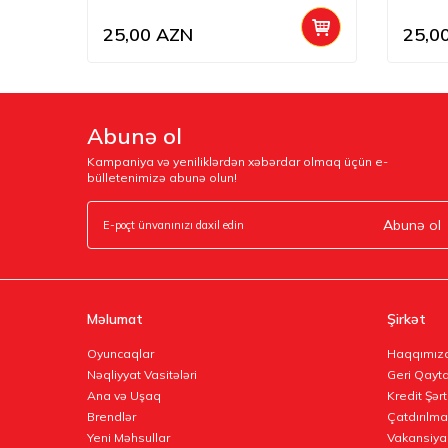
25,00
AZN
25,0
Abunə ol
Kampaniya və yeniliklərdən xəbərdar olmaq üçün e-
bülletenimizə abunə olun!
Abunə ol
Məlumat
Şirkət
Oyuncaqlar
Haqqımız
Nəqliyyat Vasitələri
Geri Qayta
Ana və Uşaq
Kredit Şərt
Brendlər
Çatdırılma
Yeni Məhsullar
Vakansiya