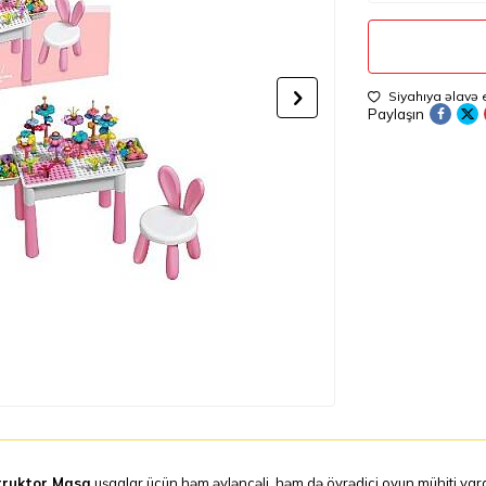
Siyahıya əlavə 
Paylaşın
truktor Masa
uşaqlar üçün həm əyləncəli, həm də öyrədici oyun mühiti yar