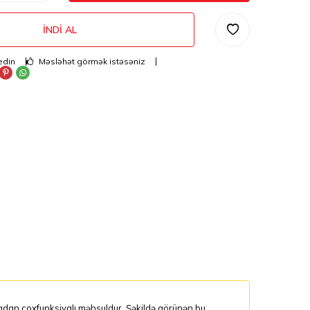
İNDI AL
edin
Məsləhət görmək istəsəniz
adan çoxfunksiyalı məhsuldur. Şəkildə görünən bu