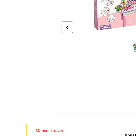
Məhsul təsviri
Kons