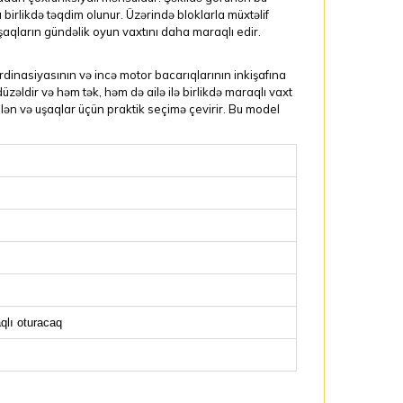
irlikdə təqdim olunur. Üzərində bloklarla müxtəlif
aqların gündəlik oyun vaxtını daha maraqlı edir.
dinasiyasının və incə motor bacarıqlarının inkişafına
üzəldir və həm tək, həm də ailə ilə birlikdə maraqlı vaxt
lən və uşaqlar üçün praktik seçimə çevirir. Bu model
qlı oturacaq