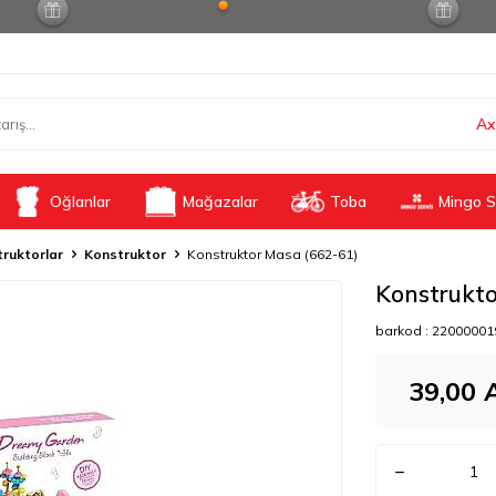
Ax
Oğlanlar
Mağazalar
Toba
Mingo S
ruktorlar
Konstruktor
Konstruktor Masa (662-61)
Konstrukt
barkod :
22000001
39,00