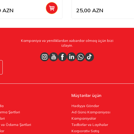
0
AZN
25,00
AZN
Kampaniya və yeniliklərdən xəbərdar olmaq üçün bizi
izləyin.
Müştərilər üçün
da
Hədiyyə Göndər
rma Şərtləri
Ad Günü Kampaniyası
ləri
Kampaniyalar
 və Ödəmə Şərtləri
Tədbirlər və Layihələr
lar
Korporativ Satış