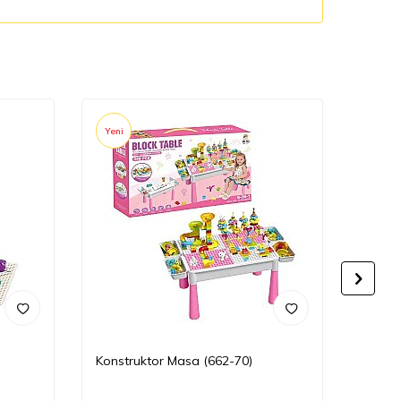
Yeni
Yeni
Konstruktor Masa (662-70)
Çoxfu