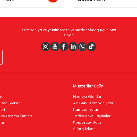
Kampaniya və yeniliklərdən xəbərdar olmaq üçün bizi
izləyin.
Müştərilər üçün
da
Hədiyyə Göndər
rma Şərtləri
Ad Günü Kampaniyası
ləri
Kampaniyalar
 və Ödəmə Şərtləri
Tədbirlər və Layihələr
lar
Korporativ Satış
Sifariş İzləmə