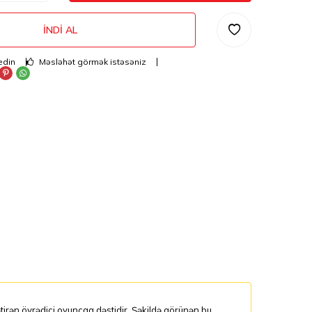
İNDI AL
edin
Məsləhət görmək istəsəniz
ətirən öyrədici oyuncaq dəstidir. Şəkildə görünən bu