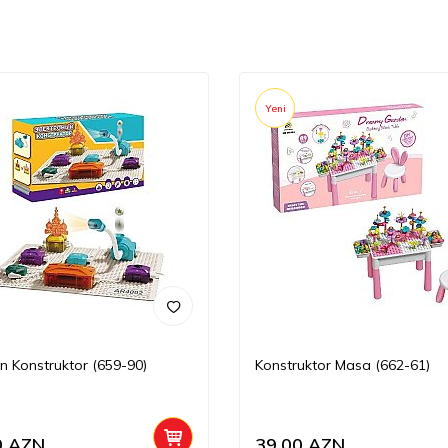
Yeni
on Konstruktor (659-90)
Konstruktor Masa (662-61)
0
AZN
39,00
AZN