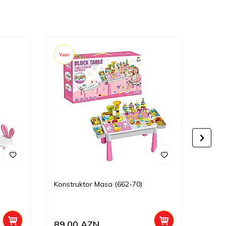
Yeni
Yeni
Konstruktor Masa (662-70)
Çoxfu
89,00
AZN
225,