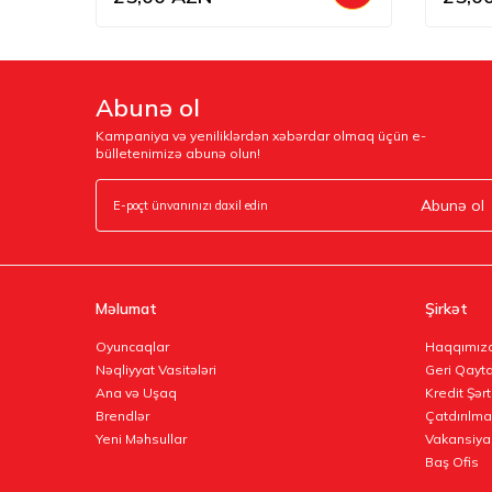
Abunə ol
Kampaniya və yeniliklərdən xəbərdar olmaq üçün e-
bülletenimizə abunə olun!
Abunə ol
Məlumat
Şirkət
Oyuncaqlar
Haqqımız
Nəqliyyat Vasitələri
Geri Qayta
Ana və Uşaq
Kredit Şərt
Brendlər
Çatdırılma
Yeni Məhsullar
Vakansiya
Baş Ofis