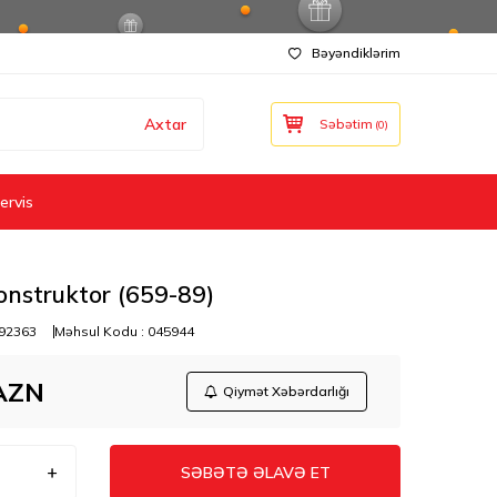
Bəyəndiklərim
Axtar
Səbətim
(
0
)
ervis
onstruktor (659-89)
92363
Məhsul Kodu :
045944
AZN
Qiymət Xəbərdarlığı
SƏBƏTƏ ƏLAVƏ ET