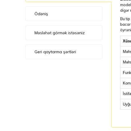
model 
digər 
Ödəniş
Bu ti
bacarı
öyrəni
Məsləhət görmək istəsəniz
Xüsu
Geri qaytarma şərtləri
Məhs
Məhs
Funk
Komp
İstif
Uyğu