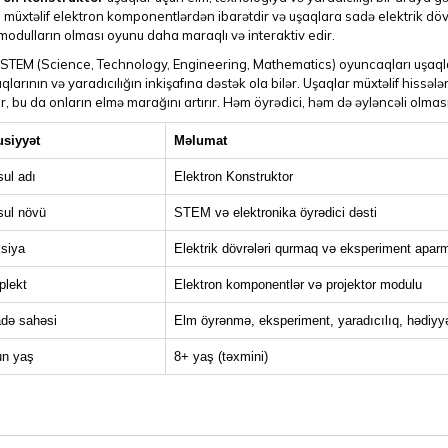
müxtəlif elektron komponentlərdən ibarətdir və uşaqlara sadə elektrik dövr
modulların olması oyunu daha maraqlı və interaktiv edir.
p STEM (Science, Technology, Engineering, Mathematics) oyuncaqları uşaql
qlarının və yaradıcılığın inkişafına dəstək ola bilər. Uşaqlar müxtəlif hissələr
r, bu da onların elmə marağını artırır. Həm öyrədici, həm də əyləncəli olmas
siyyət
Məlumat
ul adı
Elektron Konstruktor
ul növü
STEM və elektronika öyrədici dəsti
siya
Elektrik dövrələri qurmaq və eksperiment apar
lekt
Elektron komponentlər və projektor modulu
adə sahəsi
Elm öyrənmə, eksperiment, yaradıcılıq, hədiyy
n yaş
8+ yaş (təxmini)