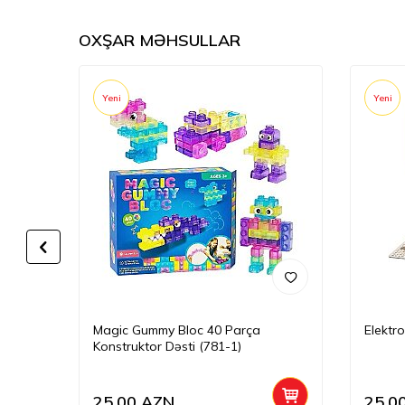
OXŞAR MƏHSULLAR
Yeni
Yeni
Magic Gummy Bloc 40 Parça
Elektr
Konstruktor Dəsti (781-1)
25,00
AZN
25,0