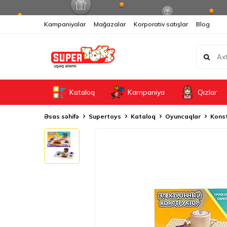
Kampaniyalar
Mağazalar
Korporativ satışlar
Blog
Kataloq
Kampaniya
Qızlar
Əsas səhifə
Supertoys
Kataloq
Oyuncaqlar
Konst