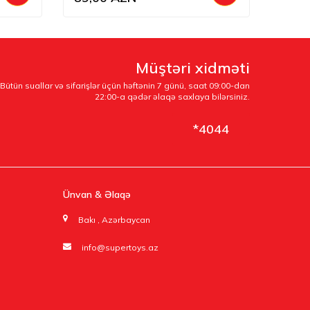
Müştəri xidməti
Bütün suallar və sifarişlər üçün həftənin 7 günü, saat 09:00-dan
22:00-a qədər əlaqə saxlaya bilərsiniz.
*4044
Ünvan & Əlaqə
Bakı , Azərbaycan
info@supertoys.az