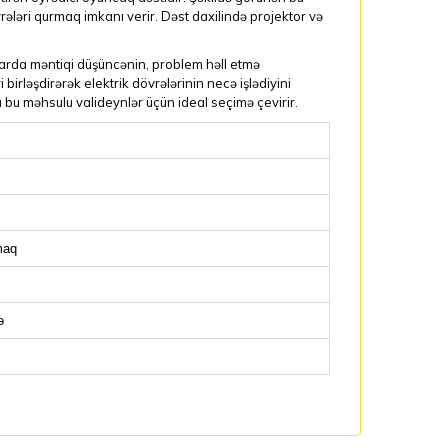
ələri qurmaq imkanı verir. Dəst daxilində projektor və
arda məntiqi düşüncənin, problem həll etmə
i birləşdirərək elektrik dövrələrinin necə işlədiyini
ı bu məhsulu valideynlər üçün ideal seçimə çevirir.
maq
ə