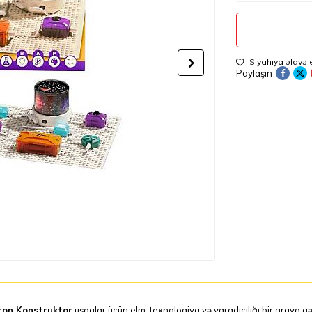
Siyahıya əlavə 
Paylaşın
ron Konstruktor
uşaqlar üçün elm, texnologiya və yaradıcılığı bir araya g