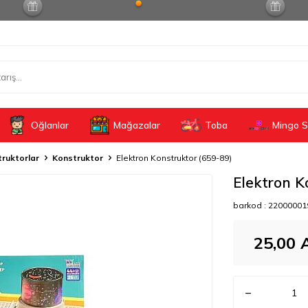
Oğlanlar
Mağazalar
Toba
Mingo S
ruktorlar
Konstruktor
Elektron Konstruktor (659-89)
Elektron K
barkod :
22000001
25,00