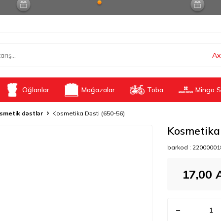
Ax
Oğlanlar
Mağazalar
Toba
Mingo S
smetik dəstlər
Kosmetika Dəsti (650-56)
Kosmetika 
barkod :
22000001
17,00