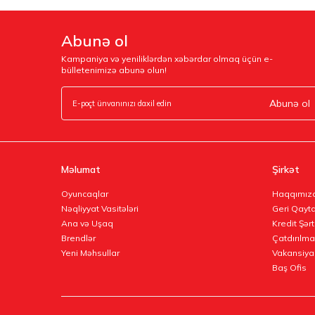
Abunə ol
Kampaniya və yeniliklərdən xəbərdar olmaq üçün e-
bülletenimizə abunə olun!
Abunə ol
Məlumat
Şirkət
Oyuncaqlar
Haqqımız
Nəqliyyat Vasitələri
Geri Qayta
Ana və Uşaq
Kredit Şərt
Brendlər
Çatdırılma
Yeni Məhsullar
Vakansiya
Baş Ofis