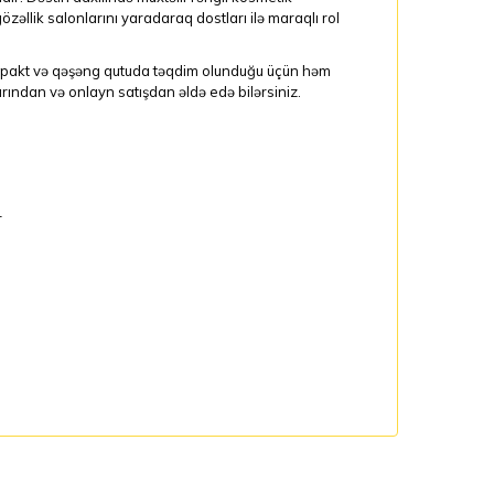
özəllik salonlarını yaradaraq dostları ilə maraqlı rol
Kompakt və qəşəng qutuda təqdim olunduğu üçün həm
ndan və onlayn satışdan əldə edə bilərsiniz.
r