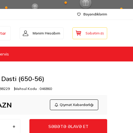
Bəyəndiklərim
tar
Mənim Hesabım
Səbətim
(
0
)
ervis
Dəsti (650-56)
88229
Məhsul Kodu :
046860
AZN
Qiymət Xəbərdarlığı
SƏBƏTƏ ƏLAVƏ ET