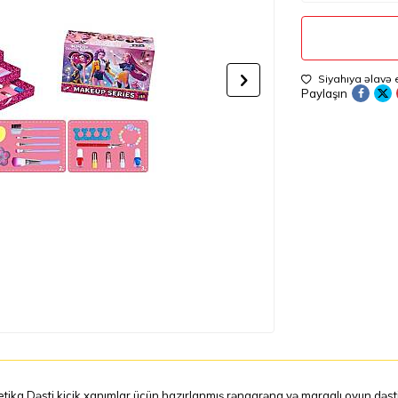
Siyahıya əlavə 
Paylaşın
ika Dəsti kiçik xanımlar üçün hazırlanmış rəngarəng və maraqlı oyun dəstid