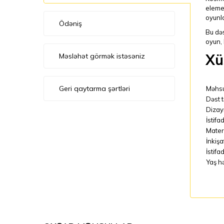
elemen
oyunla
Ödəniş
Bu dəs
oyun, 
Xü
Məsləhət görmək istəsəniz
Geri qaytarma şərtləri
Məhsu
Dəst t
Dizay
İstif
Mater
İnkişa
İstifa
Yaş h