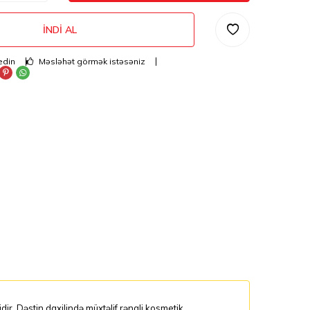
İNDI AL
edin
Məsləhət görmək istəsəniz
ir. Dəstin daxilində müxtəlif rəngli kosmetik