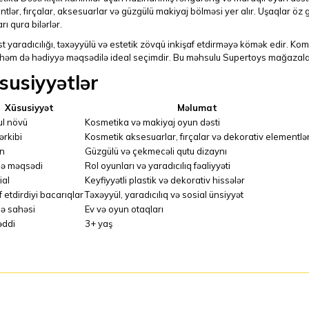
tlər, fırçalar, aksesuarlar və güzgülü makiyaj bölməsi yer alır. Uşaqlar öz g
rı qura bilərlər.
t yaradıcılığı, təxəyyülü və estetik zövqü inkişaf etdirməyə kömək edir. 
həm də hədiyyə məqsədilə ideal seçimdir. Bu məhsulu Supertoys mağazaları
susiyyətlər
Xüsusiyyət
Məlumat
l növü
Kosmetika və makiyaj oyun dəsti
ərkibi
Kosmetik aksesuarlar, fırçalar və dekorativ elementlə
n
Güzgülü və çekmecəli qutu dizaynı
adə məqsədi
Rol oyunları və yaradıcılıq fəaliyyəti
ial
Keyfiyyətli plastik və dekorativ hissələr
f etdirdiyi bacarıqlar
Təxəyyül, yaradıcılıq və sosial ünsiyyət
də sahəsi
Ev və oyun otaqları
əddi
3+ yaş