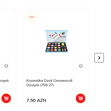
Yeni
Yeni
zaynlı
Kosmetika Dəsti Cinnamoroll
Kuromi
Dizaynlı (758-27)
7,50
AZN
16,0