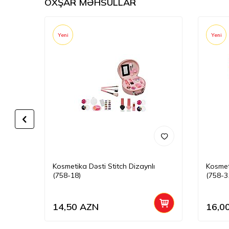
OXŞAR MƏHSULLAR
Yeni
Yeni
9-126)
Kosmetika Dəsti Stitch Dizaynlı
Kosmet
(758-18)
(758-3
14,50
AZN
16,0