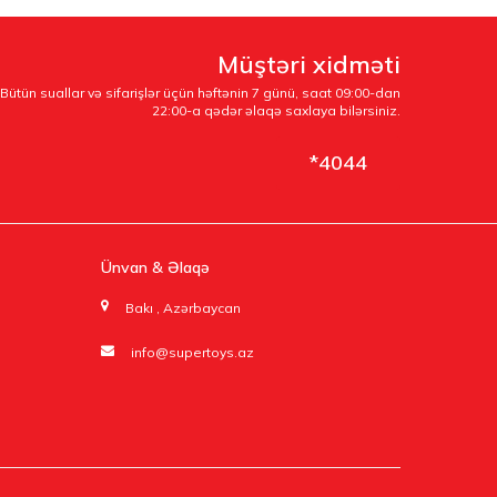
Müştəri xidməti
Bütün suallar və sifarişlər üçün həftənin 7 günü, saat 09:00-dan
22:00-a qədər əlaqə saxlaya bilərsiniz.
*4044
Ünvan & Əlaqə
Bakı , Azərbaycan
info@supertoys.az