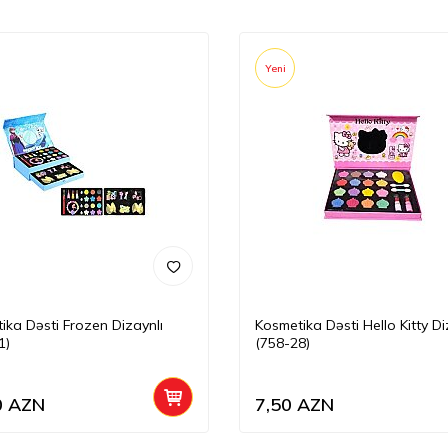
Yeni
ika Dəsti Frozen Dizaynlı
Kosmetika Dəsti Hello Kitty Di
1)
(758-28)
0
AZN
7,50
AZN