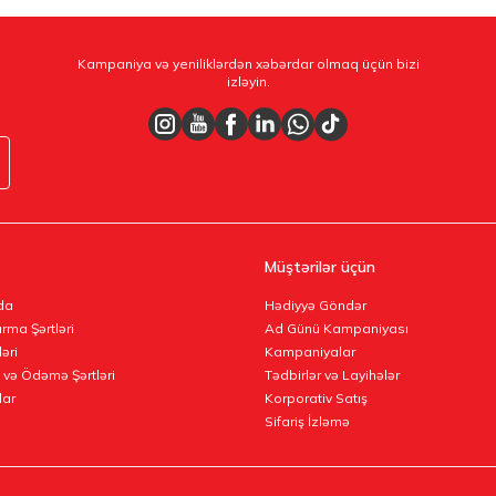
Kampaniya və yeniliklərdən xəbərdar olmaq üçün bizi
izləyin.
Müştərilər üçün
da
Hədiyyə Göndər
rma Şərtləri
Ad Günü Kampaniyası
ləri
Kampaniyalar
 və Ödəmə Şərtləri
Tədbirlər və Layihələr
lar
Korporativ Satış
Sifariş İzləmə