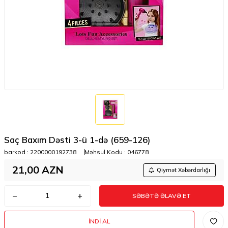
Saç Baxım Dəsti 3-ü 1-də (659-126)
barkod :
2200000192738
Məhsul Kodu :
046778
21,00
AZN
Qiymət Xəbərdarlığı
SƏBƏTƏ ƏLAVƏ ET
İNDI AL