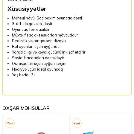
Xüsusiyyətlər
Məhsul növü: Saç baxım oyuncaq dəsti
3-ü 1-də gözəllik dəsti
Oyuncaq fen daxildir
Müxtəlif saç aksesuarları mövcuddur
Realistik və rəngarəng dizayn
Rol oyunları üçün uyğundur
Yaradıcılığı və xəyal gücünü inkişaf etdirir
Sosial bacarıqları dəstəkləyir
Qız uşaqları üçün uyğun seçim
Hədiyyə üçün ideal oyuncaq
Yaş həddi: 3+
OXŞAR MƏHSULLAR
Yeni
Yeni