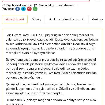
Siyahıya əlavə edin
Məsləhət görmək istəsəniz
Paylaşın
Məhsul təsviri
Ödəniş
Məsləhət görmək istəsəniz
Geri qayt
Saç Baxım Dəsti 3-ü 1-də uşaqlar üçün hazırlanmış maraqlı və
əyləncəli gözəllik oyuncaq dəstidir. Dəstə oyuncaq fen, saç baxım
aksesuarları və müxtəlif stil elementləri daxildir. Realistik dizaynı
sayəsində uşaqlar öz kiçik gözəllik salonlarını yaradaraq daha
maraqlı rol oyunları oynaya bilərlər.
Bu oyuncaq dəsti uşaqların yaradıcılığını, xəyal gücünü və sosial
bacarıqlarını inkişaf etdirməyə kömək edir. Fen və aksesuarların
parlaq dizaynı uşaqların diqqətini cəlb edir və uzun müddət
maraqlı oyun imkanı yaradır. Həm fərdi, həm də dostlarla birlikdə
oynamaq üçün uyğundur.
Qız uşaqları üçün ideal hədiyyə seçimi olan bu saç baxım dəsti
gündəlik oyunları daha əyləncəli edir. Gözəllik və stil mövzusunu
sevən uşaqlar üçün maraqlı oyuncaqdır.
Bu məhsulu Supertoys mağazalarından və onlayn satışdan əldə
edə bilərsiniz.