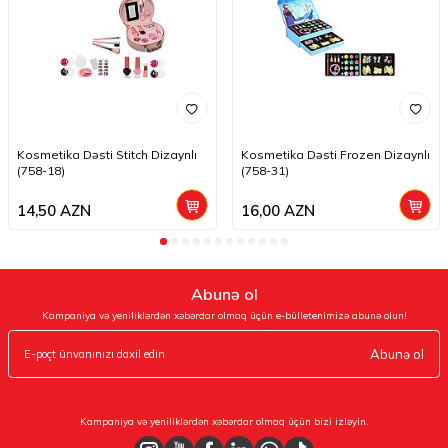
Kosmetika Dəsti Stitch Dizaynlı
Kosmetika Dəsti Frozen Dizaynlı
(758-18)
(758-31)
14,50
AZN
16,00
AZN
Abunə ol
Kampaniya və yeniliklərdən xəbərdar olmaq üçün e-bülletenimizə abunə olun!
Abunə ol
Kampaniya və yeniliklərdən xəbərdar olmaq üçün bizi izləyin.