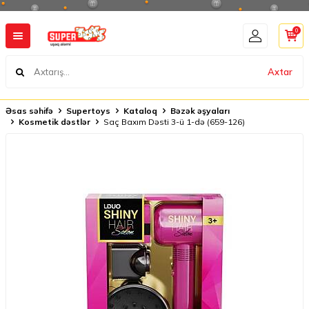
0
Axtar
Əsas səhifə
Supertoys
Kataloq
Bəzək əşyaları
Kosmetik dəstlər
Saç Baxım Dəsti 3-ü 1-də (659-126)