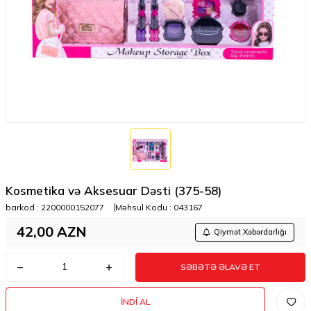
Kosmetika və Aksesuar Dəsti (375-58)
barkod :
2200000152077
Məhsul Kodu :
043167
42,00
AZN
Qiymət Xəbərdarlığı
SƏBƏTƏ ƏLAVƏ ET
İNDI AL