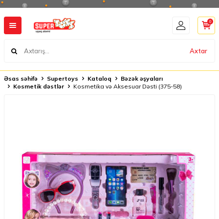
0
Axtar
Əsas səhifə
Supertoys
Kataloq
Bəzək əşyaları
Kosmetik dəstlər
Kosmetika və Aksesuar Dəsti (375-58)