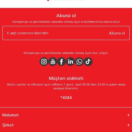
Abunə ol
Kampaniya və yeniliklərdən xəbərdar olmaq üçün e-bülletenimizə abunə olun!
Abunə ol
Kampaniya və yeniliklərdən xəbərdar olmaq üçün bizi izləyin.
Müştəri xidməti
Bütün suallar və sifarişlər üçün həftənin 7 günü, saat 09:00-dan 22:00-a qədər əlaqə
saxlaya bilərsiniz.
*4044
Məlumat
Şirkət