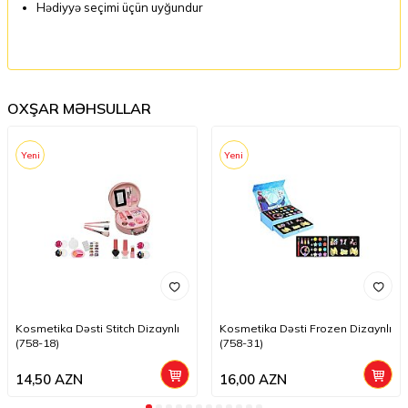
Hədiyyə seçimi üçün uyğundur
OXŞAR MƏHSULLAR
Yeni
Yeni
Kosmetika Dəsti Stitch Dizaynlı
Kosmetika Dəsti Frozen Dizaynlı
(758-18)
(758-31)
14,50
AZN
16,00
AZN