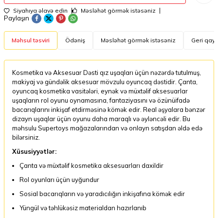
Siyahıya əlavə edin
Məsləhət görmək istəsəniz
Paylaşın
Məhsul təsviri
Ödəniş
Məsləhət görmək istəsəniz
Geri qayt
Kosmetika və Aksesuar Dəsti qız uşaqları üçün nəzərdə tutulmuş,
makiyaj və gündəlik aksesuar mövzulu oyuncaq dəstidir. Çanta,
oyuncaq kosmetika vasitələri, eynək və müxtəlif aksesuarlar
uşaqların rol oyunu oynamasına, fantaziyasını və özünüifadə
bacarıqlarını inkişaf etdirməsinə kömək edir. Real əşyalara bənzər
dizayn uşaqlar üçün oyunu daha maraqlı və əyləncəli edir. Bu
məhsulu Supertoys mağazalarından və onlayn satışdan əldə edə
bilərsiniz.
Xüsusiyyətlər:
Çanta və müxtəlif kosmetika aksesuarları daxildir
Rol oyunları üçün uyğundur
Sosial bacarıqların və yaradıcılığın inkişafına kömək edir
Yüngül və təhlükəsiz materialdan hazırlanıb