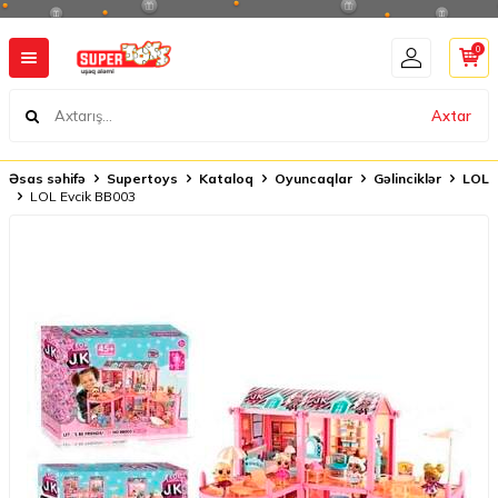
0
Axtar
Əsas səhifə
Supertoys
Kataloq
Oyuncaqlar
Gəlinciklər
LOL
LOL Evcik BB003