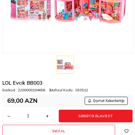
LOL Evcik BB003
barkod :
2200000104656
Məhsul Kodu :
033512
69,00
AZN
Qiymət Xəbərdarlığı
SƏBƏTƏ ƏLAVƏ ET
İNDI AL