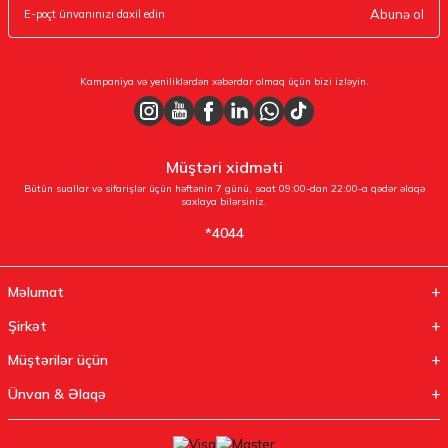
Abunə ol
Kampaniya və yeniliklərdən xəbərdar olmaq üçün bizi izləyin.
Müştəri xidməti
Bütün suallar və sifarişlər üçün həftənin 7 günü, saat 09:00-dan 22:00-a qədər əlaqə
saxlaya bilərsiniz.
*4044
Məlumat
Şirkət
Müştərilər üçün
Ünvan & Əlaqə