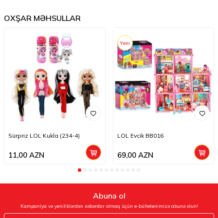
OXŞAR MƏHSULLAR
Yeni
Sürpriz LOL Kukla (234-4)
LOL Evcik BB016
11,00
AZN
69,00
AZN
Abunə ol
Kampaniya və yeniliklərdən xəbərdar olmaq üçün e-bülletenimizə abunə olun!