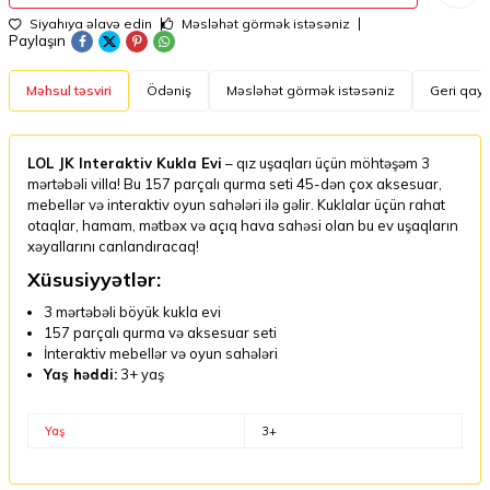
Siyahıya əlavə edin
Məsləhət görmək istəsəniz
Paylaşın
Məhsul təsviri
Ödəniş
Məsləhət görmək istəsəniz
Geri qayt
LOL JK Interaktiv Kukla Evi
– qız uşaqları üçün möhtəşəm 3
mərtəbəli villa! Bu 157 parçalı qurma seti 45-dən çox aksesuar,
mebellər və interaktiv oyun sahələri ilə gəlir. Kuklalar üçün rahat
otaqlar, hamam, mətbəx və açıq hava sahəsi olan bu ev uşaqların
xəyallarını canlandıracaq!
Xüsusiyyətlər:
3 mərtəbəli böyük kukla evi
157 parçalı qurma və aksesuar seti
İnteraktiv mebellər və oyun sahələri
Yaş həddi:
3+ yaş
Yaş
3+