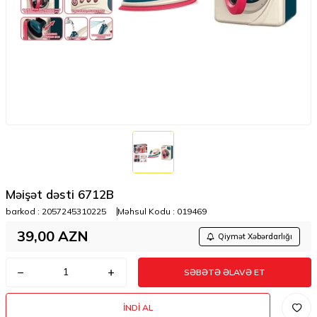
Məişət dəsti 6712B
barkod :
2057245310225
Məhsul Kodu :
019469
39,00
AZN
Qiymət Xəbərdarlığı
SƏBƏTƏ ƏLAVƏ ET
İNDI AL