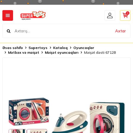
0
Axtar
Əsas səhifə
Supertoys
Kataloq
Oyuncaqlar
Mətbəx və məişət
Məişət oyuncaqları
Məişət dəsti 6712B