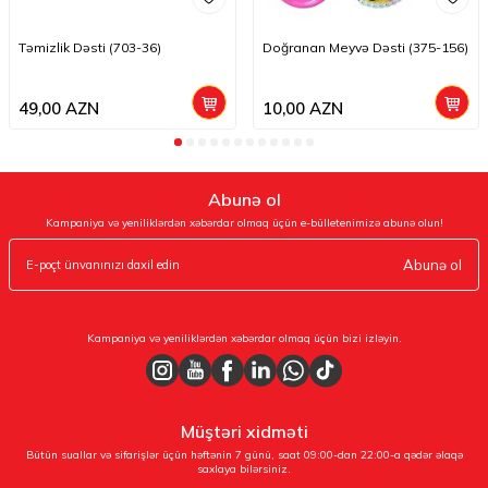
Təmizlik Dəsti (703-36)
Doğranan Meyvə Dəsti (375-156)
49,00
AZN
10,00
AZN
Abunə ol
Kampaniya və yeniliklərdən xəbərdar olmaq üçün e-bülletenimizə abunə olun!
Abunə ol
Kampaniya və yeniliklərdən xəbərdar olmaq üçün bizi izləyin.
Müştəri xidməti
Bütün suallar və sifarişlər üçün həftənin 7 günü, saat 09:00-dan 22:00-a qədər əlaqə
saxlaya bilərsiniz.