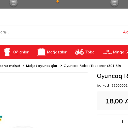
Ax
Oğlanlar
Mağazalar
Toba
Mingo S
x və məişət
Məişət oyuncaqları
Oyuncaq Robot Tozsoran (391-39)
Oyuncaq R
barkod :
22000001
18,00