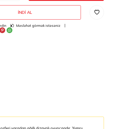
İNDI AL
edin
Məsləhət görmək istəsəniz
osferi yaradan ağıllı dizaynlı oyuncaqdır. Yumru