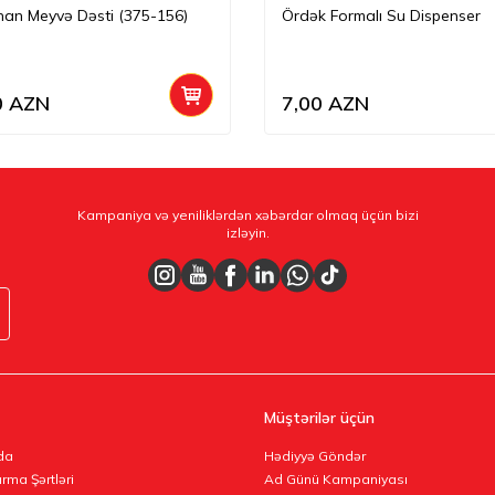
an Meyvə Dəsti (375-156)
Ördək Formalı Su Dispenser
0
AZN
7,00
AZN
Kampaniya və yeniliklərdən xəbərdar olmaq üçün bizi
izləyin.
Müştərilər üçün
da
Hədiyyə Göndər
rma Şərtləri
Ad Günü Kampaniyası