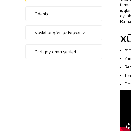
formas
işıqla
Ödəniş
oyunla
Bu mə
Məsləhət görmək istəsəniz
X
Avt
Geri qaytarma şərtləri
Yan
Rea
Təh
Evc