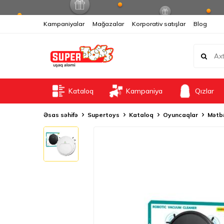
Kampaniyalar
Mağazalar
Korporativ satışlar
Blog
Kataloq
Kampaniya
Qızlar
Əsas səhifə
Supertoys
Kataloq
Oyuncaqlar
Mətbə