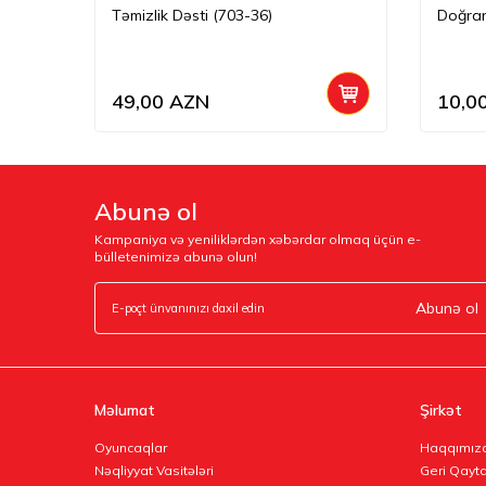
Təmizlik Dəsti (703-36)
Doğran
49,00
AZN
10,0
Abunə ol
Kampaniya və yeniliklərdən xəbərdar olmaq üçün e-
bülletenimizə abunə olun!
Abunə ol
Məlumat
Şirkət
Oyuncaqlar
Haqqımız
Nəqliyyat Vasitələri
Geri Qayta