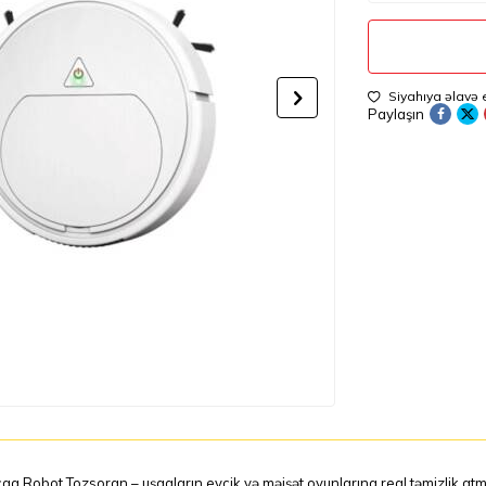
Siyahıya əlavə 
Paylaşın
q Robot Tozsoran – uşaqların evcik və məişət oyunlarına real təmizlik atm