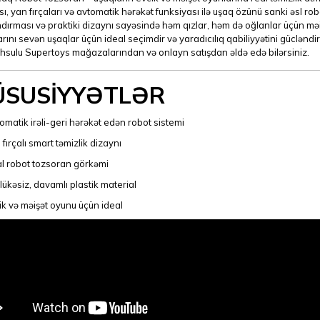
ı, yan fırçaları və avtomatik hərəkət funksiyası ilə uşaq özünü sanki əsl robo
ndırması və praktiki dizaynı sayəsində həm qızlar, həm də oğlanlar üçün mə
rını sevən uşaqlar üçün ideal seçimdir və yaradıcılıq qabiliyyətini gücləndiri
hsulu Supertoys mağazalarından və onlayn satışdan əldə edə bilərsiniz.
ÜSUSİYYƏTLƏR
omatik irəli-geri hərəkət edən robot sistemi
 fırçalı smart təmizlik dizaynı
l robot tozsoran görkəmi
lükəsiz, davamlı plastik material
ik və məişət oyunu üçün ideal