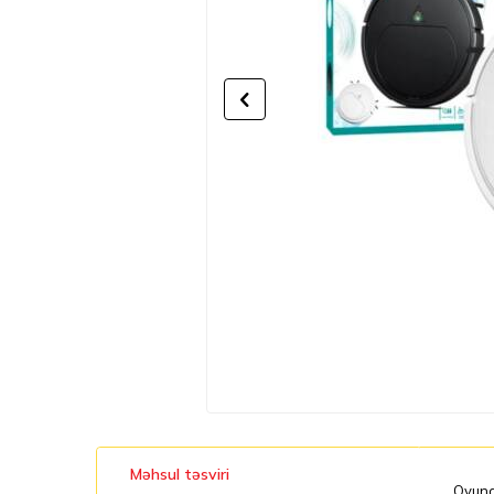
Məhsul təsviri
Oyunca