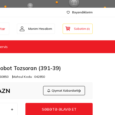
Bəyəndiklərim
tar
Mənim Hesabım
Səbətim
(
0
)
ervis
obot Tozsoran (391-39)
60850
Məhsul Kodu :
042850
AZN
Qiymət Xəbərdarlığı
SƏBƏTƏ ƏLAVƏ ET