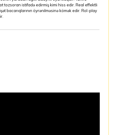
t tozsoran istifadə edirmiş kimi hiss edir. Real effektli
işət bacarıqlarının öyrənilməsinə kömək edir. Rol-play
r.