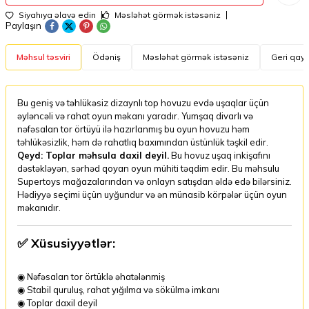
Siyahıya əlavə edin
Məsləhət görmək istəsəniz
Paylaşın
Məhsul təsviri
Ödəniş
Məsləhət görmək istəsəniz
Geri qayt
Bu geniş və təhlükəsiz dizaynlı top hovuzu evdə uşaqlar üçün
əyləncəli və rahat oyun məkanı yaradır. Yumşaq divarlı və
nəfəsalan tor örtüyü ilə hazırlanmış bu oyun hovuzu həm
təhlükəsizlik, həm də rahatlıq baxımından üstünlük təşkil edir.
Qeyd: Toplar məhsula daxil deyil.
Bu hovuz uşaq inkişafını
dəstəkləyən, sərhəd qoyan oyun mühiti təqdim edir. Bu məhsulu
Supertoys mağazalarından və onlayn satışdan əldə edə bilərsiniz.
Hədiyyə seçimi üçün uyğundur və ən münasib körpələr üçün oyun
məkanıdır.
✅
Xüsusiyyətlər:
◉ Nəfəsalan tor örtüklə əhatələnmiş
◉ Stabil quruluş, rahat yığılma və sökülmə imkanı
◉ Toplar daxil deyil