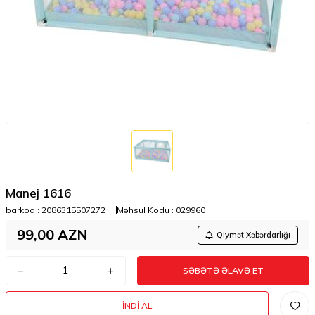
Manej 1616
barkod :
2086315507272
Məhsul Kodu :
029960
99,00
AZN
Qiymət Xəbərdarlığı
SƏBƏTƏ ƏLAVƏ ET
İNDI AL