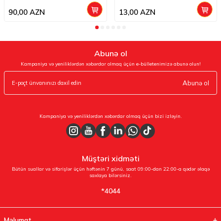
90,00
AZN
13,00
AZN
Abunə ol
Kampaniya və yeniliklərdən xəbərdar olmaq üçün e-bülletenimizə abunə olun!
Abunə ol
Kampaniya və yeniliklərdən xəbərdar olmaq üçün bizi izləyin.
Müştəri xidməti
Bütün suallar və sifarişlər üçün həftənin 7 günü, saat 09:00-dan 22:00-a qədər əlaqə
saxlaya bilərsiniz.
*4044
Məlumat