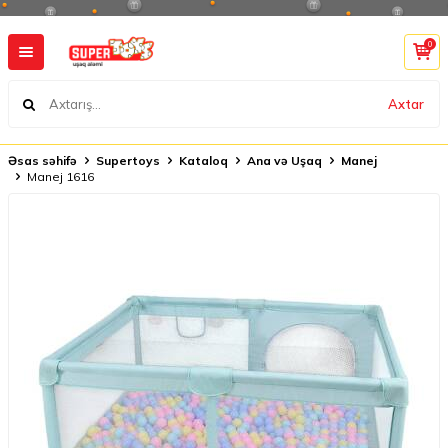
0
Axtar
Əsas səhifə
Supertoys
Kataloq
Ana və Uşaq
Manej
Manej 1616