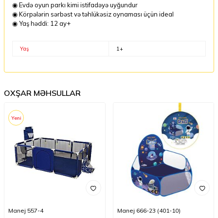
◉ Evdə oyun parkı kimi istifadəyə uyğundur
◉ Körpələrin sərbəst və təhlükəsiz oynaması üçün ideal
◉ Yaş həddi: 12 ay+
Yaş
1+
OXŞAR MƏHSULLAR
Yeni
Manej 557-4
Manej 666-23 (401-10)