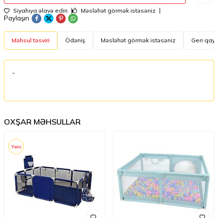
Siyahıya əlavə edin
Məsləhət görmək istəsəniz
Paylaşın
Məhsul təsviri
Ödəniş
Məsləhət görmək istəsəniz
Geri qayt
-
OXŞAR MƏHSULLAR
Yeni