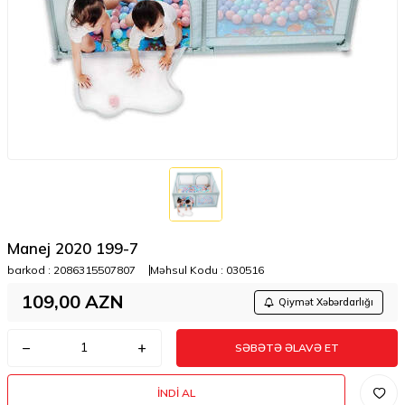
Manej 2020 199-7
barkod :
2086315507807
Məhsul Kodu :
030516
109,00
AZN
Qiymət Xəbərdarlığı
SƏBƏTƏ ƏLAVƏ ET
İNDI AL