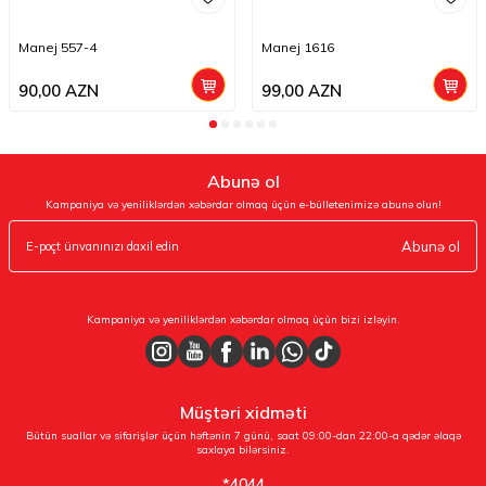
Manej 557-4
Manej 1616
90,00
AZN
99,00
AZN
Abunə ol
Kampaniya və yeniliklərdən xəbərdar olmaq üçün e-bülletenimizə abunə olun!
Abunə ol
Kampaniya və yeniliklərdən xəbərdar olmaq üçün bizi izləyin.
Müştəri xidməti
Bütün suallar və sifarişlər üçün həftənin 7 günü, saat 09:00-dan 22:00-a qədər əlaqə
saxlaya bilərsiniz.
*4044