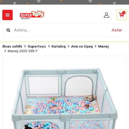
0
Axtar
Əsas səhifə
Supertoys
Kataloq
Ana və Uşaq
Manej
Manej 2020 199-7