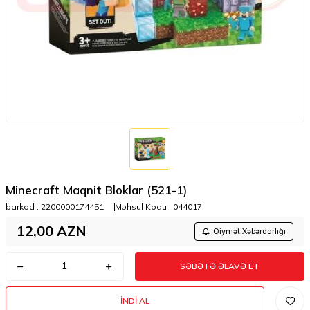
Minecraft Maqnit Bloklar (521-1)
barkod :
2200000174451
Məhsul Kodu :
044017
12,00
AZN
Qiymət Xəbərdarlığı
SƏBƏTƏ ƏLAVƏ ET
İNDI AL