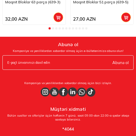
Maqnit Bloklar 63 parça (639-3)
Maqnit Bloklar 51 parça (639-5)
32,00
AZN
27,00
AZN
Abunə ol
Kampaniya və yeniliklərdən xəbərdar olmaq üçün e-bülletenimizə abunə olun!
Abunə ol
Kampaniya və yeniliklərdən xəbərdar olmaq üçün bizi izləyin.
Müştəri xidməti
Bütün suallar və sifarişlər üçün həftənin 7 günü, saat 09:00-dan 22:00-a qədər əlaqə
saxlaya bilərsiniz.
*4044