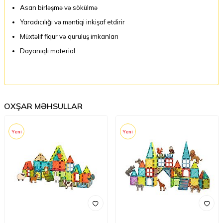
Asan birləşmə və sökülmə
Yaradıcılığı və məntiqi inkişaf etdirir
Müxtəlif fiqur və quruluş imkanları
Dayanıqlı material
OXŞAR MƏHSULLAR
Yeni
Yeni