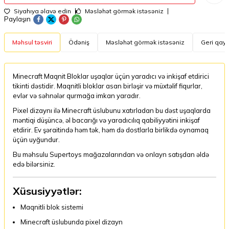
Siyahıya əlavə edin
Məsləhət görmək istəsəniz
Paylaşın
Məhsul təsviri
Ödəniş
Məsləhət görmək istəsəniz
Geri qayt
Minecraft Maqnit Bloklar uşaqlar üçün yaradıcı və inkişaf etdirici
tikinti dəstidir. Maqnitli bloklar asan birləşir və müxtəlif fiqurlar,
evlər və səhnələr qurmağa imkan yaradır.
Pixel dizaynı ilə Minecraft üslubunu xatırladan bu dəst uşaqlarda
məntiqi düşüncə, əl bacarığı və yaradıcılıq qabiliyyətini inkişaf
etdirir. Ev şəraitində həm tək, həm də dostlarla birlikdə oynamaq
üçün uyğundur.
Bu məhsulu Supertoys mağazalarından və onlayn satışdan əldə
edə bilərsiniz.
Xüsusiyyətlər:
Maqnitli blok sistemi
Minecraft üslubunda pixel dizayn