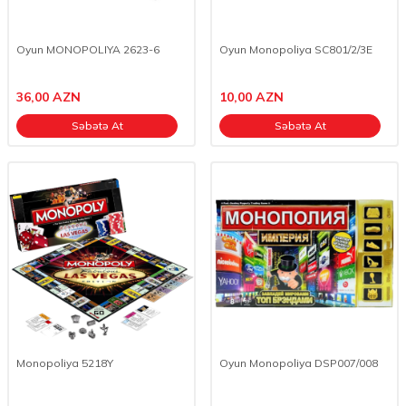
Oyun MONOPOLIYA 2623-6
Oyun Monopoliya SC801/2/3E
36,00
AZN
10,00
AZN
Səbətə At
Səbətə At
Monopoliya 5218Y
Oyun Monopoliya DSP007/008