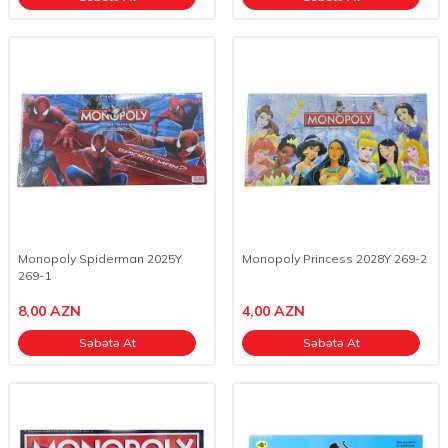
Monopoly Spiderman 2025Y
Monopoly Princess 2028Y 269-2
269-1
8,00
AZN
4,00
AZN
Səbətə At
Səbətə At