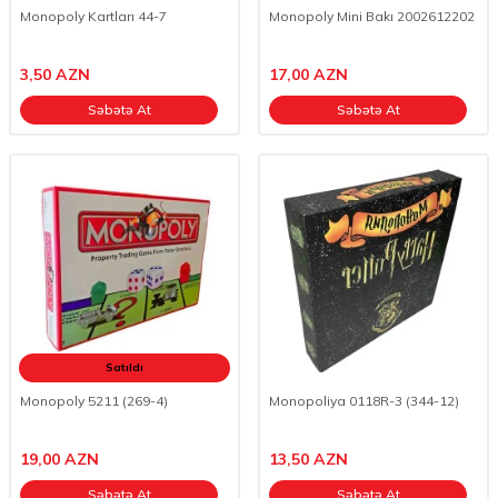
Monopoly Kartları 44-7
Monopoly Mini Bakı 2002612202
3,50
AZN
17,00
AZN
Səbətə At
Səbətə At
Satıldı
Monopoly 5211 (269-4)
Monopoliya 0118R-3 (344-12)
19,00
AZN
13,50
AZN
Səbətə At
Səbətə At