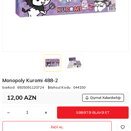
Monopoly Kuromi 488-2
barkod :
6925091120724
Məhsul Kodu :
044150
12,00
AZN
Qiymət Xəbərdarlığı
SƏBƏTƏ ƏLAVƏ ET
İNDI AL