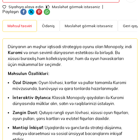
Siyahıya əlavə edin
Məsləhət görmək istəsəniz
Paylaşın
Məhsul təsviri
Ödəniş
Məsləhət görmək istəsəniz
Geri qayt
Dünyanın ən məşhur iqtisadi strategiya oyunu olan Monopoly, indi
Kuromi
və onun sevimli dünyasının estetikası ilə birləşdi. Bu
xüsusi buraxılış həm kolleksiyaçılar, həm də oyun həvəskarları
üçün mükəmməl bir seçimdir.
Məhsulun Özəllikləri:
Özəl Dizayn:
Oyun lövhəsi, kartlar və pullar tamamilə Kuromi
mövzusunda, bənövşəyi və qara tonlarda hazırlanmışdır.
İnteraktiv Əyləncə:
Klassik Monopoly qaydaları ilə Kuromi
dünyasında mülklər alın, satın və rəqiblərinizi üstələyin.
Zəngin Dəst:
Qutuya rəngli oyun lövhəsi, xüsusi oyun fiqurları,
oyun pulları, şans kartları və ev/otel fiqurları daxildir.
Məntiqi İnkişaf:
Uşaqlarda və gənclərdə strateji düşünmə,
maliyyə idarəetməsi və sosial ünsiyyət bacarıqlarını inkişaf
etdirir.