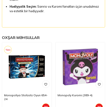
Hədiyyəlik Seçim:
Sanrio və Kuromi fanatları üçün unudulmaz
və estetik bir hədiyyədir.
OXŞAR MƏHSULLAR
Yeni
Monopoliya Stolüstü Oyun 654-
Monopoly Kuromi (389-4)
24