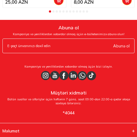
25,00
AZN
8,00
AZN
Abunə ol
Kampaniya və yeniliklərdən xəbərdar olmaq üçün e-bülletenimizə abunə olun!
Abunə ol
Kampaniya və yeniliklərdən xəbərdar olmaq üçün bizi izləyin.
Müştəri xidməti
Bütün suallar və sifarişlər üçün həftənin 7 günü, saat 09:00-dan 22:00-a qədər əlaqə
saxlaya bilərsiniz.
*4044
Məlumat