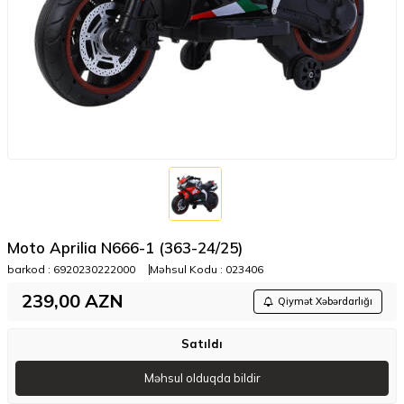
Moto Aprilia N666-1 (363-24/25)
barkod :
6920230222000
Məhsul Kodu :
023406
239,00
AZN
Qiymət Xəbərdarlığı
Satıldı
Məhsul olduqda bildir