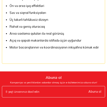
Ön və arxa işıq effektləri
Səs və siqnal funksiyaları
Üç təkərli təhlükəsiz dizayn
Rahat və geniş oturacaq
Arxa saxlama qutuları ilə real görünüş
Açıq və qapalı məkanlarda istifadə üçün uyğundur
Motor bacarıqlarının və koordinasiyanın inkişafına kömək edir
Abunə ol
Kampaniya və yeniliklərdən xəbərdar olmaq üçün e-bülletenimizə abunə olun!
Abunə ol