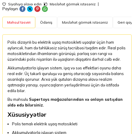
Siyahıya əlavə edin
Məsləhət görmək istəsəniz
Paylaşın
Məhsul təsviri
Ödəniş
Məsləhət görmək istəsəniz
Geri qayt
Polis dizaynlı bu elektrik uşaq motosikleti uşaqlar üçün həm
əyləncəli, həm də təhlükəsiz sürüş təcrübəsi təqdim edir. Real polis
motosikletindən ilhamlanan görünüşü, parlaq sarı rəngi və
üzərindəki polis nişanları ilə uşaqların diqqətini dərhal cəlb edir.
Akkumulyatorla işləyən sistem, işıq və səs effektləri oyunu daha
real edir. Üç təkərli quruluşu və geniş oturacağı sayəsində balans
asanlıqla qorunur. Arxa yük qutuları dizayna əlavə realizm
qatmaqla yanaşı, oyuncaqların yerləşdirilməsi üçün də istifadə
edilə bilər.
Bu məhsulu
Supertoys mağazalarından və onlayn satışdan
əldə edə bilərsiniz.
Xüsusiyyətlər
Polis temalı elektrik uşaq motosikleti
Akkumulyatorla işləyən sistem