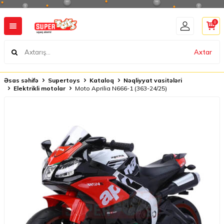
0
Axtar
Əsas səhifə
Supertoys
Kataloq
Nəqliyyat vasitələri
Elektrikli motolar
Moto Aprilia N666-1 (363-24/25)