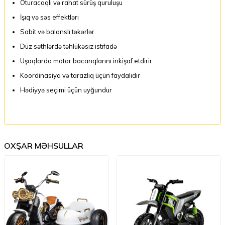
Oturacaqlı və rahat sürüş quruluşu
İşıq və səs effektləri
Sabit və balanslı təkərlər
Düz səthlərdə təhlükəsiz istifadə
Uşaqlarda motor bacarıqlarını inkişaf etdirir
Koordinasiya və tarazlıq üçün faydalıdır
Hədiyyə seçimi üçün uyğundur
OXŞAR MƏHSULLAR