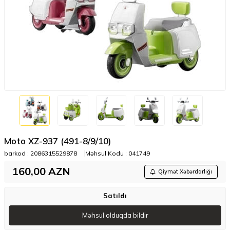
Moto XZ-937 (491-8/9/10)
barkod :
2086315529878
Məhsul Kodu :
041749
160,00
AZN
Qiymət Xəbərdarlığı
Satıldı
Məhsul olduqda bildir