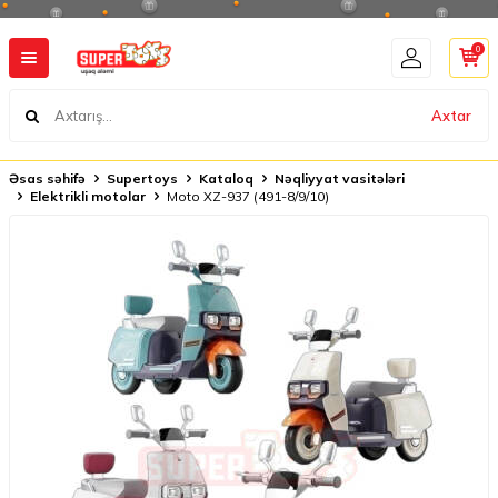
0
Axtar
Əsas səhifə
Supertoys
Kataloq
Nəqliyyat vasitələri
Elektrikli motolar
Moto XZ-937 (491-8/9/10)