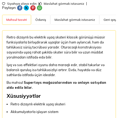
Siyahıya əlavə edin
Məsləhət görmək istəsəniz
Paylaşın
Məhsul təsviri
Ödəniş
Məsləhət görmək istəsəniz
Geri qayt
Retro dizaynlı bu elektrik uşaq skuteri klassik görünüşü müasir
funksiyalarla birləşdirərək uşaqlar üçün həm əyləncəli, həm də
təhlükəsiz sürüş təcrübəsi yaradır. Oturacaqlı konstruksiyası
sayəsində uşaq rahat şəkildə skuter sürə bilir və uzun müddət
yorulmadan istifadə edə bilir.
İşıq və səs effektləri oyunu daha maraqlı edir, stabil təkərlər və
balanslı quruluş isə təhlükəsizliyi artırır. Evdə, həyətdə və düz
səthlərdə istifadə üçün idealdır.
Bu məhsul
Supertoys mağazalarından və onlayn satışdan
əldə edilə bilər.
Xüsusiyyətlər
Retro dizaynlı elektrik uşaq skuteri
Akkumulyatorla işləyən sistem