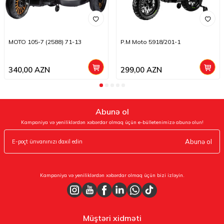
MOTO 105-7 (2588) 71-13
P.M Moto 5918/201-1
340,00
AZN
299,00
AZN
Abunə ol
Kampaniya və yeniliklərdən xəbərdar olmaq üçün e-bülletenimizə abunə olun!
Abunə ol
Kampaniya və yeniliklərdən xəbərdar olmaq üçün bizi izləyin.
Müştəri xidməti