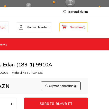
Bəyəndiklərim
tar
Mənim Hesabım
Səbətim
(
0
)
ervis
s Edən (183-1) 9910A
00009
Məhsul Kodu :
034535
AZN
Qiymət Xəbərdarlığı
SƏBƏTƏ ƏLAVƏ ET