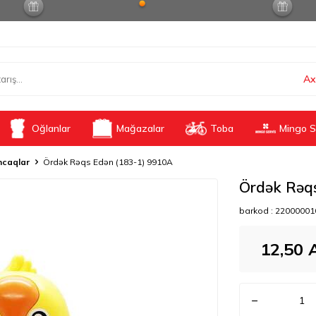
Ax
Oğlanlar
Mağazalar
Toba
Mingo S
caqlar
Ördək Rəqs Edən (183-1) 9910A
Ördək Rəq
barkod :
22000001
12,50