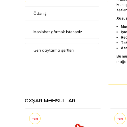
Musiqi
səslən
Ödəniş
Xüsus
Mus
Məsləhət görmək istəsəniz
İşıq
Rəq
Təh
Asa
Geri qaytarma şərtləri
Bu mus
mağaz
OXŞAR MƏHSULLAR
Yeni
Yeni