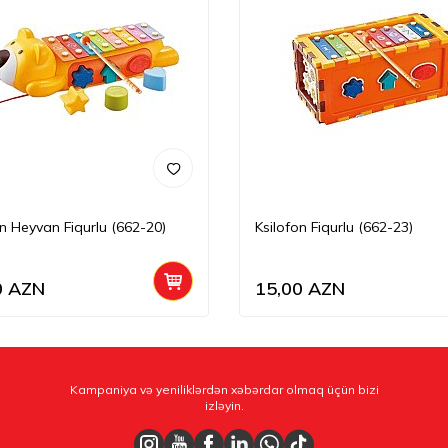
on Heyvan Fiqurlu (662-20)
Ksilofon Fiqurlu (662-23)
0
AZN
15,00
AZN
Kampaniya və yeniliklərdən xəbərdar olmaq üçün bizi
izləyin.