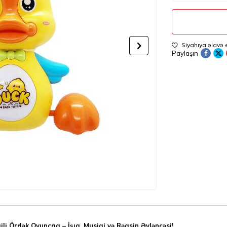
Siyahıya əlavə 
Paylaşın
ili Ördək Oyuncaq – İşıq, Musiqi və Rəqsin Əyləncəsi!