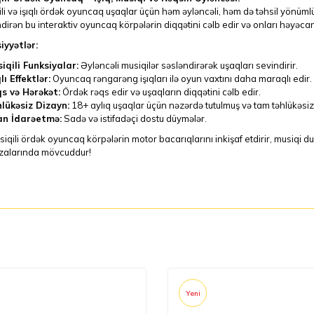
li və işıqlı ördək oyuncaq uşaqlar üçün həm əyləncəli, həm də təhsil yönüml
dirən bu interaktiv oyuncaq körpələrin diqqətini cəlb edir və onları həyəcan
iyyətlər:
iqili Funksiyalar:
Əyləncəli musiqilər səsləndirərək uşaqları sevindirir.
lı Effektlər:
Oyuncaq rəngarəng işıqları ilə oyun vaxtını daha maraqlı edir.
s və Hərəkət:
Ördək rəqs edir və uşaqların diqqətini cəlb edir.
lükəsiz Dizayn:
18+ aylıq uşaqlar üçün nəzərdə tutulmuş və tam təhlükəsiz
n İdarəetmə:
Sadə və istifadəçi dostu düymələr.
iqili ördək oyuncaq körpələrin motor bacarıqlarını inkişaf etdirir, musiqi duy
alarında mövcuddur!
Yeni