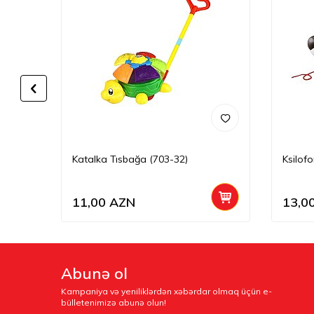
Katalka Tısbağa (703-32)
Ksilof
11,00
AZN
13,0
Abunə ol
Kampaniya və yeniliklərdən xəbərdar olmaq üçün e-
bülletenimizə abunə olun!