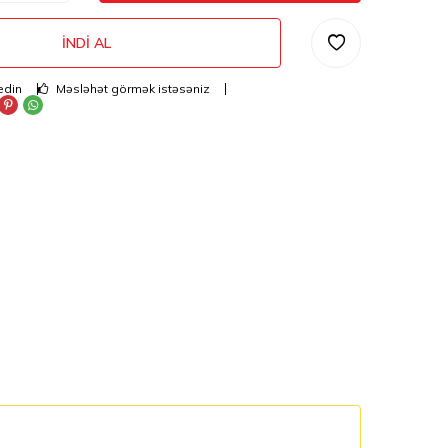
İNDI AL
edin
Məsləhət görmək istəsəniz