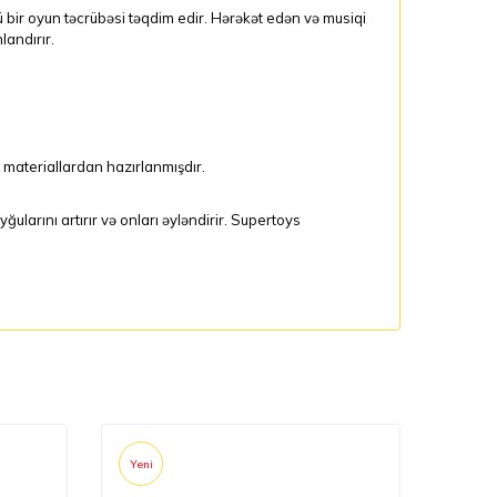
ü bir oyun təcrübəsi təqdim edir. Hərəkət edən və musiqi
landırır.
 materiallardan hazırlanmışdır.
ğularını artırır və onları əyləndirir. Supertoys
Yeni
Yeni