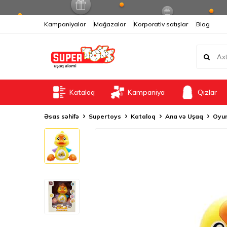
Kampaniyalar
Mağazalar
Korporativ satışlar
Blog
Kataloq
Kampaniya
Qızlar
Əsas səhifə
Supertoys
Kataloq
Ana və Uşaq
Oyun