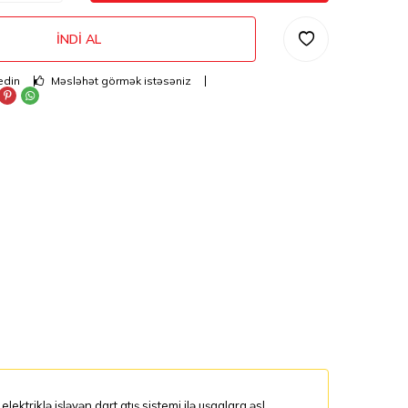
İNDI AL
edin
Məsləhət görmək istəsəniz
triklə işləyən dart atış sistemi ilə uşaqlara əsl