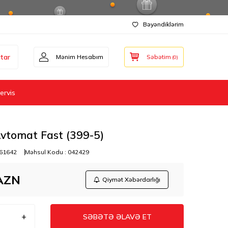
Bəyəndiklərim
tar
Mənim Hesabım
Səbətim
(
0
)
ervis
vtomat Fast (399-5)
61642
Məhsul Kodu :
042429
AZN
Qiymət Xəbərdarlığı
SƏBƏTƏ ƏLAVƏ ET