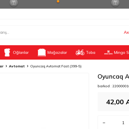
Ax
Oğlanlar
Mağazalar
Toba
Mingo S
lar
Avtomat
Oyuncaq Avtomat Fast (399-5)
Oyuncaq A
barkod :
22000001
42,00