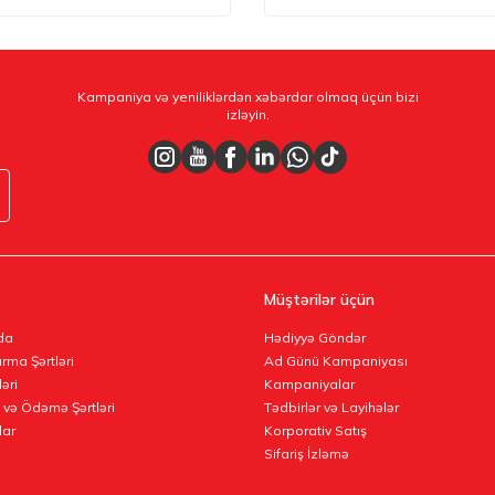
Kampaniya və yeniliklərdən xəbərdar olmaq üçün bizi
izləyin.
Müştərilər üçün
da
Hədiyyə Göndər
rma Şərtləri
Ad Günü Kampaniyası
ləri
Kampaniyalar
 və Ödəmə Şərtləri
Tədbirlər və Layihələr
lar
Korporativ Satış
Sifariş İzləmə