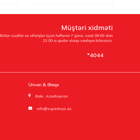
Müştəri xidməti
Bütün suallar və sifarişlər üçün həftənin 7 günü, saat 09:00-dan
22:00-a qədər əlaqə saxlaya bilərsiniz.
*4044
Ünvan & Əlaqə
Bakı , Azərbaycan
info@supertoys.az