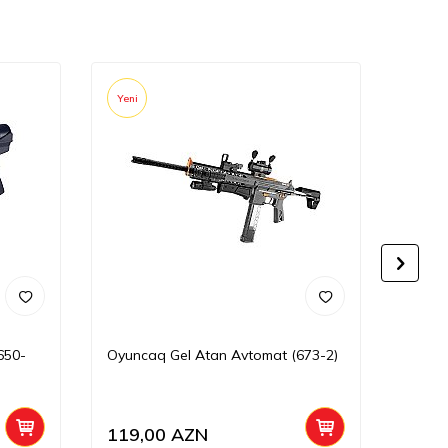
Yeni
Yeni
650-
Oyuncaq Gel Atan Avtomat (673-2)
Oyunc
119,00
AZN
125,