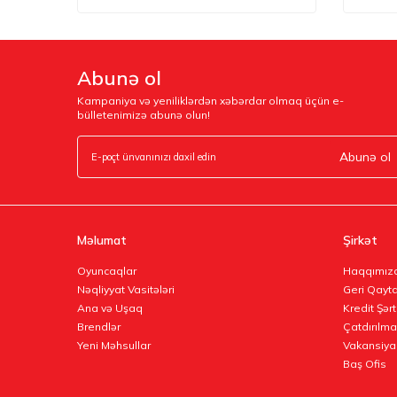
Abunə ol
Kampaniya və yeniliklərdən xəbərdar olmaq üçün e-
bülletenimizə abunə olun!
Abunə ol
Məlumat
Şirkət
Oyuncaqlar
Haqqımız
Nəqliyyat Vasitələri
Geri Qayta
Ana və Uşaq
Kredit Şərt
Brendlər
Çatdırılma
Yeni Məhsullar
Vakansiya
Baş Ofis