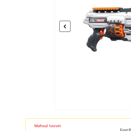
Məhsul təsviri
Fast P