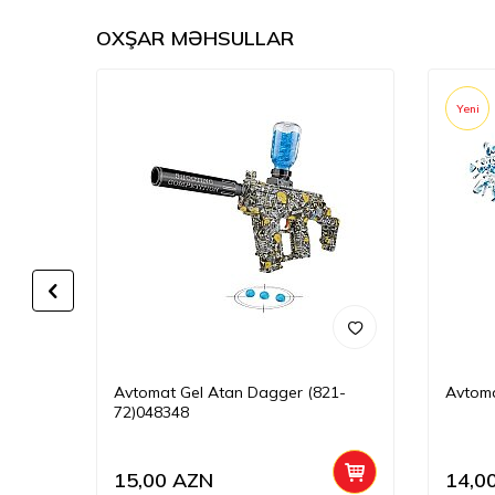
OXŞAR MƏHSULLAR
Yeni
(662-
Avtomat Gel Atan Dagger (821-
Avtoma
72)048348
15,00
AZN
14,0