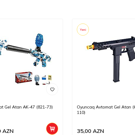
Yeni
t Gel Atan AK-47 (821-73)
Oyuncaq Avtomat Gel Atan (
110)
0
AZN
35,00
AZN