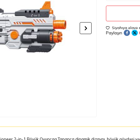
Siyahıya əlavə 
Paylaşın
ioneer 2-in-1 Böyük Oyuncaq Tapanca dinamik dizaynı, böyük gövdəsi və elek