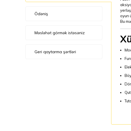
aksiyo
yerləş
Ödəniş
oyun 
Bu mə
Məsləhət görmək istəsəniz
Xü
Mod
Geri qaytarma şərtləri
Fun
Ele
Böy
Dön
Qut
Tut