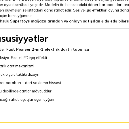
n oyun təcrübəsi yaşadır. Modelin ön hissəsindəki döner baraban dartların
ən düymələr isə istifadəni daha rahat edir. Səs və işıq effektləri oyunu daha da
üçün tam uyğundur.
hsulu
Supertoys mağazalarından və onlayn satışdan əldə edə bilərsi
susiyyətlər
el:
Fast Pioneer 2-in-1 elektrik dartlı tapanca
ksiya: Səs + LED işıq effekti
ktrik dart mexanizmi
ük ölçülü taktiki dizayn
er baraban + dart saxlama hissəsi
u daxilində dartlar mövcuddur
acağı rahat, uşaqlar üçün uyğun