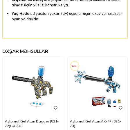
alması üçün xüsusi konstruksiya.
Yaş Həddi:
8 yaşdan yuxarı (8+) uşaqlar üçün aktiv və hərəkətli
oyun yoldaşıdır.
OXŞAR MƏHSULLAR
Yeni
Avtomat Gel Atan Dagger (821-
Avtomat Gel Atan AK-47 (821-
72)048348
73)