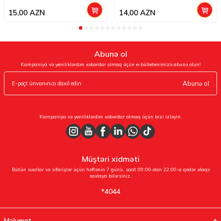
15,00
AZN
14,00
AZN
Abunə ol
Kampaniya və yeniliklərdən xəbərdar olmaq üçün e-bülletenimizə abunə olun!
Abunə ol
Kampaniya və yeniliklərdən xəbərdar olmaq üçün bizi izləyin.
Müştəri xidməti
Bütün suallar və sifarişlər üçün həftənin 7 günü, saat 09:00-dan 22:00-a qədər əlaqə
saxlaya bilərsiniz.
*4044
Məlumat