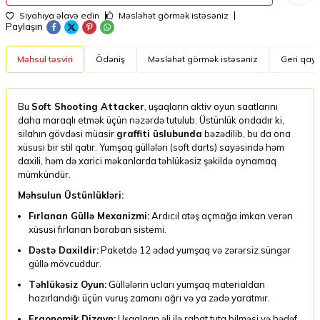
Siyahıya əlavə edin
Məsləhət görmək istəsəniz
Paylaşın
Məhsul təsviri
Ödəniş
Məsləhət görmək istəsəniz
Geri qayt
Bu
Soft Shooting Attacker
, uşaqların aktiv oyun saatlarını
daha maraqlı etmək üçün nəzərdə tutulub. Üstünlük ondadır ki,
silahın gövdəsi müasir
graffiti üslubunda
bəzədilib, bu da ona
xüsusi bir stil qatır. Yumşaq güllələri (soft darts) sayəsində həm
daxili, həm də xarici məkanlarda təhlükəsiz şəkildə oynamaq
mümkündür.
Məhsulun Üstünlükləri:
Fırlanan Güllə Mexanizmi:
Ardıcıl atəş açmağa imkan verən
xüsusi fırlanan baraban sistemi.
Dəstə Daxildir:
Paketdə 12 ədəd yumşaq və zərərsiz süngər
güllə mövcuddur.
Təhlükəsiz Oyun:
Güllələrin ucları yumşaq materialdan
hazırlandığı üçün vuruş zamanı ağrı və ya zədə yaratmır.
Erqonomik Dizayn:
Uşaqların əli ilə rahat tuta bilməsi və hədəf