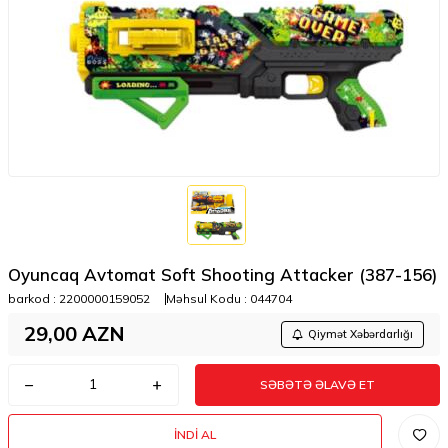
Oyuncaq Avtomat Soft Shooting Attacker (387-156)
barkod :
2200000159052
Məhsul Kodu :
044704
29,00
AZN
Qiymət Xəbərdarlığı
SƏBƏTƏ ƏLAVƏ ET
İNDI AL