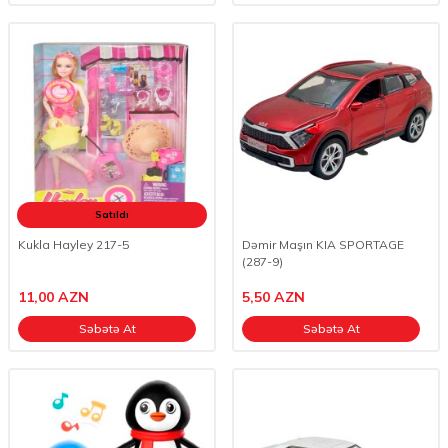
Satıldı
Kukla Hayley 217-5
Dəmir Maşın KIA SPORTAGE
(287-9)
11,00
AZN
5,50
AZN
Səbətə At
Səbətə At