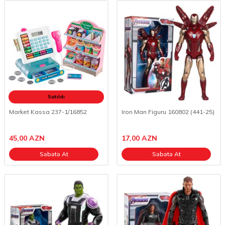
Satıldı
Market Kassa 237-1/16852
Iron Man Figuru 160802 (441-25)
45,00
AZN
17,00
AZN
Səbətə At
Səbətə At