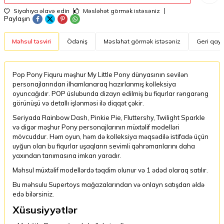
Siyahıya əlavə edin
Məsləhət görmək istəsəniz
Paylaşın
Məhsul təsviri
Ödəniş
Məsləhət görmək istəsəniz
Geri qayt
Pop Pony Fiquru məşhur My Little Pony dünyasının sevilən
personajlarından ilhamlanaraq hazırlanmış kolleksiya
oyuncağıdır. POP üslubunda dizayn edilmiş bu fiqurlar rəngarəng
görünüşü və detallı işlənməsi ilə diqqət çəkir.
Seriyada Rainbow Dash, Pinkie Pie, Fluttershy, Twilight Sparkle
və digər məşhur Pony personajlarının müxtəlif modelləri
mövcuddur. Həm oyun, həm də kolleksiya məqsədilə istifadə üçün
uyğun olan bu fiqurlar uşaqların sevimli qəhrəmanlarını daha
yaxından tanımasına imkan yaradır.
Məhsul müxtəlif modellərdə təqdim olunur və 1 ədəd olaraq satılır.
Bu məhsulu Supertoys mağazalarından və onlayn satışdan əldə
edə bilərsiniz.
Xüsusiyyətlər