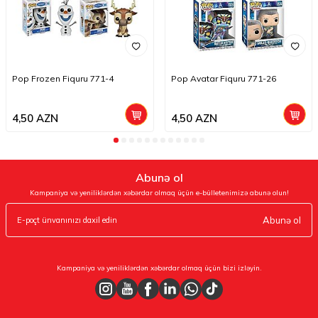
Pop Frozen Fiquru 771-4
Pop Avatar Fiquru 771-26
4,50
AZN
4,50
AZN
Abunə ol
Kampaniya və yeniliklərdən xəbərdar olmaq üçün e-bülletenimizə abunə olun!
Abunə ol
Kampaniya və yeniliklərdən xəbərdar olmaq üçün bizi izləyin.