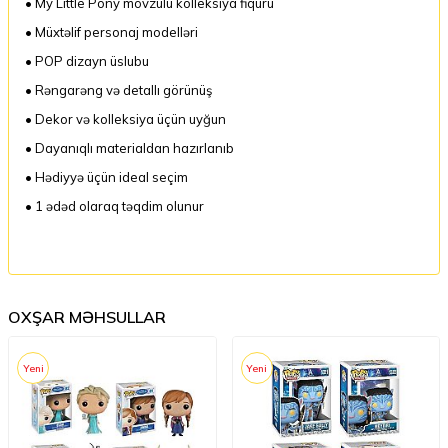
• My Little Pony mövzulu kolleksiya fiquru
• Müxtəlif personaj modelləri
• POP dizayn üslubu
• Rəngarəng və detallı görünüş
• Dekor və kolleksiya üçün uyğun
• Dayanıqlı materialdan hazırlanıb
• Hədiyyə üçün ideal seçim
• 1 ədəd olaraq təqdim olunur
OXŞAR MƏHSULLAR
Yeni
Yeni