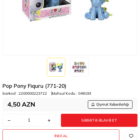
Pop Pony Fiquru (771-20)
barkod :
2200000223722
Məhsul Kodu :
048193
4,50
AZN
Qiymət Xəbərdarlığı
SƏBƏTƏ ƏLAVƏ ET
İNDI AL