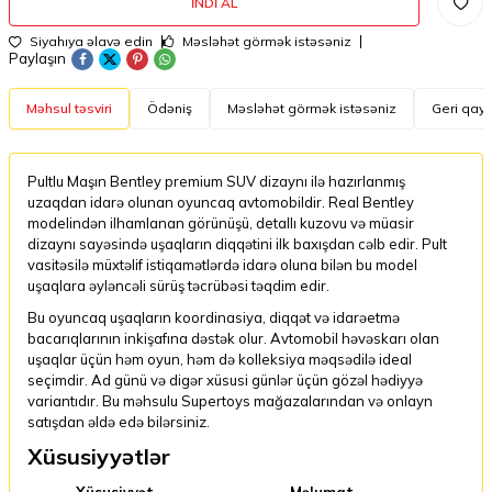
İNDI AL
Siyahıya əlavə edin
Məsləhət görmək istəsəniz
Paylaşın
Məhsul təsviri
Ödəniş
Məsləhət görmək istəsəniz
Geri qayt
Pultlu Maşın Bentley premium SUV dizaynı ilə hazırlanmış
uzaqdan idarə olunan oyuncaq avtomobildir. Real Bentley
modelindən ilhamlanan görünüşü, detallı kuzovu və müasir
dizaynı sayəsində uşaqların diqqətini ilk baxışdan cəlb edir. Pult
vasitəsilə müxtəlif istiqamətlərdə idarə oluna bilən bu model
uşaqlara əyləncəli sürüş təcrübəsi təqdim edir.
Bu oyuncaq uşaqların koordinasiya, diqqət və idarəetmə
bacarıqlarının inkişafına dəstək olur. Avtomobil həvəskarı olan
uşaqlar üçün həm oyun, həm də kolleksiya məqsədilə ideal
seçimdir. Ad günü və digər xüsusi günlər üçün gözəl hədiyyə
variantıdır. Bu məhsulu Supertoys mağazalarından və onlayn
satışdan əldə edə bilərsiniz.
Xüsusiyyətlər
Xüsusiyyət
Məlumat