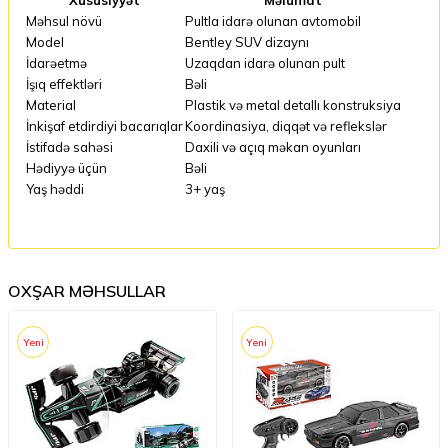
Məhsul növü
Pultla idarə olunan avtomobil
Model
Bentley SUV dizaynı
İdarəetmə
Uzaqdan idarə olunan pult
İşıq effektləri
Bəli
Material
Plastik və metal detallı konstruksiya
İnkişaf etdirdiyi bacarıqlar
Koordinasiya, diqqət və reflekslər
İstifadə sahəsi
Daxili və açıq məkan oyunları
Hədiyyə üçün
Bəli
Yaş həddi
3+ yaş
OXŞAR MƏHSULLAR
Yeni
Yeni