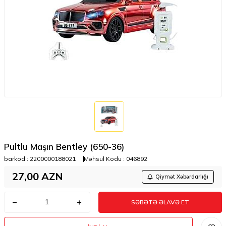
Pultlu Maşın Bentley (650-36)
barkod :
2200000188021
Məhsul Kodu :
046892
27,00
AZN
Qiymət Xəbərdarlığı
SƏBƏTƏ ƏLAVƏ ET