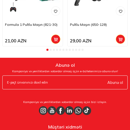
Formula 1 Pultlu Maşın (821-30)
Pultlu Maşın (650-128)
21,00
AZN
29,00
AZN
Abunə ol
Kampaniya və yeniliklərdən xəbərdar olmaq üçün e-bülletenimizə abunə olun!
Abunə ol
Kampaniya və yeniliklərdən xəbərdar olmaq üçün bizi izləyin.
Müştəri xidməti