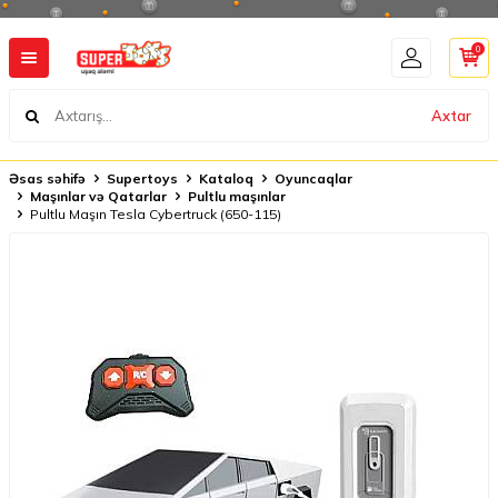
0
Axtar
Əsas səhifə
Supertoys
Kataloq
Oyuncaqlar
Maşınlar və Qatarlar
Pultlu maşınlar
Pultlu Maşın Tesla Cybertruck (650-115)