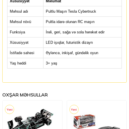
Xüsusiyyət
Məlumat
Məhsul adı
Pultlu Maşın Tesla Cybertruck
Məhsul növü
Pultla idarə olunan RC maşın
Funksiya
İrəli, geri, sağa və sola hərəkət edir
Xüsusiyyət
LED işıqlar, futuristik dizayn
İstifadə sahəsi
Əyləncə, inkişaf, gündəlik oyun
Yaş həddi
3+ yaş
OXŞAR MƏHSULLAR
Yeni
Yeni