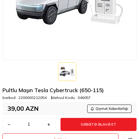
Pultlu Maşın Tesla Cybertruck (650-115)
barkod :
2200000212054
Məhsul Kodu :
046057
39,00
AZN
Qiymət Xəbərdarlığı
SƏBƏTƏ ƏLAVƏ ET