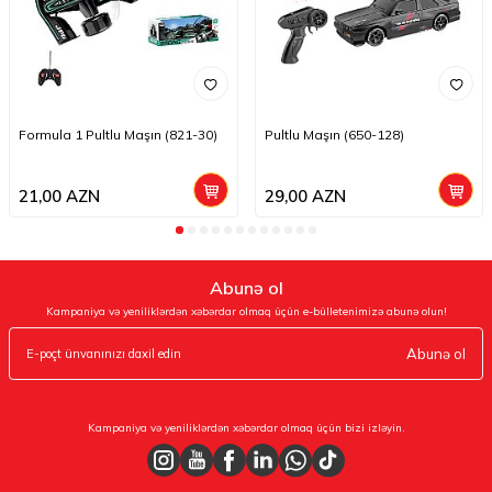
Formula 1 Pultlu Maşın (821-30)
Pultlu Maşın (650-128)
21,00
AZN
29,00
AZN
Abunə ol
Kampaniya və yeniliklərdən xəbərdar olmaq üçün e-bülletenimizə abunə olun!
Abunə ol
Kampaniya və yeniliklərdən xəbərdar olmaq üçün bizi izləyin.