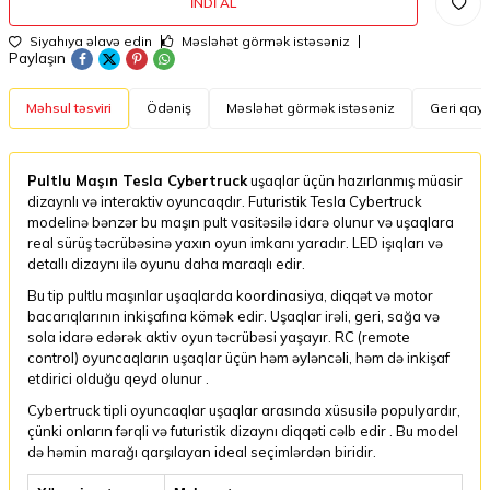
İNDI AL
Siyahıya əlavə edin
Məsləhət görmək istəsəniz
Paylaşın
Məhsul təsviri
Ödəniş
Məsləhət görmək istəsəniz
Geri qayt
Pultlu Maşın Tesla Cybertruck
uşaqlar üçün hazırlanmış müasir
dizaynlı və interaktiv oyuncaqdır. Futuristik Tesla Cybertruck
modelinə bənzər bu maşın pult vasitəsilə idarə olunur və uşaqlara
real sürüş təcrübəsinə yaxın oyun imkanı yaradır. LED işıqları və
detallı dizaynı ilə oyunu daha maraqlı edir.
Bu tip pultlu maşınlar uşaqlarda koordinasiya, diqqət və motor
bacarıqlarının inkişafına kömək edir. Uşaqlar irəli, geri, sağa və
sola idarə edərək aktiv oyun təcrübəsi yaşayır. RC (remote
control) oyuncaqların uşaqlar üçün həm əyləncəli, həm də inkişaf
etdirici olduğu qeyd olunur .
Cybertruck tipli oyuncaqlar uşaqlar arasında xüsusilə populyardır,
çünki onların fərqli və futuristik dizaynı diqqəti cəlb edir . Bu model
də həmin marağı qarşılayan ideal seçimlərdən biridir.