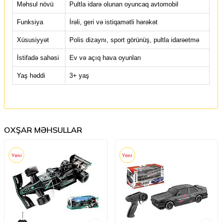
Məhsul növü
Pultla idarə olunan oyuncaq avtomobil
Funksiya
İrəli, geri və istiqamətli hərəkət
Xüsusiyyət
Polis dizaynı, sport görünüş, pultla idarəetmə
İstifadə sahəsi
Ev və açıq hava oyunları
Yaş həddi
3+ yaş
OXŞAR MƏHSULLAR
Yeni
Yeni