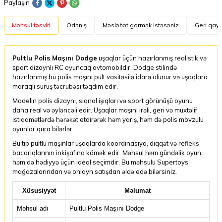
Paylaşın
Məhsul təsviri
Ödəniş
Məsləhət görmək istəsəniz
Geri qayt
Pultlu Polis Maşını Dodge
uşaqlar üçün hazırlanmış realistik və
sport dizaynlı RC oyuncaq avtomobildir. Dodge stilində
hazırlanmış bu polis maşını pult vasitəsilə idarə olunur və uşaqlara
maraqlı sürüş təcrübəsi təqdim edir.
Modelin polis dizaynı, siqnal işıqları və sport görünüşü oyunu
daha real və əyləncəli edir. Uşaqlar maşını irəli, geri və müxtəlif
istiqamətlərdə hərəkət etdirərək həm yarış, həm də polis mövzulu
oyunlar qura bilərlər.
Bu tip pultlu maşınlar uşaqlarda koordinasiya, diqqət və refleks
bacarıqlarının inkişafına kömək edir. Məhsul həm gündəlik oyun,
həm də hədiyyə üçün ideal seçimdir. Bu məhsulu Supertoys
mağazalarından və onlayn satışdan əldə edə bilərsiniz.
Xüsusiyyət
Məlumat
Məhsul adı
Pultlu Polis Maşını Dodge