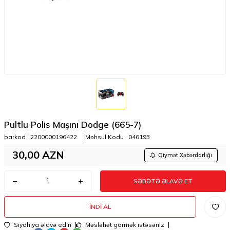
Pultlu Polis Maşını Dodge (665-7)
barkod :
2200000196422
Məhsul Kodu :
046193
30,00
AZN
Qiymət Xəbərdarlığı
SƏBƏTƏ ƏLAVƏ ET
İNDI AL
Siyahıya əlavə edin
Məsləhət görmək istəsəniz