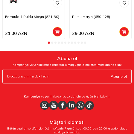
Formula 1 Pultlu Maşın (821-30)
Pultlu Maşın (650-128)
21,00
AZN
29,00
AZN
Abunə ol
Kampaniya və yeniliklərdən xəbərdar olmaq üçün e-bülletenimizə abunə olun!
Abunə ol
Kampaniya və yeniliklərdən xəbərdar olmaq üçün bizi izləyin.
Müştəri xidməti
Bütün suallar və sifarişlər üçün həftənin 7 günü, saat 09:00-dan 22:00-a qədər əlaqə
saxlaya bilərsiniz.