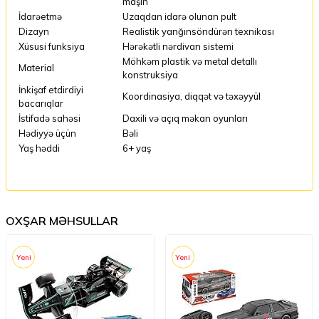
maşın
İdarəetmə
Uzaqdan idarə olunan pult
Dizayn
Realistik yanğınsöndürən texnikası
Xüsusi funksiya
Hərəkətli nərdivan sistemi
Möhkəm plastik və metal detallı
Material
konstruksiya
İnkişaf etdirdiyi
Koordinasiya, diqqət və təxəyyül
bacarıqlar
İstifadə sahəsi
Daxili və açıq məkan oyunları
Hədiyyə üçün
Bəli
Yaş həddi
6+ yaş
OXŞAR MƏHSULLAR
Yeni
Yeni