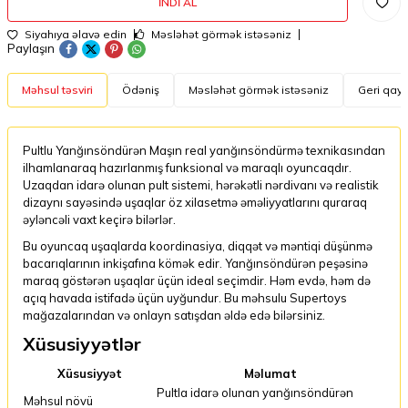
İNDI AL
Siyahıya əlavə edin
Məsləhət görmək istəsəniz
Paylaşın
Məhsul təsviri
Ödəniş
Məsləhət görmək istəsəniz
Geri qayt
Pultlu Yanğınsöndürən Maşın real yanğınsöndürmə texnikasından
ilhamlanaraq hazırlanmış funksional və maraqlı oyuncaqdır.
Uzaqdan idarə olunan pult sistemi, hərəkətli nərdivanı və realistik
dizaynı sayəsində uşaqlar öz xilasetmə əməliyyatlarını quraraq
əyləncəli vaxt keçirə bilərlər.
Bu oyuncaq uşaqlarda koordinasiya, diqqət və məntiqi düşünmə
bacarıqlarının inkişafına kömək edir. Yanğınsöndürən peşəsinə
maraq göstərən uşaqlar üçün ideal seçimdir. Həm evdə, həm də
açıq havada istifadə üçün uyğundur. Bu məhsulu Supertoys
mağazalarından və onlayn satışdan əldə edə bilərsiniz.
Xüsusiyyətlər
Xüsusiyyət
Məlumat
Pultla idarə olunan yanğınsöndürən
Məhsul növü