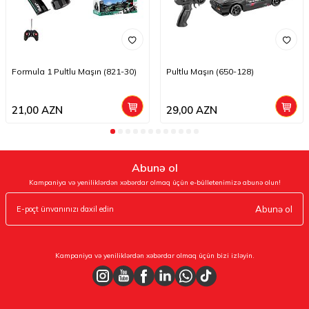
Formula 1 Pultlu Maşın (821-30)
Pultlu Maşın (650-128)
21,00
AZN
29,00
AZN
Abunə ol
Kampaniya və yeniliklərdən xəbərdar olmaq üçün e-bülletenimizə abunə olun!
Abunə ol
Kampaniya və yeniliklərdən xəbərdar olmaq üçün bizi izləyin.