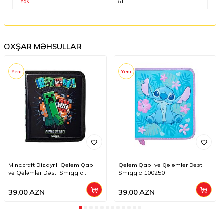
Yaş
6+
OXŞAR MƏHSULLAR
Yeni
Yeni
Minecraft Dizaynlı Qələm Qabı
Qələm Qabı və Qələmlər Dəsti
və Qələmlər Dəsti Smiggle
Smiggle 100250
244322
39,00
AZN
39,00
AZN