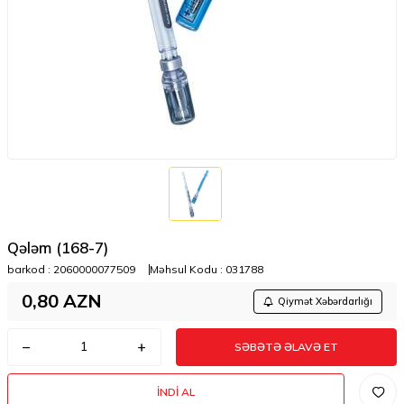
Qələm (168-7)
barkod :
2060000077509
Məhsul Kodu :
031788
0,80
AZN
Qiymət Xəbərdarlığı
SƏBƏTƏ ƏLAVƏ ET
İNDI AL