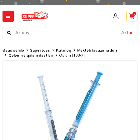
0
Axtar
Əsas səhifə
Supertoys
Kataloq
Məktəb ləvazimatları
Qələm və qələm dəstləri
Qələm (168-7)