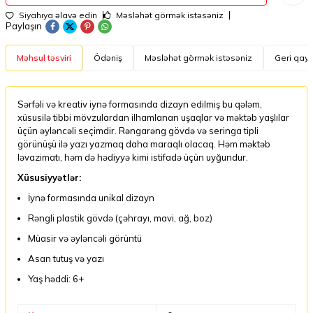
Siyahıya əlavə edin
Məsləhət görmək istəsəniz
Paylaşın
Məhsul təsviri
Ödəniş
Məsləhət görmək istəsəniz
Geri qayt
Sərfəli və kreativ iynə formasında dizayn edilmiş bu qələm,
xüsusilə tibbi mövzulardan ilhamlanan uşaqlar və məktəb yaşlılar
üçün əyləncəli seçimdir. Rəngarəng gövdə və seringa tipli
görünüşü ilə yazı yazmaq daha maraqlı olacaq. Həm məktəb
ləvazimatı, həm də hədiyyə kimi istifadə üçün uyğundur.
Xüsusiyyətlər:
İynə formasında unikal dizayn
Rəngli plastik gövdə (çəhrayı, mavi, ağ, boz)
Müasir və əyləncəli görüntü
Asan tutuş və yazı
Yaş həddi: 6+