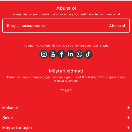
Abunə ol
Kampaniya və yeniliklərdən xəbərdar olmaq üçün e-bülletenimizə abunə olun!
Abunə ol
Kampaniya və yeniliklərdən xəbərdar olmaq üçün bizi izləyin.
Müştəri xidməti
Bütün suallar və sifarişlər üçün həftənin 7 günü, saat 09:00-dan 22:00-a qədər əlaqə
saxlaya bilərsiniz.
*4044
Məlumat
Şirkət
Müştərilər üçün