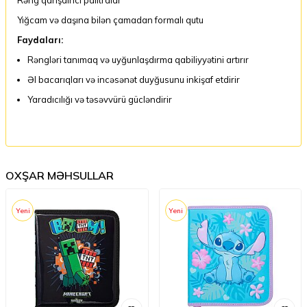
Yığcam və daşına bilən çamadan formalı qutu
Faydaları:
Rəngləri tanımaq və uyğunlaşdırma qabiliyyətini artırır
Əl bacarıqları və incəsənət duyğusunu inkişaf etdirir
Yaradıcılığı və təsəvvürü gücləndirir
OXŞAR MƏHSULLAR
Yeni
Yeni