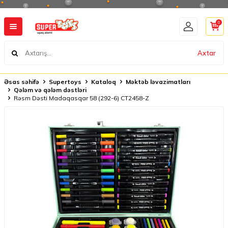
0
Axtar
Əsas səhifə
Supertoys
Kataloq
Məktəb ləvazimatları
Qələm və qələm dəstləri
Rəsm Dəsti Madaqasqar 58 (292-6) CT2458-Z