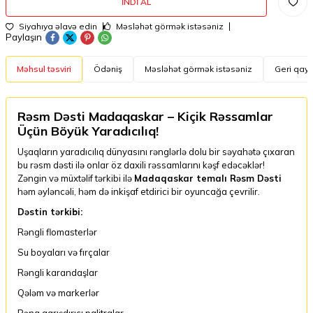
İNDI AL
Siyahıya əlavə edin
Məsləhət görmək istəsəniz
Paylaşın
Məhsul təsviri
Ödəniş
Məsləhət görmək istəsəniz
Geri qayt
Rəsm Dəsti
Madaqaskar
– Kiçik Rəssamlar
Üçün Böyük Yaradıcılıq!
Uşaqların yaradıcılıq dünyasını rənglərlə dolu bir səyahətə çıxaran
bu rəsm dəsti ilə onlar öz daxili rəssamlarını kəşf edəcəklər!
Zəngin və müxtəlif tərkibi ilə
Madaqaskar temalı Rəsm Dəsti
həm əyləncəli, həm də inkişaf etdirici bir oyuncağa çevrilir.
Dəstin tərkibi:
Rəngli flomasterlər
Su boyaları və fırçalar
Rəngli karandaşlar
Qələm və markerlər
Rəng qarışdırıcı palitralar