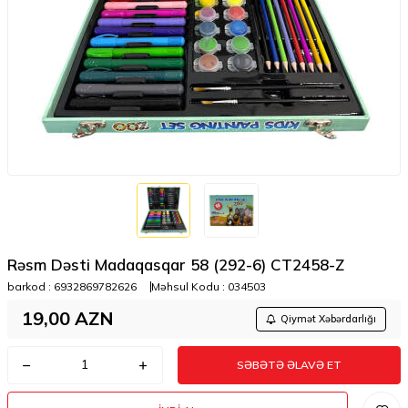
Rəsm Dəsti Madaqasqar 58 (292-6) CT2458-Z
barkod :
6932869782626
Məhsul Kodu :
034503
19,00
AZN
Qiymət Xəbərdarlığı
SƏBƏTƏ ƏLAVƏ ET