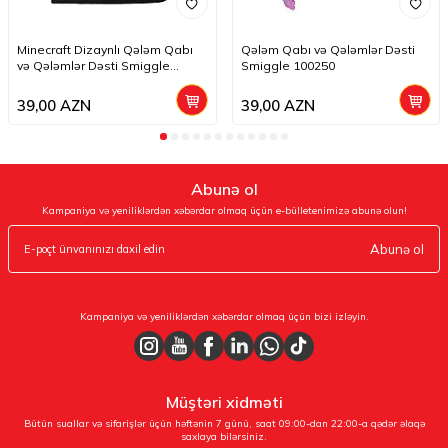
Minecraft Dizaynlı Qələm Qabı
Qələm Qabı və Qələmlər Dəsti
və Qələmlər Dəsti Smiggle
Smiggle 100250
244322
39,00
AZN
39,00
AZN
Abunə ol
Kampaniya və yeniliklərdən xəbərdar olmaq üçün e-bülletenimizə abunə olun!
Abunə ol
Kampaniya və yeniliklərdən xəbərdar olmaq üçün bizi izləyin.
Müştəri xidməti
Bütün suallar və sifarişlər üçün həftənin 7 günü, saat 09:00-dan 22:00-a qədər əlaqə
saxlaya bilərsiniz.