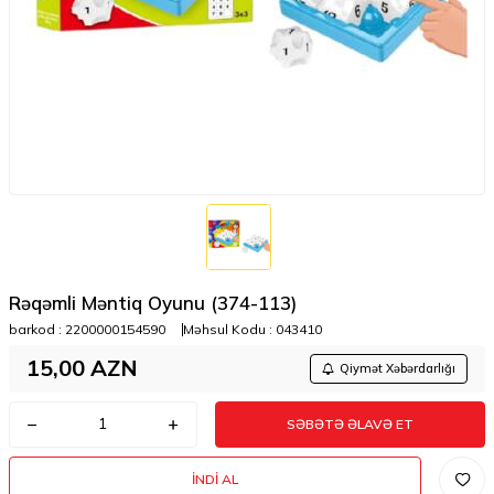
Rəqəmli Məntiq Oyunu (374-113)
barkod :
2200000154590
Məhsul Kodu :
043410
15,00
AZN
Qiymət Xəbərdarlığı
SƏBƏTƏ ƏLAVƏ ET
İNDI AL