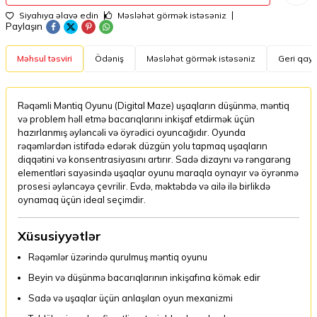
Siyahıya əlavə edin
Məsləhət görmək istəsəniz
Paylaşın
Məhsul təsviri
Ödəniş
Məsləhət görmək istəsəniz
Geri qayt
Rəqəmli Məntiq Oyunu (Digital Maze) uşaqların düşünmə, məntiq
və problem həll etmə bacarıqlarını inkişaf etdirmək üçün
hazırlanmış əyləncəli və öyrədici oyuncağıdır. Oyunda
rəqəmlərdən istifadə edərək düzgün yolu tapmaq uşaqların
diqqətini və konsentrasiyasını artırır. Sadə dizaynı və rəngarəng
elementləri sayəsində uşaqlar oyunu maraqla oynayır və öyrənmə
prosesi əyləncəyə çevrilir. Evdə, məktəbdə və ailə ilə birlikdə
oynamaq üçün ideal seçimdir.
Xüsusiyyətlər
Rəqəmlər üzərində qurulmuş məntiq oyunu
Beyin və düşünmə bacarıqlarının inkişafına kömək edir
Sadə və uşaqlar üçün anlaşılan oyun mexanizmi