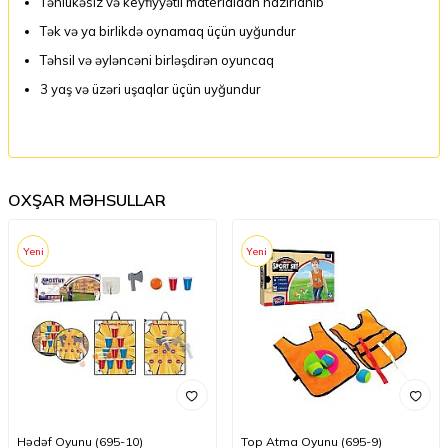
Təhlükəsiz və keyfiyyətli materialdan hazırlanıb
Tək və ya birlikdə oynamaq üçün uyğundur
Təhsil və əyləncəni birləşdirən oyuncaq
3 yaş və üzəri uşaqlar üçün uyğundur
OXŞAR MƏHSULLAR
Yeni
Yeni
Hədəf Oyunu (695-10)
Top Atma Oyunu (695-9)