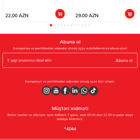
22,00
AZN
29,00
AZN
Abunə ol
Kampaniya və yeniliklərdən xəbərdar olmaq üçün e-bülletenimizə abunə olun!
Abunə ol
Kampaniya və yeniliklərdən xəbərdar olmaq üçün bizi izləyin.
Müştəri xidməti
Bütün suallar və sifarişlər üçün həftənin 7 günü, saat 09:00-dan 22:00-a qədər əlaqə
saxlaya bilərsiniz.
*4044