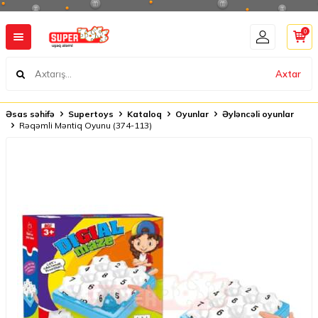
0
Axtar
Əsas səhifə
Supertoys
Kataloq
Oyunlar
Əyləncəli oyunlar
Rəqəmli Məntiq Oyunu (374-113)