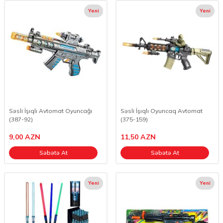
Yeni
Yeni
Səsli İşıqlı Avtomat Oyuncağı
Səsli İşıqlı Oyuncaq Avtomat
(387-92)
(375-159)
9,00
AZN
11,50
AZN
Səbətə At
Səbətə At
Yeni
Yeni