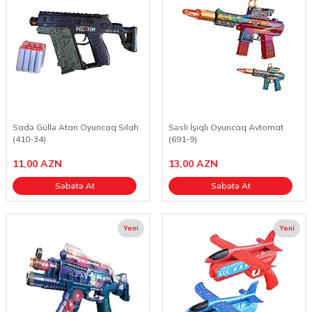
Sadə Güllə Atan Oyuncaq Silah
Səsli İşıqlı Oyuncaq Avtomat
(410-34)
(691-9)
11,00
AZN
13,00
AZN
Səbətə At
Səbətə At
Yeni
Yeni