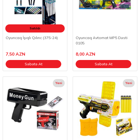
Satıldı
Oyuncaq İşıqlı Qılınc (375-24)
Oyuncaq Avtomat MP5 Dəsti
0105
7,50
AZN
8,00
AZN
Səbətə At
Səbətə At
Yeni
Yeni