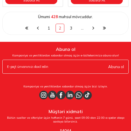
Səbətə At
Səbətə At
Ümumi
428
məhsul mövcuddur.
1
2
3
…
Abunə ol
Kampaniya və yeniliklərdən xəbərdar olmaq üçün e-bülletenimizə abunə olun!
Abunə ol
Kampaniya və yeniliklərdən xəbərdar olmaq üçün bizi izləyin.
Müştəri xidməti
Bütün suallar və sifarişlər üçün həftənin 7 günü, saat 09:00-dan 22:00-a qədər əlaqə
saxlaya bilərsiniz.
*4044