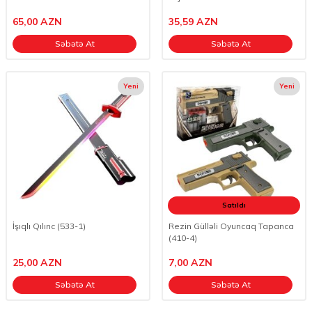
65,00
AZN
35,59
AZN
Səbətə At
Səbətə At
Yeni
Yeni
Satıldı
İşıqlı Qılınc (533-1)
Rezin Gülləli Oyuncaq Tapanca
(410-4)
25,00
AZN
7,00
AZN
Səbətə At
Səbətə At