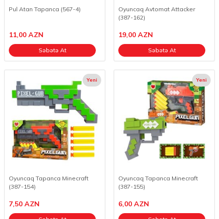
Pul Atan Tapanca (567-4)
Oyuncaq Avtomat Attacker
(387-162)
11,00
AZN
19,00
AZN
Səbətə At
Səbətə At
Yeni
Yeni
Oyuncaq Tapanca Minecraft
Oyuncaq Tapanca Minecraft
(387-154)
(387-155)
7,50
AZN
6,00
AZN