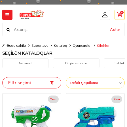
0
Axtar
Əsas səhifə
Supertoys
Kataloq
Oyuncaqlar
Silahlar
SEÇİLƏN KATALOQLAR
Avtomat
Digər silahlar
Elektrikl
Filtr seçimi
Yeni
Yeni