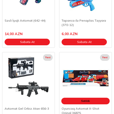
Səsli İşıqlı Avtomat (642-44)
Tapanca ilə Penaplas Təyyarə
(370-12)
14,00
AZN
6,00
AZN
Səbətə At
Səbətə At
Yeni
Yeni
Satıldı
Avtomat Gel Orbiz Atan 656-3
Oyuncaq Avtomat X-Shot
Orjinal 36875