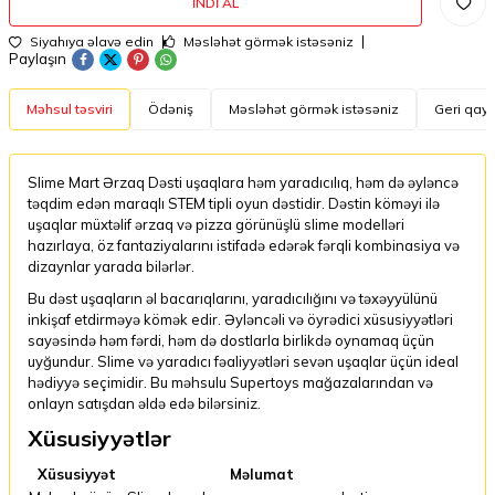
İNDI AL
Siyahıya əlavə edin
Məsləhət görmək istəsəniz
Paylaşın
Məhsul təsviri
Ödəniş
Məsləhət görmək istəsəniz
Geri qayt
Slime Mart Ərzaq Dəsti uşaqlara həm yaradıcılıq, həm də əyləncə
təqdim edən maraqlı STEM tipli oyun dəstidir. Dəstin köməyi ilə
uşaqlar müxtəlif ərzaq və pizza görünüşlü slime modelləri
hazırlaya, öz fantaziyalarını istifadə edərək fərqli kombinasiya və
dizaynlar yarada bilərlər.
Bu dəst uşaqların əl bacarıqlarını, yaradıcılığını və təxəyyülünü
inkişaf etdirməyə kömək edir. Əyləncəli və öyrədici xüsusiyyətləri
sayəsində həm fərdi, həm də dostlarla birlikdə oynamaq üçün
uyğundur. Slime və yaradıcı fəaliyyətləri sevən uşaqlar üçün ideal
hədiyyə seçimidir. Bu məhsulu Supertoys mağazalarından və
onlayn satışdan əldə edə bilərsiniz.
Xüsusiyyətlər
Xüsusiyyət
Məlumat