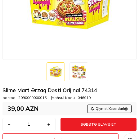
Slime Mart Ərzaq Dəsti Orijinal 74314
barkod :
2090000000016
Məhsul Kodu :
046910
39,00
AZN
Qiymət Xəbərdarlığı
SƏBƏTƏ ƏLAVƏ ET