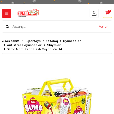
0
Axtar
Əsas səhifə
Supertoys
Kataloq
Oyuncaqlar
Antistress oyuncaqları
Slaymlar
Slime Mart Ərzaq Dəsti Orijinal 74314