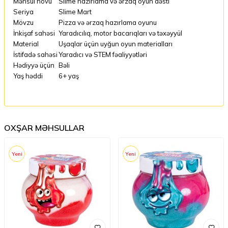
Məhsul növü
Slime hazırlama və ərzaq oyun dəsti
Seriya
Slime Mart
Mövzu
Pizza və ərzaq hazırlama oyunu
İnkişaf sahəsi
Yaradıcılıq, motor bacarıqları və təxəyyül
Material
Uşaqlar üçün uyğun oyun materialları
İstifadə sahəsi
Yaradıcı və STEM fəaliyyətləri
Hədiyyə üçün
Bəli
Yaş həddi
6+ yaş
OXŞAR MƏHSULLAR
Yeni
Yeni