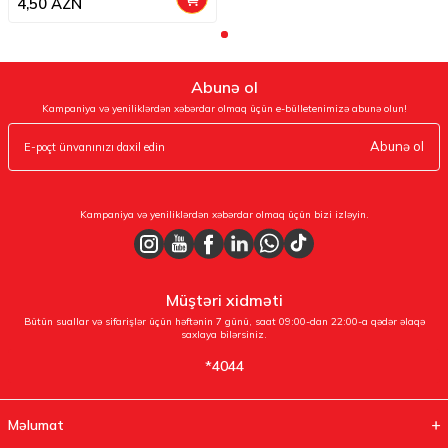
4,50
AZN
Abunə ol
Kampaniya və yeniliklərdən xəbərdar olmaq üçün e-bülletenimizə abunə olun!
Abunə ol
Kampaniya və yeniliklərdən xəbərdar olmaq üçün bizi izləyin.
Müştəri xidməti
Bütün suallar və sifarişlər üçün həftənin 7 günü, saat 09:00-dan 22:00-a qədər əlaqə
saxlaya bilərsiniz.
*4044
Məlumat