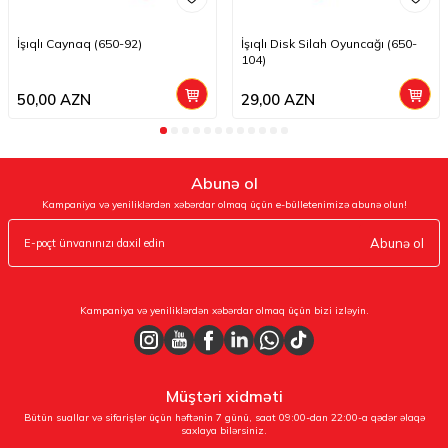
İşıqlı Caynaq (650-92)
İşıqlı Disk Silah Oyuncağı (650-
104)
50,00
AZN
29,00
AZN
Abunə ol
Kampaniya və yeniliklərdən xəbərdar olmaq üçün e-bülletenimizə abunə olun!
Abunə ol
Kampaniya və yeniliklərdən xəbərdar olmaq üçün bizi izləyin.
Müştəri xidməti
Bütün suallar və sifarişlər üçün həftənin 7 günü, saat 09:00-dan 22:00-a qədər əlaqə
saxlaya bilərsiniz.