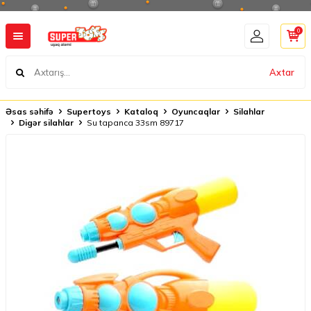
0
Axtar
Əsas səhifə
Supertoys
Kataloq
Oyuncaqlar
Silahlar
Digər silahlar
Su tapanca 33sm 89717