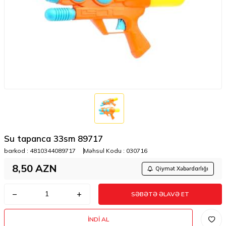
Su tapanca 33sm 89717
barkod :
4810344089717
Məhsul Kodu :
030716
8,50
AZN
Qiymət Xəbərdarlığı
SƏBƏTƏ ƏLAVƏ ET
İNDI AL