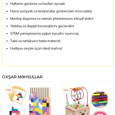
Həftənin günlərini və fəsilləri öyrədir
Hava vəziyyəti və temperatur göstəriciləri mövcuddur
Məntiqi düşünmə və zaman planlamasını inkişaf etdirir
Yaddaş və diqqət bacarıqlarını gücləndirir
STEM yanaşmasına uyğun öyrədici oyuncaq
Təbii və təhlükəsiz taxta material
Hədiyyə seçimi üçün ideal məhsul
OXŞAR MƏHSULLAR
Yeni
Yeni