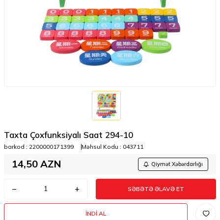
Taxta Çoxfunksiyalı Saat 294-10
barkod :
2200000171399
Məhsul Kodu :
043711
14,50
AZN
Qiymət Xəbərdarlığı
SƏBƏTƏ ƏLAVƏ ET
İNDI AL