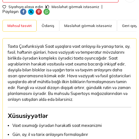
Siyahıya əlavə edin
Məsləhət görmək istəsəniz
Paylaşın
Məhsul təsviri
Ödəniş
Məsləhət görmək istəsəniz
Geri qayt
Taxta Çoxfunksiyalı Saat uşaqlara vaxt anlayışı ilə yanaşı tarix, ay,
fəsil, həftənin günləri, hava vəziyyəti və temperatur mövzularını
birlikdə öyrədən kompleks öyrədici taxta oyuncağıdır. Saat
əqrəblərinin hərəkəti vasitəsilə vaxt oxuma bacarığı inkişaf edir,
dəyişilə bilən bloklar isə uşağın tarix və təqvim anlayışını daha
asan qavramasına kömək edir. Hava vəziyyəti və fəsil göstəriciləri
uşaqlarda ətraf mühitlə bağlı ilkin biliklərin formalaşmasını təmin
edir. Rəngli və vizual dizayn diqqəti artırır, gündəlik rutin və zaman
planlamasını öyrədir. Bu məhsulu Supertoys mağazalarından və
onlayn satışdan əldə edə bilərsiniz.
Xüsusiyyətlər
Vaxt oxumağı öyrədən hərəkətli saat mexanizmi
Gün, ay, il və tarix anlayışını formalaşdırır