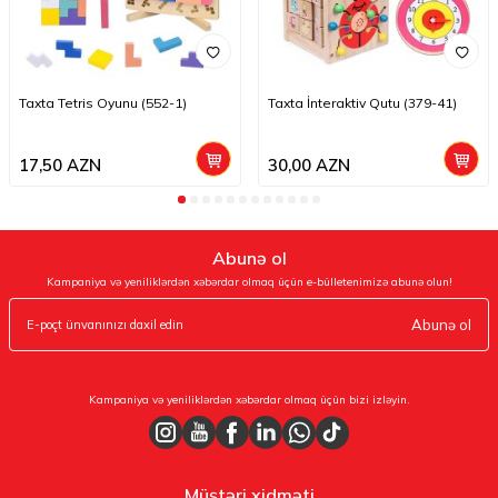
Taxta Tetris Oyunu (552-1)
Taxta İnteraktiv Qutu (379-41)
17,50
AZN
30,00
AZN
Abunə ol
Kampaniya və yeniliklərdən xəbərdar olmaq üçün e-bülletenimizə abunə olun!
Abunə ol
Kampaniya və yeniliklərdən xəbərdar olmaq üçün bizi izləyin.
Müştəri xidməti