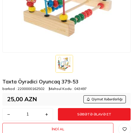
Taxta Öyrədici Oyuncaq 379-53
barkod :
2200000162502
Məhsul Kodu :
043497
25,00
AZN
Qiymət Xəbərdarlığı
SƏBƏTƏ ƏLAVƏ ET
İNDI AL