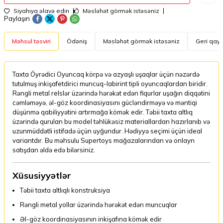
Siyahıya əlavə edin
Məsləhət görmək istəsəniz
Paylaşın
Məhsul təsviri
Ödəniş
Məsləhət görmək istəsəniz
Geri qayt
Taxta Öyrədici Oyuncaq körpə və azyaşlı uşaqlar üçün nəzərdə
tutulmuş inkişafetdirici muncuq-labirint tipli oyuncaqlardan biridir.
Rəngli metal relslər üzərində hərəkət edən fiqurlar uşağın diqqətini
cəmləməyə, əl-göz koordinasiyasını gücləndirməyə və məntiqi
düşünmə qabiliyyətini artırmağa kömək edir. Təbii taxta altlıq
üzərində qurulan bu model təhlükəsiz materiallardan hazırlanıb və
uzunmüddətli istifadə üçün uyğundur. Hədiyyə seçimi üçün ideal
variantdır. Bu məhsulu Supertoys mağazalarından və onlayn
satışdan əldə edə bilərsiniz.
Xüsusiyyətlər
Təbii taxta altlıqlı konstruksiya
Rəngli metal yollar üzərində hərəkət edən muncuqlar
Əl-göz koordinasiyasının inkişafına kömək edir