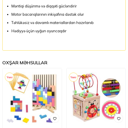
Məntiqi düşünmə və diqqəti gücləndirir
Motor bacarıqlarının inkişafına dəstək olur
Təhlükəsiz və davamlı materiallardan hazırlanıb
Hədiyyə üçün uyğun oyuncaqdır
OXŞAR MƏHSULLAR
Yeni
Yeni