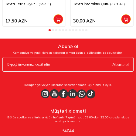
Taxta Tetris Oyunu (552-1)
Taxta İnteraktiv Qutu (379-41)
17,50
AZN
30,00
AZN
Abunə ol
Kampaniya və yeniliklərdən xəbərdar olmaq üçün e-bülletenimizə abunə olun!
Abunə ol
Kampaniya və yeniliklərdən xəbərdar olmaq üçün bizi izləyin.
Müştəri xidməti
Bütün suallar və sifarişlər üçün həftənin 7 günü, saat 09:00-dan 22:00-a qədər əlaqə
saxlaya bilərsiniz.
*4044