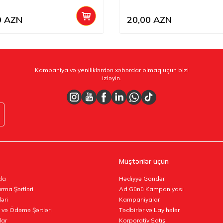
0
AZN
20,00
AZN
Kampaniya və yeniliklərdən xəbərdar olmaq üçün bizi
izləyin.
Müştərilər üçün
da
Hədiyyə Göndər
rma Şərtləri
Ad Günü Kampaniyası
ləri
Kampaniyalar
 və Ödəmə Şərtləri
Tədbirlər və Layihələr
lar
Korporativ Satış