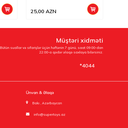
25,00
AZN
17,0
Müştəri xidməti
Bütün suallar və sifarişlər üçün həftənin 7 günü, saat 09:00-dan
22:00-a qədər əlaqə saxlaya bilərsiniz.
*4044
Ünvan & Əlaqə
Bakı , Azərbaycan
info@supertoys.az