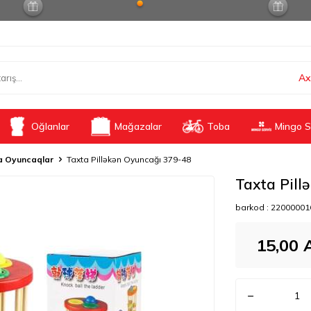
Ax
Oğlanlar
Mağazalar
Toba
Mingo S
a Oyuncaqlar
Taxta Pilləkən Oyuncağı 379-48
Taxta Pill
barkod :
22000001
15,00