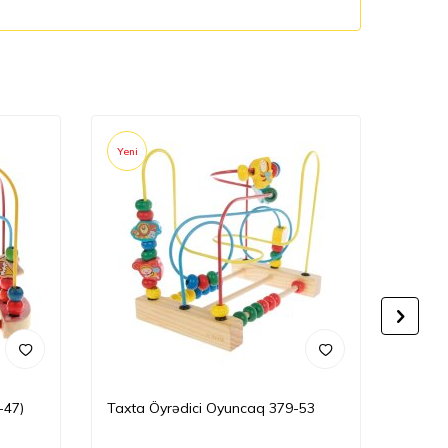
Yeni
Yeni
-47)
Taxta Öyrədici Oyuncaq 379-53
Taxta
56)