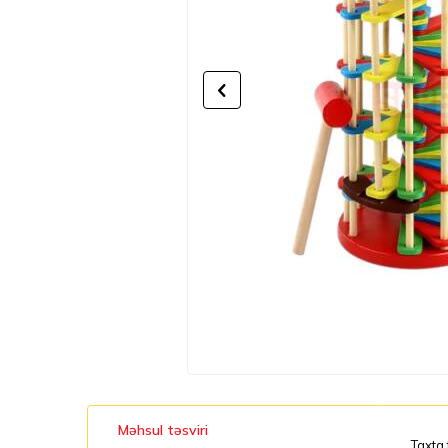
Məhsul təsviri
Taxta 