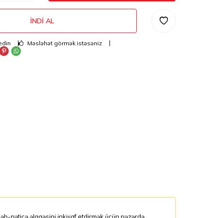
İNDI AL
edin
Məsləhət görmək istəsəniz
bəb-nəticə əlaqəsini inkişaf etdirmək üçün nəzərdə