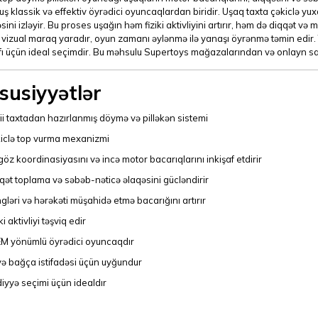
uş klassik və effektiv öyrədici oyuncaqlardan biridir. Uşaq taxta çəkiclə yu
ini izləyir. Bu proses uşağın həm fiziki aktivliyini artırır, həm də diqqət və 
 vizual maraq yaradır, oyun zamanı əylənmə ilə yanaşı öyrənmə təmin edir.
fı üçün ideal seçimdir. Bu məhsulu Supertoys mağazalarından və onlayn sat
susiyyətlər
ii taxtadan hazırlanmış döymə və pilləkən sistemi
iclə top vurma mexanizmi
göz koordinasiyasını və incə motor bacarıqlarını inkişaf etdirir
qət toplama və səbəb-nəticə əlaqəsini gücləndirir
gləri və hərəkəti müşahidə etmə bacarığını artırır
ki aktivliyi təşviq edir
M yönümlü öyrədici oyuncaqdır
və bağça istifadəsi üçün uyğundur
iyyə seçimi üçün idealdır