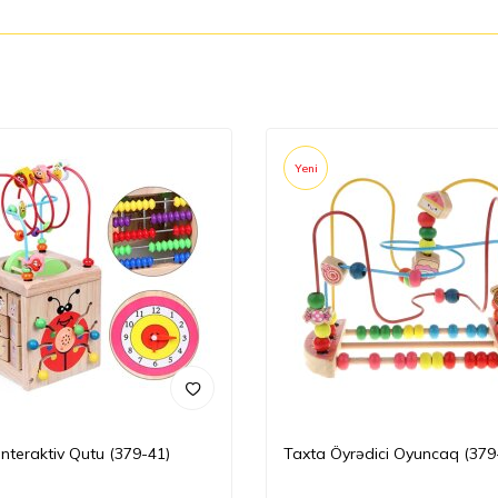
Yeni
İnteraktiv Qutu (379-41)
Taxta Öyrədici Oyuncaq (379