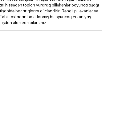
xarı hissədən topları vuraraq pilləkənlər boyunca aşağı
müşahidə bacarıqlarını gücləndirir. Rəngli pilləkənlər və
 Təbii taxtadan hazırlanmış bu oyuncaq erkən yaş
ışdan əldə edə bilərsiniz.