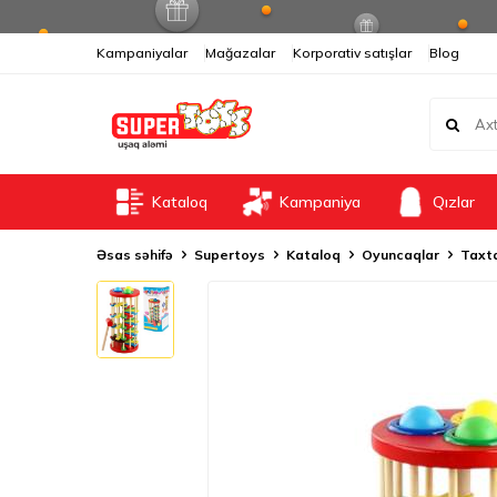
Kampaniyalar
Mağazalar
Korporativ satışlar
Blog
Kataloq
Kampaniya
Qızlar
Əsas səhifə
Supertoys
Kataloq
Oyuncaqlar
Taxt