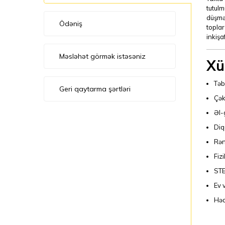
tutulm
düşməs
Ödəniş
toplar
inkişa
Məsləhət görmək istəsəniz
Xü
Təb
Geri qaytarma şərtləri
Çək
Əl-
Diq
Rən
Fizi
STE
Ev 
Həd