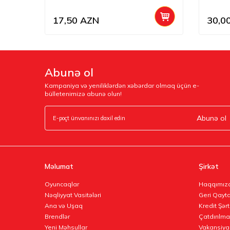
17,50
AZN
30,0
Abunə ol
Kampaniya və yeniliklərdən xəbərdar olmaq üçün e-
bülletenimizə abunə olun!
Abunə ol
Məlumat
Şirkət
Oyuncaqlar
Haqqımız
Nəqliyyat Vasitələri
Geri Qayta
Ana və Uşaq
Kredit Şərt
Brendlər
Çatdırılma
Yeni Məhsullar
Vakansiya