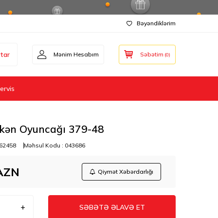
Bəyəndiklərim
tar
Mənim Hesabım
Səbətim
(
0
)
ervis
əkən Oyuncağı 379-48
62458
Məhsul Kodu :
043686
AZN
Qiymət Xəbərdarlığı
SƏBƏTƏ ƏLAVƏ ET