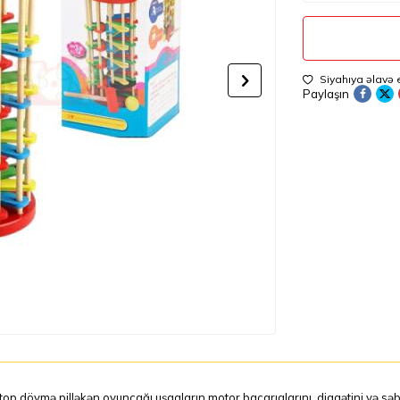
Siyahıya əlavə 
Paylaşın
top döymə pilləkən oyuncağı uşaqların motor bacarıqlarını, diqqətini və sə